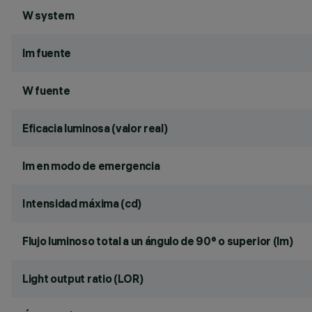
W system
lm fuente
W fuente
Eficacia luminosa (valor real)
lm en modo de emergencia
Intensidad máxima (cd)
Flujo luminoso total a un ángulo de 90° o superior (lm)
Light output ratio (LOR)