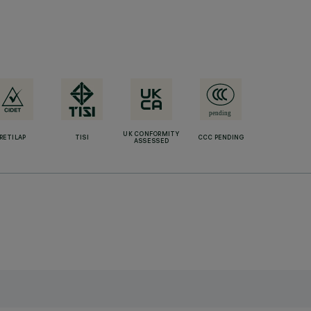
UK CONFORMITY
RETILAP
TISI
CCC PENDING
ASSESSED