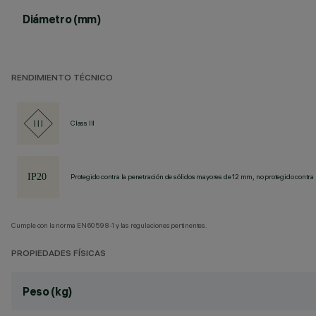
Diámetro (mm)
RENDIMIENTO TÉCNICO
Class III
Protegido contra la penetración de sólidos mayores de 12 mm, no protegido contra 
Cumple con la norma EN60598-1 y las regulaciones pertinentes.
PROPIEDADES FÍSICAS
Peso (kg)