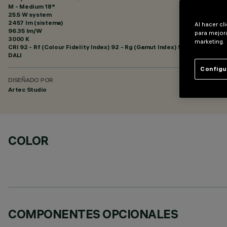
M - Medium 18°
25.5 W system
2457 lm (sistema)
Al hacer cl
96.35 lm/W
para mejora
3000 K
marketing.
CRI
92
- Rf (Colour Fidelity Index) 92 - Rg (Gamut Index) 99
DALI
Configu
DISEÑADO POR
Artec Studio
COLOR
COMPONENTES OPCIONALES