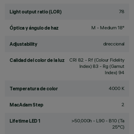
78
Light output ratio (LOR)
M - Medium 18°
Óptica y ángulo de haz
direccional
Adjustability
CRI
82
- Rf (Colour Fidelity
Calidad del color de la luz
Index) 83 - Rg (Gamut
Index) 94
4000 K
Temperatura de color
2
MacAdam Step
>50,000h - L90 - B10 (Ta
Lifetime LED 1
25°C)