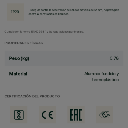
Protegido contra la penetración de sólidos mayores de 12 mm, no protegido
contra la penetración de líquidos.
Cumple con la norma EN60598-1 y las regulaciones pertinentes.
PROPIEDADES FÍSICAS
0.78
Peso (kg)
Aluminio fundido y
Material
termoplástico
CERTIFICACIÓN DEL PRODUCTO