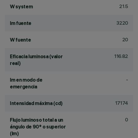
21.5
W system
3220
lm fuente
20
W fuente
116.82
Eficacia luminosa (valor
real)
-
lm en modo de
emergencia
17174
Intensidad máxima (cd)
0
Flujo luminoso total a un
ángulo de 90° o superior
(lm)