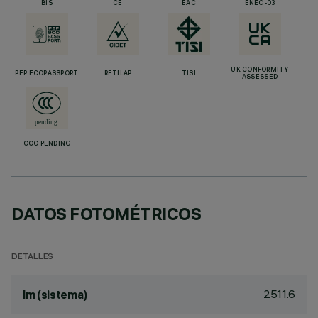
BIS
CE
EAC
ENEC-03
UK CONFORMITY
PEP ECOPASSPORT
RETILAP
TISI
ASSESSED
CCC PENDING
DATOS FOTOMÉTRICOS
DETALLES
2511.6
lm (sistema)