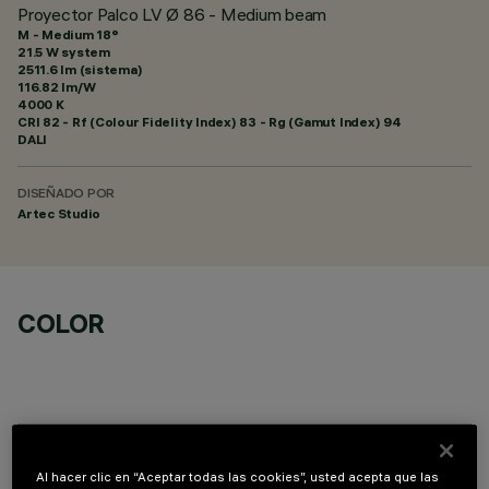
Proyector Palco LV Ø 86 - Medium beam
M - Medium 18°
21.5 W system
2511.6 lm (sistema)
116.82 lm/W
4000 K
CRI
82
- Rf (Colour Fidelity Index) 83 - Rg (Gamut Index) 94
DALI
DISEÑADO POR
Artec Studio
COLOR
COMPONENTES OPCIONALES
Al hacer clic en “Aceptar todas las cookies”, usted acepta que las