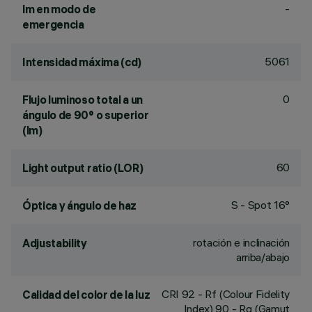
-
lm en modo de
emergencia
5061
Intensidad máxima (cd)
0
Flujo luminoso total a un
ángulo de 90° o superior
(lm)
60
Light output ratio (LOR)
S - Spot 16°
Óptica y ángulo de haz
rotación e inclinación
Adjustability
arriba/abajo
CRI
92
- Rf (Colour Fidelity
Calidad del color de la luz
Index) 90 - Rg (Gamut