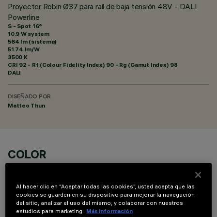
Proyector Robin Ø37 para raíl de baja tensión 48V - DALI
Powerline
S - Spot 16°
10.9 W system
564 lm (sistema)
51.74 lm/W
3500 K
CRI
92
- Rf (Colour Fidelity Index) 90 - Rg (Gamut Index) 98
DALI
DISEÑADO POR
Matteo Thun
COLOR
Al hacer clic en “Aceptar todas las cookies”, usted acepta que las
cookies se guarden en su dispositivo para mejorar la navegación
del sitio, analizar el uso del mismo, y colaborar con nuestros
estudios para marketing.
Más información