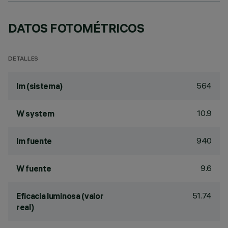
DATOS FOTOMÉTRICOS
DETALLES
564
lm (sistema)
10.9
W system
940
lm fuente
9.6
W fuente
51.74
Eficacia luminosa (valor
real)