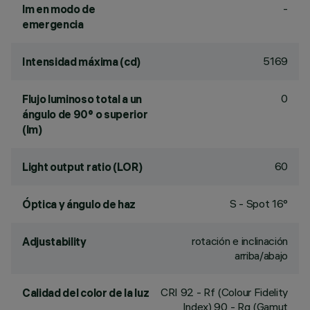
-
lm en modo de
emergencia
5169
Intensidad máxima (cd)
0
Flujo luminoso total a un
ángulo de 90° o superior
(lm)
60
Light output ratio (LOR)
S - Spot 16°
Óptica y ángulo de haz
rotación e inclinación
Adjustability
arriba/abajo
CRI
92
- Rf (Colour Fidelity
Calidad del color de la luz
Index) 90 - Rg (Gamut