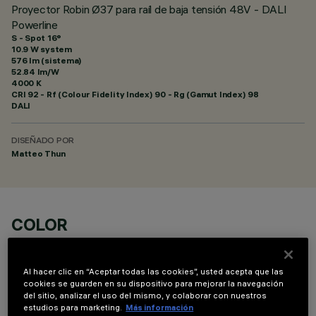
Proyector Robin Ø37 para raíl de baja tensión 48V - DALI
Powerline
S - Spot 16°
10.9 W system
576 lm (sistema)
52.84 lm/W
4000 K
CRI
92
- Rf (Colour Fidelity Index) 90 - Rg (Gamut Index) 98
DALI
DISEÑADO POR
Matteo Thun
COLOR
Al hacer clic en “Aceptar todas las cookies”, usted acepta que las
cookies se guarden en su dispositivo para mejorar la navegación
del sitio, analizar el uso del mismo, y colaborar con nuestros
estudios para marketing.
Más información