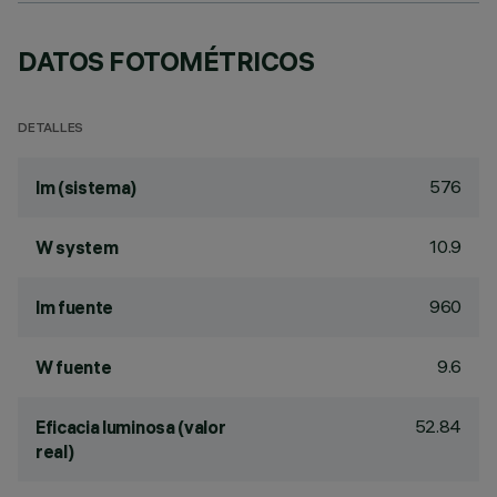
DATOS FOTOMÉTRICOS
DETALLES
576
lm (sistema)
10.9
W system
960
lm fuente
9.6
W fuente
52.84
Eficacia luminosa (valor
real)