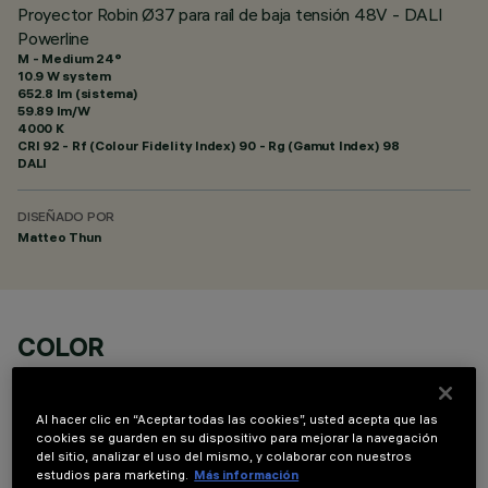
Proyector Robin Ø37 para raíl de baja tensión 48V - DALI
Powerline
M - Medium 24°
10.9 W system
652.8 lm (sistema)
59.89 lm/W
4000 K
CRI
92
- Rf (Colour Fidelity Index) 90 - Rg (Gamut Index) 98
DALI
DISEÑADO POR
Matteo Thun
COLOR
Al hacer clic en “Aceptar todas las cookies”, usted acepta que las
cookies se guarden en su dispositivo para mejorar la navegación
del sitio, analizar el uso del mismo, y colaborar con nuestros
estudios para marketing.
Más información