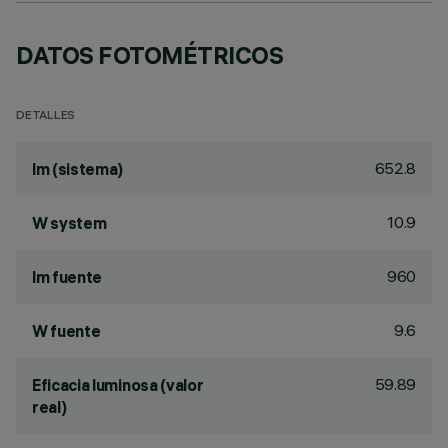
DATOS FOTOMÉTRICOS
DETALLES
652.8
lm (sistema)
10.9
W system
960
lm fuente
9.6
W fuente
59.89
Eficacia luminosa (valor
real)