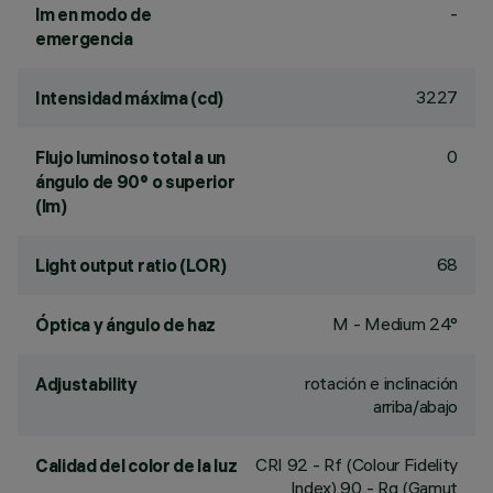
-
lm en modo de
emergencia
3227
Intensidad máxima (cd)
0
Flujo luminoso total a un
ángulo de 90° o superior
(lm)
68
Light output ratio (LOR)
M - Medium 24°
Óptica y ángulo de haz
rotación e inclinación
Adjustability
arriba/abajo
CRI
92
- Rf (Colour Fidelity
Calidad del color de la luz
Index) 90 - Rg (Gamut