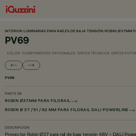
INTERIOR
/
LUMINARIAS PARA RAÍLES DE BAJA TENSIÓN
/
ROBIN
/
Ø37MM PA
PV69
COLOR
COMPONENTES OPCIONALES
DATOS TÉCNICOS
DATOS FOTO
PV69
PARTE DE
ROBIN Ø37MM PARA FILORAIL
ROBIN Ø 37 / 51 / 62 MM PARA FILORAIL DALI POWERLINE
DESCRIPCIÓN
Proyector Robin Ø37 para raíl de baja tensión 48V - DALI Powe