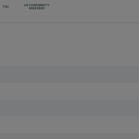
UK CONFORMITY
TISI
ASSESSED