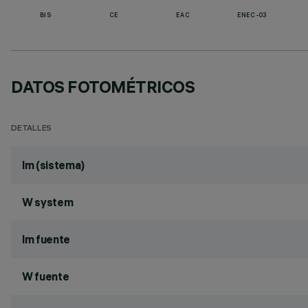
BIS
CE
EAC
ENEC-03
DATOS FOTOMÉTRICOS
DETALLES
lm (sistema)
W system
lm fuente
W fuente