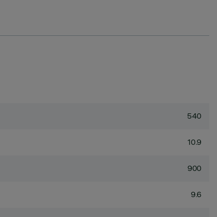
540
10.9
900
9.6