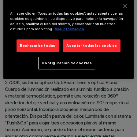
Al hacer clic en “Aceptar todas las cookies”, usted acepta que las
cookies se guarden en su dispositivo para mejorar la navegación
del sitio, analizar el uso del mismo, y colaborar con nuestros
estudios para marketing.
Más información
DATOS TÉCNICOS
ÚLTIMA ACTUALIZACIÓN: 05/08/2026
Rechazarlas todas
Aceptar todas las cookies
DESCRIPCIÓN
Configuración de cookies
Proyector orientable con adaptador para instalación en raíl de
tensión de red. Led de alto rendimiento cromático en tono
2700K, sistema óptico OptiBeam Lens y óptica Flood.
Cuerpo de iluminación realizado en aluminio fundido a presión
y material termoplástico, permite una rotación de 360º
alrededor del eje vertical y una inclinación de 90° respecto al
plano horizontal. Incorpora bloqueos mecánicos de
orientación. Disipación pasiva del calor. Luminaria con sistema
“Push&Go” para alojar tres accesorios planos al mismo
tiempo. Asimismo, se puede utilizar el mismo sistema para
aplicar otro componente externo a elegir entre aletas