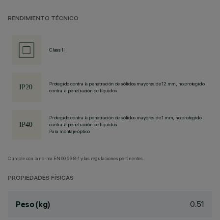
RENDIMIENTO TÉCNICO
Class II
Protegido contra la penetración de sólidos mayores de 12 mm, no protegido
contra la penetración de líquidos.
Protegido contra la penetración de sólidos mayores de 1 mm, no protegido
contra la penetración de líquidos.
Para montaje óptico
Cumple con la norma EN60598-1 y las regulaciones pertinentes.
PROPIEDADES FÍSICAS
0.51
Peso (kg)