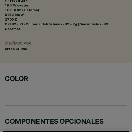
F - Flood 28°
19.4 W system
1193.4 lm (sistema)
61.52 lm/W
2700 K
CRI
92
- Rf (Colour Fidelity Index) 92 - Rg (Gamut Index) 99
Casambi
DISEÑADO POR
Artec Studio
COLOR
COMPONENTES OPCIONALES