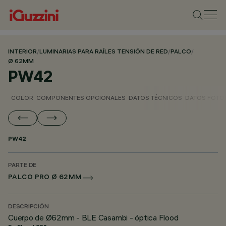
INTERIOR
/
LUMINARIAS PARA RAÍLES TENSIÓN DE RED
/
PALCO
/
Ø 62MM
PW42
COLOR
COMPONENTES OPCIONALES
DATOS TÉCNICOS
DATOS FOTO
PW42
PARTE DE
PALCO PRO Ø 62MM
DESCRIPCIÓN
Cuerpo de Ø62mm - BLE Casambi - óptica Flood