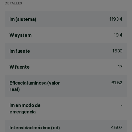
DETALLES
1193.4
lm (sistema)
19.4
W system
1530
lm fuente
17
W fuente
61.52
Eficacia luminosa (valor
real)
-
lm en modo de
emergencia
4507
Intensidad máxima (cd)