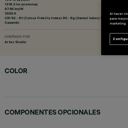
1318.2 lm (sistema)
67.95 lm/W
3500 K
Al hacer cl
CRI
92
- Rf (Colour Fidelity Index) 90 - Rg (Gamut Index) 98
para mejora
Casambi
marketing.
DISEÑADO POR
Configu
Artec Studio
COLOR
COMPONENTES OPCIONALES