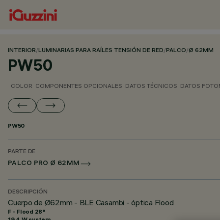
INTERIOR
/
LUMINARIAS PARA RAÍLES TENSIÓN DE RED
/
PALCO
/
Ø 62MM
PW50
COLOR
COMPONENTES OPCIONALES
DATOS TÉCNICOS
DATOS FOTO
PW50
PARTE DE
PALCO PRO Ø 62MM
DESCRIPCIÓN
Cuerpo de Ø62mm - BLE Casambi - óptica Flood
F - Flood 28°
19.4 W system