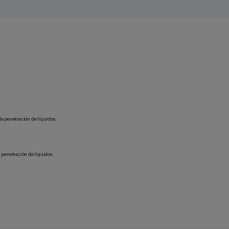
la penetración de líquidos.
 penetración de líquidos.