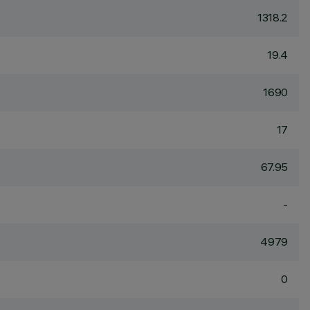
1318.2
19.4
1690
17
67.95
-
4979
0