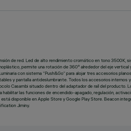
 tensión de red. Led de alto rendimiento cromático en tono 3500K,
moplástico, permite una rotación de 360º alrededor del eje vertical 
 Luminaria con sistema “Push&Go” para alojar tres accesorios plano
tables y pantalla antideslumbrante. Todos los accesorios internos y
colo Casambi situado dentro del adaptador de raíl del producto. L
habilitar las funciones de encendido-apagado, regulación, activaci
stá disponible en Apple Store y Google Play Store. Beacon integra
fication Jiminy.