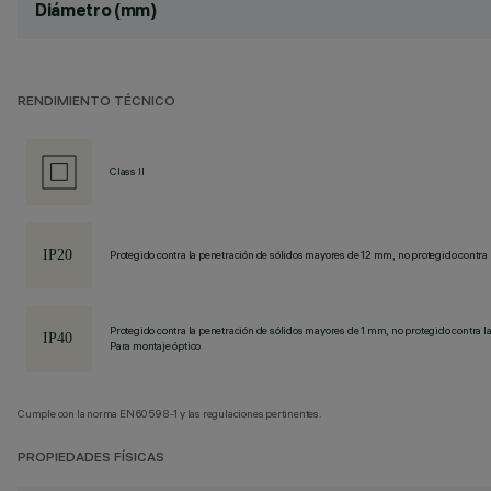
Diámetro (mm)
RENDIMIENTO TÉCNICO
Class II
Protegido contra la penetración de sólidos mayores de 12 mm, no protegido contra 
Protegido contra la penetración de sólidos mayores de 1 mm, no protegido contra la
Para montaje óptico
Cumple con la norma EN60598-1 y las regulaciones pertinentes.
PROPIEDADES FÍSICAS