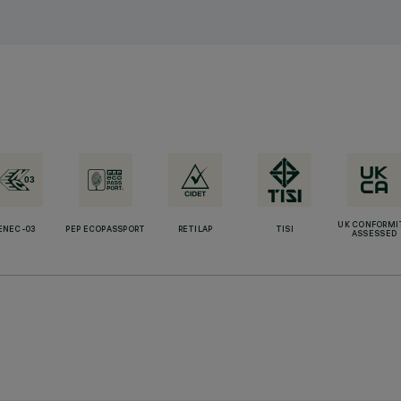
UK CONFORMI
ENEC-03
PEP ECOPASSPORT
RETILAP
TISI
ASSESSED