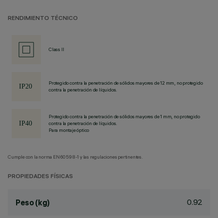
RENDIMIENTO TÉCNICO
Class II
Protegido contra la penetración de sólidos mayores de 12 mm, no protegido
contra la penetración de líquidos.
Protegido contra la penetración de sólidos mayores de 1 mm, no protegido
contra la penetración de líquidos.
Para montaje óptico
Cumple con la norma EN60598-1 y las regulaciones pertinentes.
PROPIEDADES FÍSICAS
0.92
Peso (kg)