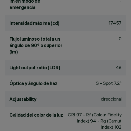
-
lm en modo de
emergencia
17457
Intensidad máxima (cd)
0
Flujo luminoso total a un
ángulo de 90° o superior
(lm)
48
Light output ratio (LOR)
S - Spot 7.2°
Óptica y ángulo de haz
direccional
Adjustability
CRI
97
- Rf (Colour Fidelity
Calidad del color de la luz
Index) 94 - Rg (Gamut
Index) 102