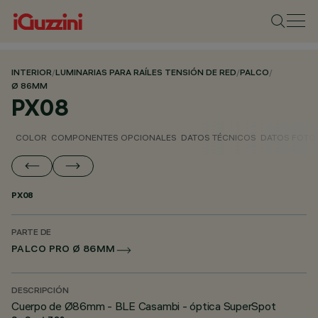
INTERIOR
/
LUMINARIAS PARA RAÍLES TENSIÓN DE RED
/
PALCO
/
Ø 86MM
PX08
COLOR
COMPONENTES OPCIONALES
DATOS TÉCNICOS
DATOS FOTO
PX08
PARTE DE
PALCO PRO Ø 86MM
DESCRIPCIÓN
Cuerpo de Ø86mm - BLE Casambi - óptica SuperSpot