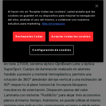
Al hacer clic en “Aceptar todas las cookies”, usted acepta que las
cookies se guarden en su dispositivo para mejorar la navegación
del sitio, analizar el uso del mismo, y colaborar con nuestros
estudios para marketing.
Más información
DATOS TÉCNICOS
ÚLTIMA ACTUALIZACIÓN: 05/08/2026
Rechazarlas todas
Aceptar todas las cookies
DESCRIPCIÓN
Configuración de cookies
Proyector orientable con adaptador para instalación en raíl de
tensión de red. Led de alto rendimiento cromático (CRI97)
en tono 2700K, sistema óptico OptiBeam Lens y óptica
SuperSpot. Cuerpo de iluminación realizado en aluminio
fundido a presión y material termoplástico, permite una
rotación de 360º alrededor del eje vertical y una inclinación de
90° respecto al plano horizontal. Incorpora bloqueos
mecánicos de orientación. Disipación pasiva del calor.
Luminaria con sistema “Push&Go” para alojar tres accesorios
planos al mismo tiempo. Asimismo, se puede utilizar el mismo
sistema para aplicar otro componente externo a elegir entre