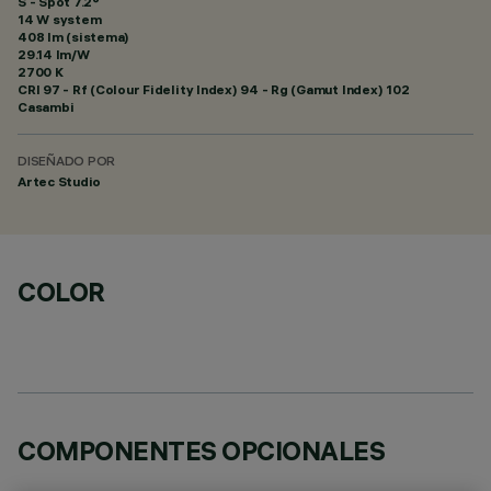
S - Spot 7.2°
14 W system
408 lm (sistema)
29.14 lm/W
2700 K
CRI
97
- Rf (Colour Fidelity Index) 94 - Rg (Gamut Index) 102
Casambi
DISEÑADO POR
Artec Studio
COLOR
COMPONENTES OPCIONALES