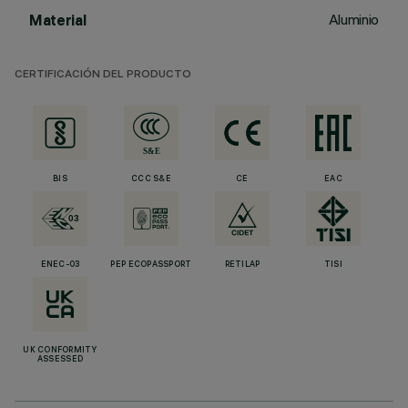
Aluminio
Material
CERTIFICACIÓN DEL PRODUCTO
BIS
CCC S&E
CE
EAC
ENEC-03
PEP ECOPASSPORT
RETILAP
TISI
UK CONFORMITY
ASSESSED