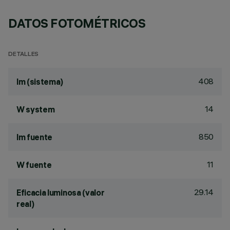
DATOS FOTOMÉTRICOS
DETALLES
408
lm (sistema)
14
W system
850
lm fuente
11
W fuente
29.14
Eficacia luminosa (valor
real)