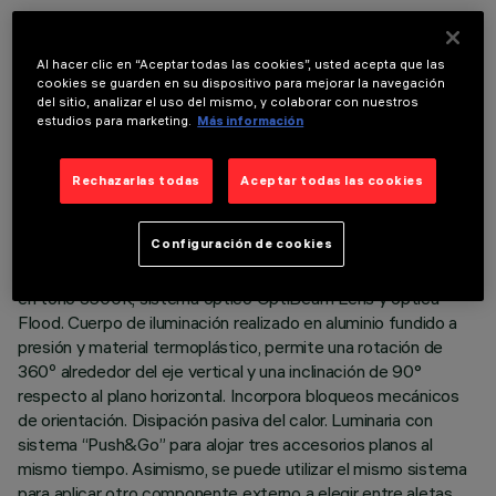
Al hacer clic en “Aceptar todas las cookies”, usted acepta que las
cookies se guarden en su dispositivo para mejorar la navegación
del sitio, analizar el uso del mismo, y colaborar con nuestros
DATOS TÉCNICOS
estudios para marketing.
Más información
ÚLTIMA ACTUALIZACIÓN: 05/08/2026
Rechazarlas todas
Aceptar todas las cookies
DESCRIPCIÓN
Configuración de cookies
Proyector orientable con adaptador para instalación en raíl de
tensión de red. Led de alto rendimiento cromático (CRI97)
en tono 3500K, sistema óptico OptiBeam Lens y óptica
Flood. Cuerpo de iluminación realizado en aluminio fundido a
presión y material termoplástico, permite una rotación de
360º alrededor del eje vertical y una inclinación de 90°
respecto al plano horizontal. Incorpora bloqueos mecánicos
de orientación. Disipación pasiva del calor. Luminaria con
sistema “Push&Go” para alojar tres accesorios planos al
mismo tiempo. Asimismo, se puede utilizar el mismo sistema
para aplicar otro componente externo a elegir entre aletas