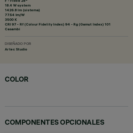
F - Flood 28°
18.4 W system
1426.8 lm (sistema)
77.54 lm/W
3500 K
CRI
97
- Rf (Colour Fidelity Index) 94 - Rg (Gamut Index) 101
Casambi
DISEÑADO POR
Artec Studio
COLOR
COMPONENTES OPCIONALES