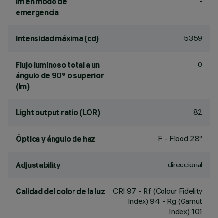
-
lm en modo de
emergencia
5359
Intensidad máxima (cd)
0
Flujo luminoso total a un
ángulo de 90° o superior
(lm)
82
Light output ratio (LOR)
F - Flood 28°
Óptica y ángulo de haz
direccional
Adjustability
CRI
97
- Rf (Colour Fidelity
Calidad del color de la luz
Index) 94 - Rg (Gamut
Index) 101