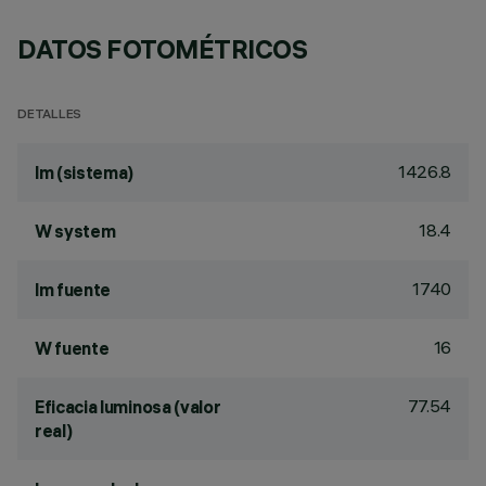
DATOS FOTOMÉTRICOS
DETALLES
1426.8
lm (sistema)
18.4
W system
1740
lm fuente
16
W fuente
77.54
Eficacia luminosa (valor
real)