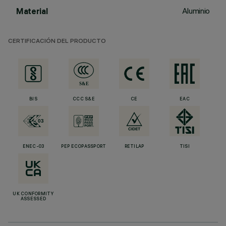
Aluminio
Material
CERTIFICACIÓN DEL PRODUCTO
BIS
CCC S&E
CE
EAC
ENEC-03
PEP ECOPASSPORT
RETILAP
TISI
UK CONFORMITY
ASSESSED