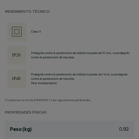
RENDIMIENTO TÉCNICO
Class II
Protegido contra la penetración de sólidos mayores de 12 mm, no protegido
contra la penetración de líquidos.
Protegido contra la penetración de sólidos mayores de 1 mm, no protegido
contra la penetración de líquidos.
Para montaje óptico
Cumple con la norma EN60598-1 y las regulaciones pertinentes.
PROPIEDADES FÍSICAS
0.92
Peso (kg)