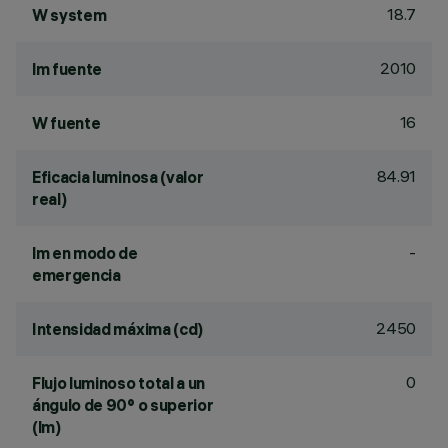
18.7
W system
2010
lm fuente
16
W fuente
84.91
Eficacia luminosa (valor
real)
-
lm en modo de
emergencia
2450
Intensidad máxima (cd)
0
Flujo luminoso total a un
ángulo de 90° o superior
(lm)