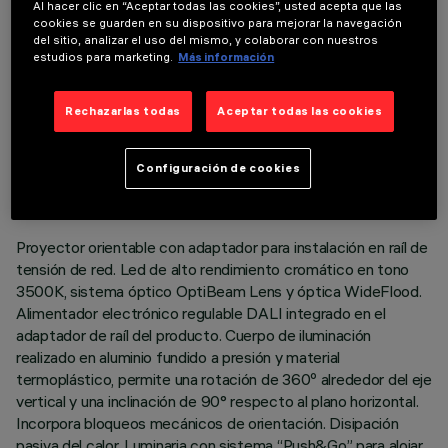
Al hacer clic en “Aceptar todas las cookies”, usted acepta que las
cookies se guarden en su dispositivo para mejorar la navegación
del sitio, analizar el uso del mismo, y colaborar con nuestros
estudios para marketing.
Más información
Rechazarlas todas
Aceptar todas las cookies
DATOS TÉCNICOS
ÚLTIMA ACTUALIZACIÓN: 05/08/2026
Configuración de cookies
DESCRIPCIÓN
Proyector orientable con adaptador para instalación en raíl de
tensión de red. Led de alto rendimiento cromático en tono
3500K, sistema óptico OptiBeam Lens y óptica WideFlood.
Alimentador electrónico regulable DALI integrado en el
adaptador de raíl del producto. Cuerpo de iluminación
realizado en aluminio fundido a presión y material
termoplástico, permite una rotación de 360º alrededor del eje
vertical y una inclinación de 90° respecto al plano horizontal.
Incorpora bloqueos mecánicos de orientación. Disipación
pasiva del calor. Luminaria con sistema “Push&Go” para alojar