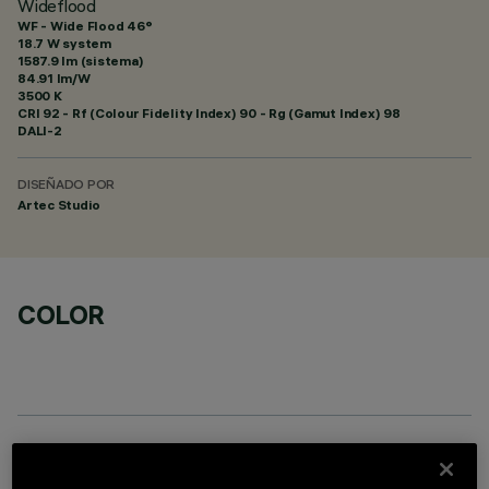
Wideflood
WF - Wide Flood 46°
18.7 W system
1587.9 lm (sistema)
84.91 lm/W
3500 K
CRI
92
- Rf (Colour Fidelity Index) 90 - Rg (Gamut Index) 98
DALI-2
DISEÑADO POR
Artec Studio
COLOR
COMPONENTES OPCIONALES