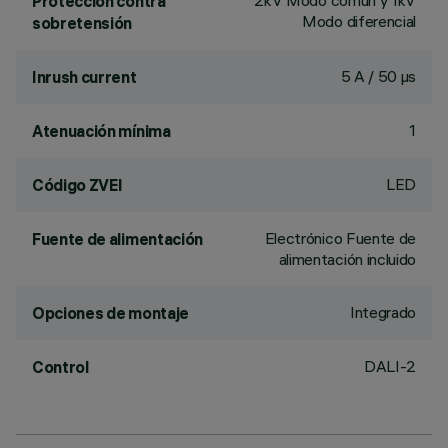
2kV Modo común y 1kV
Protección contra
Modo diferencial
sobretensión
5 A / 50 µs
Inrush current
1
Atenuación mínima
LED
Código ZVEI
Electrónico Fuente de
Fuente de alimentación
alimentación incluido
Integrado
Opciones de montaje
DALI-2
Control