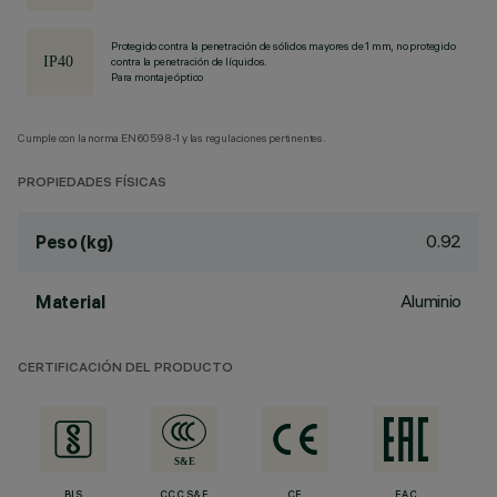
Protegido contra la penetración de sólidos mayores de 1 mm, no protegido
contra la penetración de líquidos.
Para montaje óptico
Cumple con la norma EN60598-1 y las regulaciones pertinentes.
PROPIEDADES FÍSICAS
0.92
Peso (kg)
Aluminio
Material
CERTIFICACIÓN DEL PRODUCTO
BIS
CCC S&E
CE
EAC