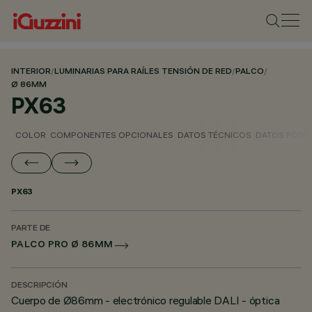
INTERIOR
/
LUMINARIAS PARA RAÍLES TENSIÓN DE RED
/
PALCO
/
Ø 86MM
PX63
COLOR
COMPONENTES OPCIONALES
DATOS TÉCNICOS
DATOS FOTO
PX63
PARTE DE
PALCO PRO Ø 86MM
DESCRIPCIÓN
Cuerpo de Ø86mm - electrónico regulable DALI - óptica