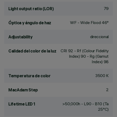
79
Light output ratio (LOR)
WF - Wide Flood 46°
Óptica y ángulo de haz
direccional
Adjustability
CRI
92
- Rf (Colour Fidelity
Calidad del color de la luz
Index) 90 - Rg (Gamut
Index) 98
3500 K
Temperatura de color
2
MacAdam Step
>50,000h - L90 - B10 (Ta
Lifetime LED 1
25°C)