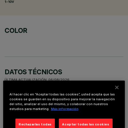
1-10V
COLOR
DATOS TÉCNICOS
ÚLTIMA ACTUALIZACIÓN: 06/08/2026
Al hacer clic en “Aceptar todas las cookies”, usted acepta que las
DESCRIPCIÓN
cookies se guarden en su dispositivo para mejorar la navegación
del sitio, analizar el uso del mismo, y colaborar con nuestros
Round adjustable luminaire designed to use an LED lamp with
estudios para marketing.
Más información
C.O.B.technology in a warm white colour tone 2,700K. Version
with rim for surface-mounting. Painted, die-cast aluminium
body. Lower reflector vacuum-metallised with aluminium
Rechazarlas todas
Aceptar todas las cookies