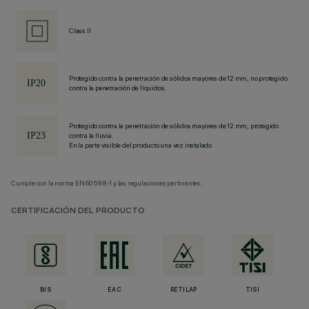
Class II
Protegido contra la penetración de sólidos mayores de 12 mm, no protegido
contra la penetración de líquidos.
Protegido contra la penetración de sólidos mayores de 12 mm, protegido
contra la lluvia.
En la parte visible del producto una vez instalado
Cumple con la norma EN60598-1 y las regulaciones pertinentes.
CERTIFICACIÓN DEL PRODUCTO
BIS
EAC
RETILAP
TISI