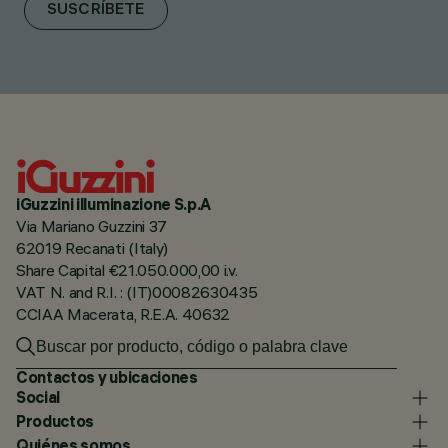
SUSCRÍBETE
iGuzzini illuminazione S.p.A
Via Mariano Guzzini 37
62019 Recanati (Italy)
Share Capital €21.050.000,00 i.v.
VAT N. and R.I. : (IT)00082630435
CCIAA Macerata, R.E.A. 40632
Contactos y ubicaciones
Social
Productos
Quiénes somos