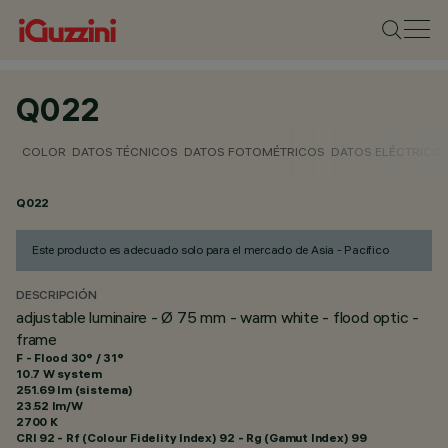
Q022
COLOR
DATOS TÉCNICOS
DATOS FOTOMÉTRICOS
DATOS ELÉCTRICO
Q022
Este producto es adecuado solo para el mercado de Asia - Pacífico
DESCRIPCIÓN
adjustable luminaire - Ø 75 mm - warm white - flood optic -
frame
F - Flood 30° / 31°
10.7 W system
251.69 lm (sistema)
23.52 lm/W
2700 K
CRI
92
- Rf (Colour Fidelity Index) 92 - Rg (Gamut Index) 99