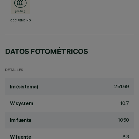
CCC PENDING
DATOS FOTOMÉTRICOS
DETALLES
251.69
lm (sistema)
10.7
W system
1050
lm fuente
8.3
W fuente