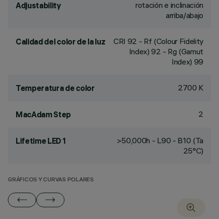
rotación e inclinación
Adjustability
arriba/abajo
CRI
92
- Rf (Colour Fidelity
Calidad del color de la luz
Index) 92 - Rg (Gamut
Index) 99
2700 K
Temperatura de color
2
MacAdam Step
>50,000h - L90 - B10 (Ta
Lifetime LED 1
25°C)
GRÁFICOS Y CURVAS POLARES