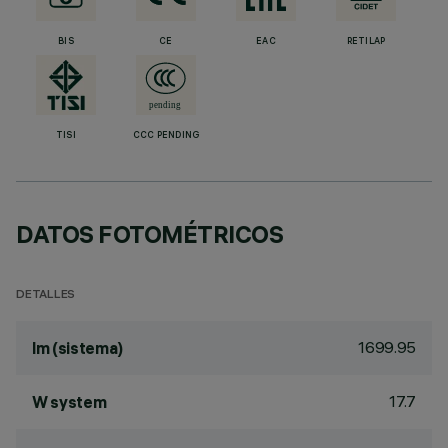
BIS
CE
EAC
RETILAP
TISI
CCC PENDING
DATOS FOTOMÉTRICOS
DETALLES
1699.95
lm (sistema)
17.7
W system