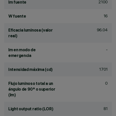
2100
lm fuente
16
W fuente
96.04
Eficacia luminosa (valor
real)
-
lm en modo de
emergencia
1701
Intensidad máxima (cd)
0
Flujo luminoso total a un
ángulo de 90° o superior
(lm)
81
Light output ratio (LOR)