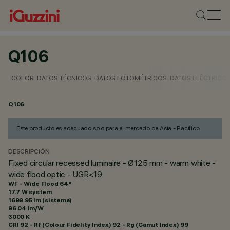
Q106
COLOR
DATOS TÉCNICOS
DATOS FOTOMÉTRICOS
DATOS ELÉCTRICO
Q106
Este producto es adecuado solo para el mercado de Asia - Pacífico
DESCRIPCIÓN
Fixed circular recessed luminaire - Ø125 mm - warm white -
wide flood optic - UGR<19
WF - Wide Flood 64°
17.7 W system
1699.95 lm (sistema)
96.04 lm/W
3000 K
CRI
92
- Rf (Colour Fidelity Index) 92 - Rg (Gamut Index) 99