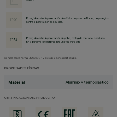
Class II
Protegido contra la penetración de sólidos mayores de 12 mm, no protegido
contra la penetración de líquidos.
Protegido contra la penetración de polvo, protegido contra salpicaduras.
En la parte visible del producto una vez instalado
Cumple con la norma EN60598-1 y las regulaciones pertinentes.
PROPIEDADES FÍSICAS
Aluminio y termoplástico
Material
CERTIFICACIÓN DEL PRODUCTO