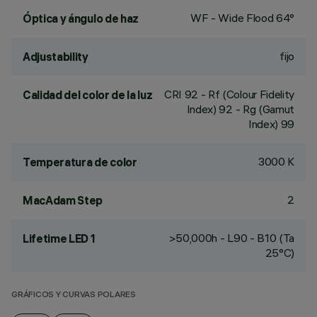
WF - Wide Flood 64°
Óptica y ángulo de haz
fijo
Adjustability
CRI
92
- Rf (Colour Fidelity
Calidad del color de la luz
Index) 92 - Rg (Gamut
Index) 99
3000 K
Temperatura de color
2
MacAdam Step
>50,000h - L90 - B10 (Ta
Lifetime LED 1
25°C)
GRÁFICOS Y CURVAS POLARES