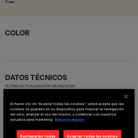
Triac
COLOR
DATOS TÉCNICOS
ÚLTIMA ACTUALIZACIÓN: 06/08/2026
DESCRIPCIÓN
Al hacer clic en “Aceptar todas las cookies”, usted acepta que las
cookies se guarden en su dispositivo para mejorar la navegación
Fixed round luminaire designed to use a LED lamp with C.O.B.
del sitio, analizar el uso del mismo, y colaborar con nuestros
technology. Version with rim for surface-mounting. Reflector
estudios para marketing.
Más información
vacuum-metallised with aluminium vapours with an anti-
scratch protective layer. Die-cast aluminium body and
Rechazarlas todas
Aceptar todas las cookies