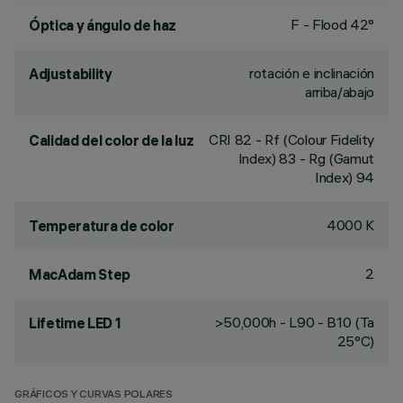
F - Flood 42°
Óptica y ángulo de haz
rotación e inclinación
Adjustability
arriba/abajo
CRI
82
- Rf (Colour Fidelity
Calidad del color de la luz
Index) 83 - Rg (Gamut
Index) 94
4000 K
Temperatura de color
2
MacAdam Step
>50,000h - L90 - B10 (Ta
Lifetime LED 1
25°C)
GRÁFICOS Y CURVAS POLARES