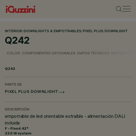
INTERIOR
/
DOWNLIGHTS & EMPOTRABLES
/
PIXEL PLUS
/
DOWNLIGHT
Q242
COLOR
COMPONENTES OPCIONALES
DATOS TÉCNICOS
DATOS FOTO
Q242
PARTE DE
PIXEL PLUS DOWNLIGHT
DESCRIPCIÓN
empotrable de led orientable extraíble - alimentación DALI
incluida
F - Flood 42°
23.5 W system