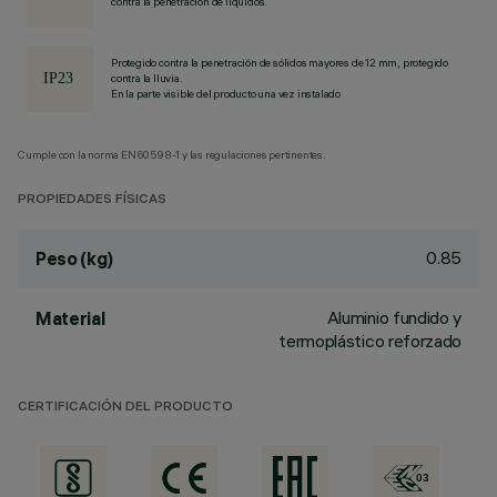
contra la penetración de líquidos.
Protegido contra la penetración de sólidos mayores de 12 mm, protegido
contra la lluvia.
En la parte visible del producto una vez instalado
Cumple con la norma EN60598-1 y las regulaciones pertinentes.
PROPIEDADES FÍSICAS
0.85
Peso (kg)
Aluminio fundido y
Material
termoplástico reforzado
CERTIFICACIÓN DEL PRODUCTO