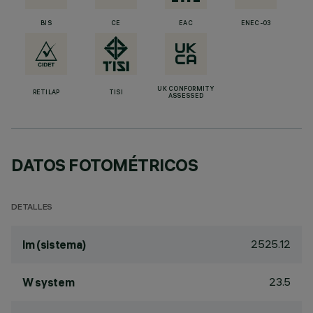
BIS
CE
EAC
ENEC-03
UK CONFORMITY
RETILAP
TISI
ASSESSED
DATOS FOTOMÉTRICOS
DETALLES
2525.12
lm (sistema)
23.5
W system