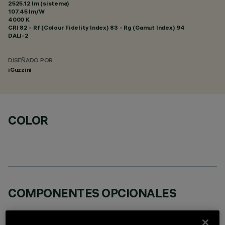
2525.12 lm (sistema)
107.45 lm/W
4000 K
CRI
82
- Rf (Colour Fidelity Index) 83 - Rg (Gamut Index) 94
DALI-2
DISEÑADO POR
iGuzzini
COLOR
COMPONENTES OPCIONALES