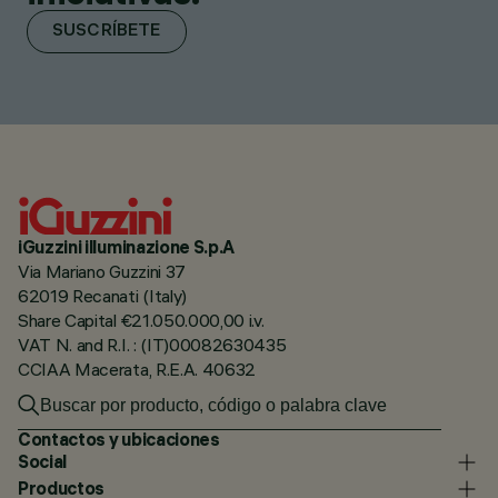
SUSCRÍBETE
iGuzzini illuminazione S.p.A
Via Mariano Guzzini 37
62019 Recanati (Italy)
Share Capital €21.050.000,00 i.v.
VAT N. and R.I. : (IT)00082630435
CCIAA Macerata, R.E.A. 40632
Contactos y ubicaciones
Social
Productos