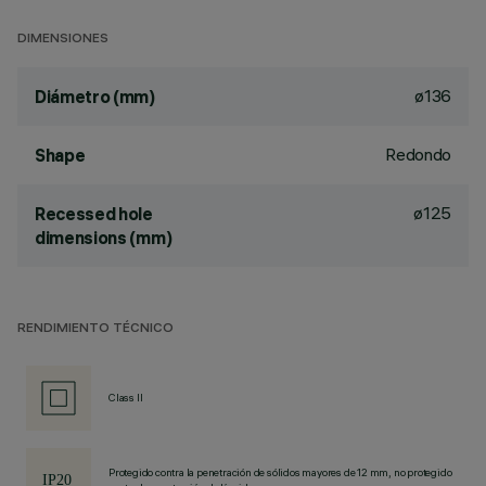
DIMENSIONES
ø136
Diámetro (mm)
Redondo
Shape
ø125
Recessed hole
dimensions (mm)
RENDIMIENTO TÉCNICO
Class II
Protegido contra la penetración de sólidos mayores de 12 mm, no protegido