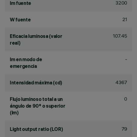
3200
lm fuente
21
W fuente
107.45
Eficacia luminosa (valor
real)
-
lm en modo de
emergencia
4367
Intensidad máxima (cd)
0
Flujo luminoso total a un
ángulo de 90° o superior
(lm)
79
Light output ratio (LOR)