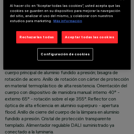
Al hacer clic en “Aceptar todas las cookies”, usted acepta que las
cookies se guarden en su dispositivo para mejorar la navegación
del sitio, analizar el uso del mismo, y colaborar con nuestros
estudios para marketing.
Más información
DATOS TÉCNICOS
ÚLTIMA ACTUALIZACIÓN: 06/08/2026
Rechazarlas todas
Aceptar todas las cookies
DESCRIPCIÓN
Configuración de cookies
Luminaria empotrable orientable extraíble para lámpara LED
neutral white. Sistema pasivo de disipación térmica. Marco y
cuerpo principal de aluminio fundido a presión; bisagra de
rotación de acero. Anillo de rotación con cárter de protección
en material termoplástico de alta resistencia. Orientación del
cuerpo con dispositivo de maniobra manual: interno 40° -
externo 65° - rotación sobre el eje 355°. Reflector con
óptica de alta eficiencia en aluminio superpuro - apertura
flood. Anillo de cierre del cuerpo de la lámpara en aluminio
fundido a presión. Cristal de protección transparente
templado. Alimentador regulable DALI suministrado ya
conectado a la luminaria.