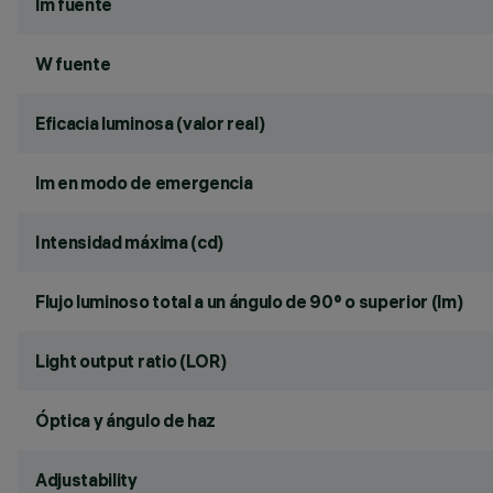
lm fuente
W fuente
Eficacia luminosa (valor real)
lm en modo de emergencia
Intensidad máxima (cd)
Flujo luminoso total a un ángulo de 90° o superior (lm)
Light output ratio (LOR)
Óptica y ángulo de haz
Adjustability