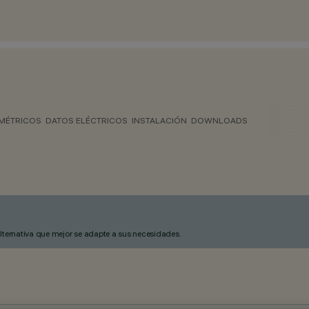
MÉTRICOS
DATOS ELÉCTRICOS
INSTALACIÓN
DOWNLOADS
alternativa que mejor se adapte a sus necesidades.