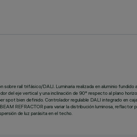
n sobre raíl trifásico/DALI. Luminaria realizada en aluminio fundido 
edor del eje vertical y una inclinación de 90° respecto al plano hor
ot bien definido. Controlador regulable DALI integrado en caja 
EAM REFRACTOR para variar la distribución luminosa, reflactor para
persión de luz parásita en el techo.