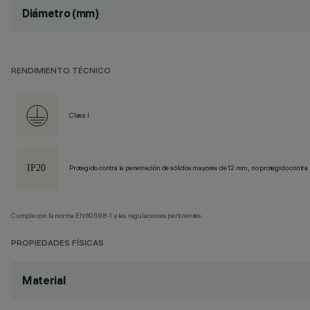
Diámetro (mm)
RENDIMIENTO TÉCNICO
Class I
Protegido contra la penetración de sólidos mayores de 12 mm, no protegido contra 
Cumple con la norma EN60598-1 y las regulaciones pertinentes.
PROPIEDADES FÍSICAS
Material