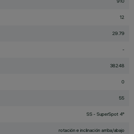
910
12
29.79
-
38248
0
55
SS - SuperSpot 4°
rotación e inclinación arriba/abajo