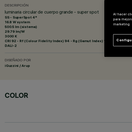
DESCRIPCIÓN
luminaria circular de cuerpo grande - super spot
Al hacer cl
SS - SuperSpot 4°
para mejora
16.8 W system
marketing.
500.5 lm (sistema)
29.79 lm/W
3000 K
Configu
CRI
92
- Rf (Colour Fidelity Index) 94 - Rg (Gamut Index) 100
DALI-2
DISEÑADO POR
iGuzzini / Arup
COLOR