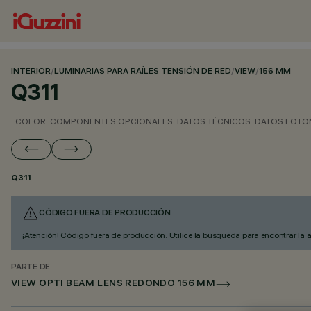
INTERIOR
/
LUMINARIAS PARA RAÍLES TENSIÓN DE RED
/
VIEW
/
156 MM
Q311
COLOR
COMPONENTES OPCIONALES
DATOS TÉCNICOS
DATOS FOTO
Q311
CÓDIGO FUERA DE PRODUCCIÓN
¡Atención! Código fuera de producción. Utilice la búsqueda para encontrar la 
PARTE DE
VIEW OPTI BEAM LENS REDONDO 156 MM