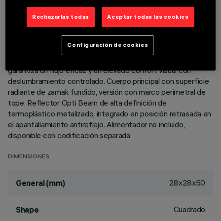
Rechazarlas todas
Aceptar todas las cookies
DESCRIPCIÓN
Luminaria miniaturizada empotrable cuadrada con un led -
Configuración de cookies
óptica fija No obstante las dimensiones supercompactas del
producto, la tecnología patentada del sistema óptico
garantiza un flujo eficaz y un elevado confort visual con
deslumbramiento controlado. Cuerpo principal con superficie
radiante de zamak fundido, versión con marco perimetral de
tope. Reflector Opti Beam de alta definición de
termoplástico metalizado, integrado en posición retrasada en
el apantallamiento antireflejo. Alimentador no incluido,
disponible con codificación separada.
DIMENSIONES
28x28x50
General (mm)
Cuadrado
Shape