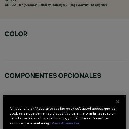
3000 K
CRI
92
- Rf (Colour Fidelity Index) 93 - Rg (Gamut Index) 101
COLOR
COMPONENTES OPCIONALES
Al hacer clic en “Aceptar todas las cookies”, usted acepta que las
cookies se guarden en su dispositivo para mejorar la navegación
DATOS TÉCNICOS
del sitio, analizar el uso del mismo, y colaborar con nuestros
estudios para marketing.
Más información
ÚLTIMA ACTUALIZACIÓN: 05/08/2026