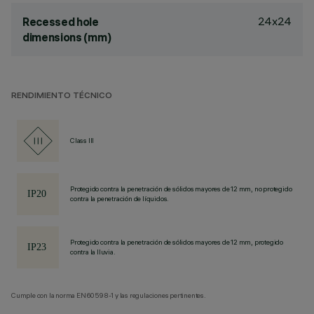
24x24
Recessed hole
dimensions (mm)
RENDIMIENTO TÉCNICO
Class III
Protegido contra la penetración de sólidos mayores de 12 mm, no protegido
contra la penetración de líquidos.
Protegido contra la penetración de sólidos mayores de 12 mm, protegido
contra la lluvia.
Cumple con la norma EN60598-1 y las regulaciones pertinentes.