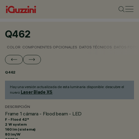
Q462
COLOR
COMPONENTES OPCIONALES
DATOS TÉCNICOS
DATOS FOTO
Q462
Hay una versión actualizada de esta luminaria disponible: descubre el
Laser Blade XS
nuevo
.
DESCRIPCIÓN
Frame 1 cámara - Flood beam - LED
F - Flood 42°
2 W system
160 lm (sistema)
80 lm/W