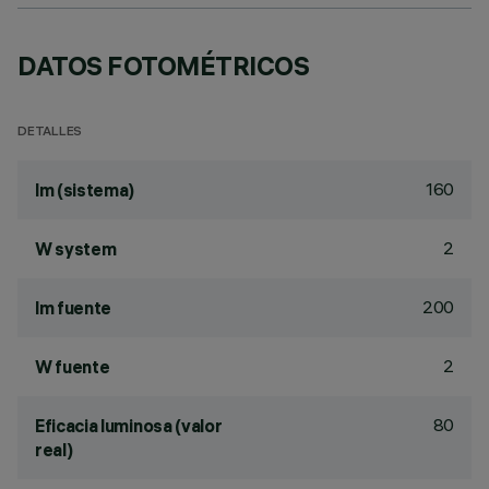
DATOS FOTOMÉTRICOS
DETALLES
160
lm (sistema)
2
W system
200
lm fuente
2
W fuente
80
Eficacia luminosa (valor
real)