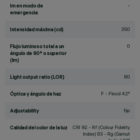
-
lm en modo de
emergencia
350
Intensidad máxima (cd)
0
Flujo luminoso total a un
ángulo de 90° o superior
(lm)
80
Light output ratio (LOR)
F - Flood 42°
Óptica y ángulo de haz
fijo
Adjustability
CRI
92
- Rf (Colour Fidelity
Calidad del color de la luz
Index) 93 - Rg (Gamut