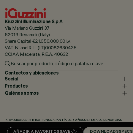
iGuzzini illuminazione S.p.A
Via Mariano Guzzini 37
62019 Recanati (Italy)
Share Capital €21.050.000,00 i.v.
VAT N. and R.I. : (IT)00082630435
CCIAA Macerata, R.E.A. 40632
Contactos y ubicaciones
Social
Productos
Quiénes somos
PRIVACIDAD
CERTIFICATIONS
GARANTÍA DE 5 AÑOS
SISTEMA DE DENUNCIAS
POLÍTICA DE COOKIES
ACCESSIBILITY STATEMENT
NUESTROS CÓDIGOS
AÑADIR A FAVORITOS
SAVE
DOWNLOADS
SPECS
KNOWLEDGE BASE (LOGIN REQUIRED)
DOWNLOADS