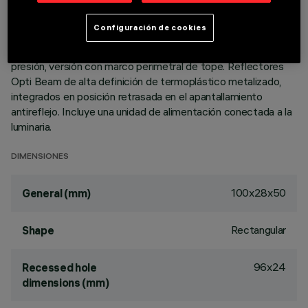
dimensiones supercompactas del producto, la tecnología
patentada del sistema óptico garantiza un flujo eficaz y un
Configuración de cookies
elevado confort visual con deslumbramiento controlado.
Cuerpo principal con superficie radiante de aluminio fundido a
presión, versión con marco perimetral de tope. Reflectores
Opti Beam de alta definición de termoplástico metalizado,
integrados en posición retrasada en el apantallamiento
antireflejo. Incluye una unidad de alimentación conectada a la
luminaria.
DIMENSIONES
100x28x50
General (mm)
Rectangular
Shape
96x24
Recessed hole
dimensions (mm)