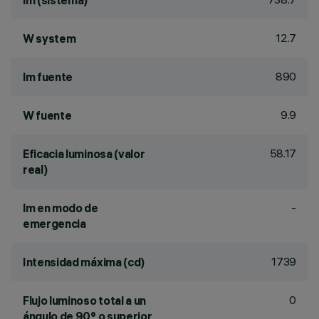
lm (sistema)
12.7
W system
890
lm fuente
9.9
W fuente
58.17
Eficacia luminosa (valor
real)
-
lm en modo de
emergencia
1739
Intensidad máxima (cd)
0
Flujo luminoso total a un
ángulo de 90° o superior