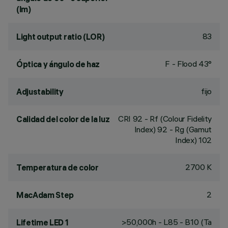
(lm)
83
Light output ratio (LOR)
F - Flood 43°
Óptica y ángulo de haz
fijo
Adjustability
CRI
92
- Rf (Colour Fidelity
Calidad del color de la luz
Index) 92 - Rg (Gamut
Index) 102
2700 K
Temperatura de color
2
MacAdam Step
>50,000h - L85 - B10 (Ta
Lifetime LED 1