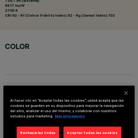
738.7 lm (sistema)
58.17 lm/W
2700 K
CRI
92
- Rf (Colour Fidelity Index) 92 - Rg (Gamut Index) 102
COLOR
DATOS TÉCNICOS
ÚLTIMA ACTUALIZACIÓN: 05/08/2026
Al hacer clic en “Aceptar todas las cookies”, usted acepta que las
cookies se guarden en su dispositivo para mejorar la navegación
del sitio, analizar el uso del mismo, y colaborar con nuestros
DESCRIPCIÓN
estudios para marketing.
Más información
Luminaria miniaturizada empotrable lineal con 5 elementos
Rechazarlas todas
Aceptar todas las cookies
ópticos para lámparas led - ópticas fijas No obstante las