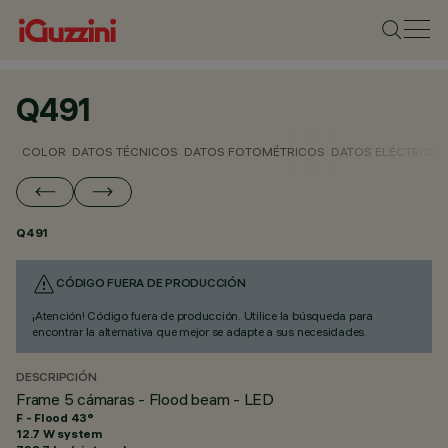
Q491
COLOR
DATOS TÉCNICOS
DATOS FOTOMÉTRICOS
DATOS ELÉCTRICO
Q491
CÓDIGO FUERA DE PRODUCCIÓN
¡Atención! Código fuera de producción. Utilice la búsqueda para
encontrar la alternativa que mejor se adapte a sus necesidades.
DESCRIPCIÓN
Frame 5 cámaras - Flood beam - LED
F - Flood 43°
12.7 W system