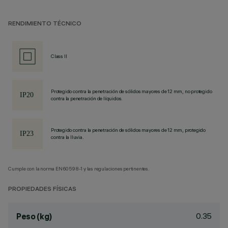
RENDIMIENTO TÉCNICO
Class II
Protegido contra la penetración de sólidos mayores de 12 mm, no protegido
contra la penetración de líquidos.
Protegido contra la penetración de sólidos mayores de 12 mm, protegido
contra la lluvia.
Cumple con la norma EN60598-1 y las regulaciones pertinentes.
PROPIEDADES FÍSICAS
0.35
Peso (kg)