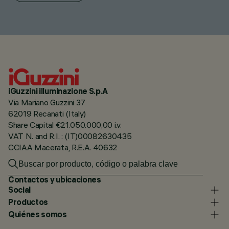
iGuzzini illuminazione S.p.A
Via Mariano Guzzini 37
62019 Recanati (Italy)
Share Capital €21.050.000,00 i.v.
VAT N. and R.I. : (IT)00082630435
CCIAA Macerata, R.E.A. 40632
Contactos y ubicaciones
Social
Productos
Quiénes somos