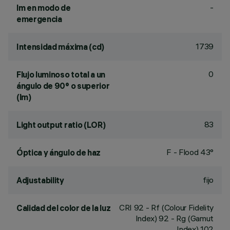
-
lm en modo de
emergencia
1739
Intensidad máxima (cd)
0
Flujo luminoso total a un
ángulo de 90° o superior
(lm)
83
Light output ratio (LOR)
F - Flood 43°
Óptica y ángulo de haz
fijo
Adjustability
CRI
92
- Rf (Colour Fidelity
Calidad del color de la luz
Index) 92 - Rg (Gamut
Index) 102