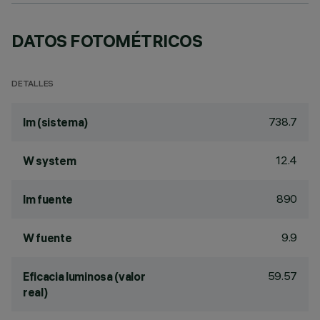
DATOS FOTOMÉTRICOS
DETALLES
738.7
lm (sistema)
12.4
W system
890
lm fuente
9.9
W fuente
59.57
Eficacia luminosa (valor
real)