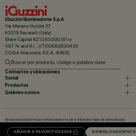
iGuzzini illuminazione S.p.A
Via Mariano Guzzini 37
62019 Recanati (Italy)
Share Capital €21.050.000,00 i.v.
VAT N. and R.I. : (IT)00082630435
CCIAA Macerata, R.E.A. 40632
Contactos y ubicaciones
Social
Productos
Quiénes somos
PRIVACIDAD
CERTIFICATIONS
GARANTÍA DE 5 AÑOS
SISTEMA DE DENUNCIAS
POLÍTICA DE COOKIES
ACCESSIBILITY STATEMENT
NUESTROS CÓDIGOS
AÑADIR A FAVORITOS
SAVE
DOWNLOADS
SPECS
KNOWLEDGE BASE (LOGIN REQUIRED)
DOWNLOADS