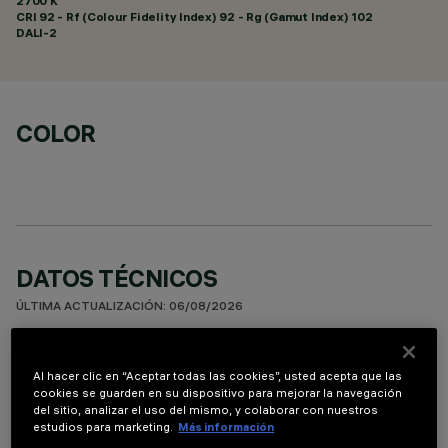
2700 K
CRI
92
- Rf (Colour Fidelity Index) 92 - Rg (Gamut Index) 102
DALI-2
COLOR
DATOS TÉCNICOS
ÚLTIMA ACTUALIZACIÓN: 06/08/2026
DESCRIPCIÓN
Al hacer clic en “Aceptar todas las cookies”, usted acepta que las
Luminaria miniaturizada empotrable lineal con 5 elementos
cookies se guarden en su dispositivo para mejorar la navegación
del sitio, analizar el uso del mismo, y colaborar con nuestros
ópticos para lámparas led - ópticas fijas No obstante las
estudios para marketing.
Más información
dimensiones supercompactas del producto, la tecnología