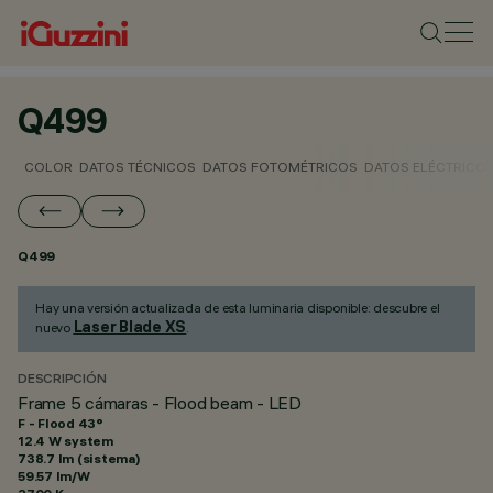
Q499
COLOR
DATOS TÉCNICOS
DATOS FOTOMÉTRICOS
DATOS ELÉCTRICO
Q499
Hay una versión actualizada de esta luminaria disponible: descubre el
Laser Blade XS
nuevo
.
DESCRIPCIÓN
Frame 5 cámaras - Flood beam - LED
F - Flood 43°
12.4 W system
738.7 lm (sistema)
59.57 lm/W