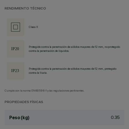
RENDIMIENTO TÉCNICO
Class II
Protegido contra la penetración de sólidos mayores de 12 mm, no protegido
contra la penetración de líquidos.
Protegido contra la penetración de sólidos mayores de 12 mm, protegido
contra la lluvia.
Cumple con la norma EN60598-1 y las regulaciones pertinentes.
PROPIEDADES FÍSICAS
0.35
Peso (kg)