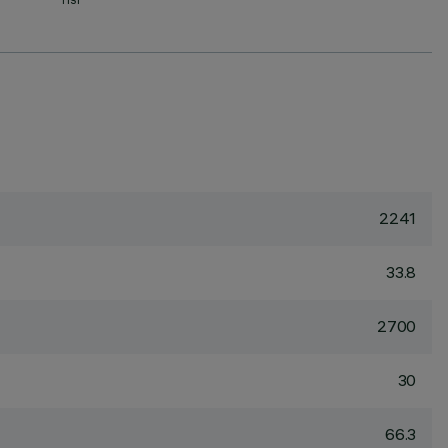
TISI
2241
33.8
2700
30
66.3