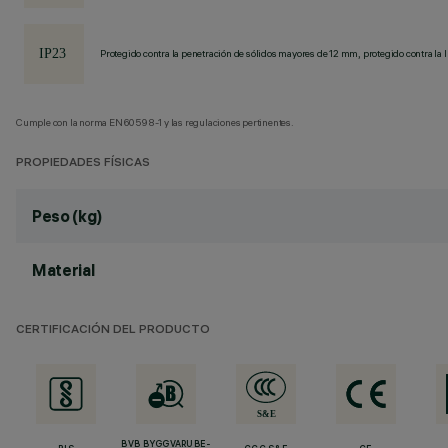
Protegido contra la penetración de sólidos mayores de 12 mm, protegido contra la l
Cumple con la norma EN60598-1 y las regulaciones pertinentes.
PROPIEDADES FÍSICAS
Peso (kg)
Material
CERTIFICACIÓN DEL PRODUCTO
BVB BYGGVARUBE-