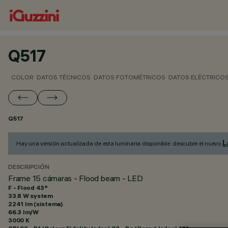
Q517
COLOR
DATOS TÉCNICOS
DATOS FOTOMÉTRICOS
DATOS ELÉCTRICO
Q517
L
Hay una versión actualizada de esta luminaria disponible: descubre el nuevo
DESCRIPCIÓN
Frame 15 cámaras - Flood beam - LED
F - Flood 43°
33.8 W system
2241 lm (sistema)
66.3 lm/W
3000 K