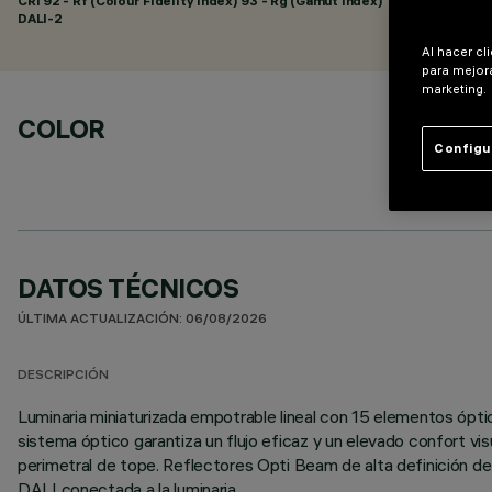
CRI
92
- Rf (Colour Fidelity Index) 93 - Rg (Gamut Index) 101
DALI-2
Al hacer cl
para mejora
marketing.
COLOR
Configu
DATOS TÉCNICOS
ÚLTIMA ACTUALIZACIÓN: 06/08/2026
DESCRIPCIÓN
Luminaria miniaturizada empotrable lineal con 15 elementos ópt
sistema óptico garantiza un flujo eficaz y un elevado confort vi
perimetral de tope. Reflectores Opti Beam de alta definición de 
DALI conectada a la luminaria.