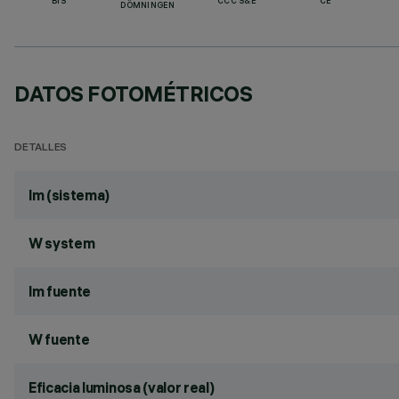
BIS
CCC S&E
CE
DÖMNINGEN
DATOS FOTOMÉTRICOS
DETALLES
lm (sistema)
W system
lm fuente
W fuente
Eficacia luminosa (valor real)