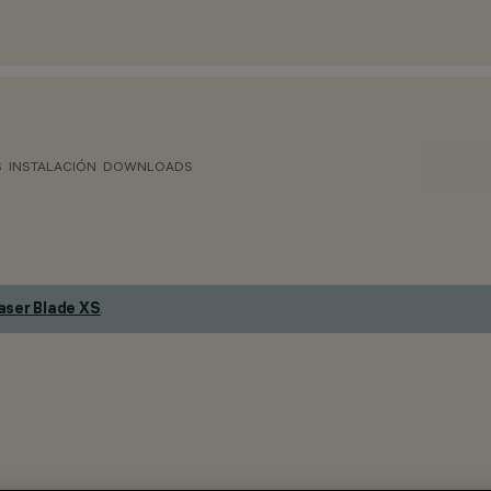
S
INSTALACIÓN
DOWNLOADS
aser Blade XS
.