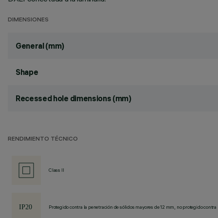
DIMENSIONES
General (mm)
Shape
Recessed hole dimensions (mm)
RENDIMIENTO TÉCNICO
Class II
Protegido contra la penetración de sólidos mayores de 12 mm, no protegido contra 