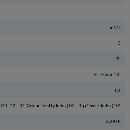
-
5277
0
83
F - Flood 43°
fijo
CRI
92
- Rf (Colour Fidelity Index) 93 - Rg (Gamut Index) 101
3000 K