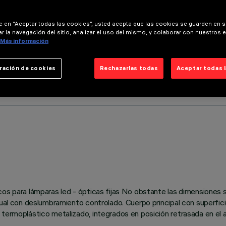
ic en “Aceptar todas las cookies”, usted acepta que las cookies se guarden en s
r la navegación del sitio, analizar el uso del mismo, y colaborar con nuestros 
Más información
ración de cookies
Rechazarlas todas
Aceptar todas 
icos para lámparas led - ópticas fijas No obstante las dimensiones
sual con deslumbramiento controlado. Cuerpo principal con superfici
termoplástico metalizado, integrados en posición retrasada en el a