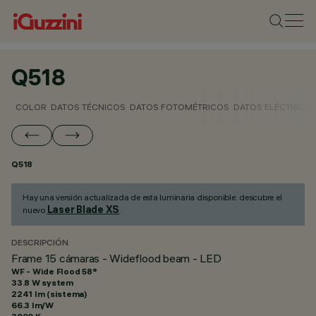
Q518
COLOR
DATOS TÉCNICOS
DATOS FOTOMÉTRICOS
DATOS ELÉCTRICO
Q518
Hay una versión actualizada de esta luminaria disponible: descubre el
Laser Blade XS
nuevo
.
DESCRIPCIÓN
Frame 15 cámaras - Wideflood beam - LED
WF - Wide Flood 58°
33.8 W system
2241 lm (sistema)
66.3 lm/W