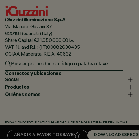
iGuzzini illuminazione S.p.A
Via Mariano Guzzini 37
62019 Recanati (Italy)
Share Capital €21.050.000,00 i.v.
VAT N. and R.I. : (IT)00082630435
CCIAA Macerata, R.E.A. 40632
Contactos y ubicaciones
Social
Productos
Quiénes somos
PRIVACIDAD
CERTIFICATIONS
GARANTÍA DE 5 AÑOS
SISTEMA DE DENUNCIAS
POLÍTICA DE COOKIES
ACCESSIBILITY STATEMENT
NUESTROS CÓDIGOS
AÑADIR A FAVORITOS
SAVE
DOWNLOADS
SPECS
KNOWLEDGE BASE (LOGIN REQUIRED)
DOWNLOADS