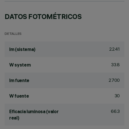
DATOS FOTOMÉTRICOS
DETALLES
2241
lm (sistema)
33.8
W system
2700
lm fuente
30
W fuente
66.3
Eficacia luminosa (valor
real)