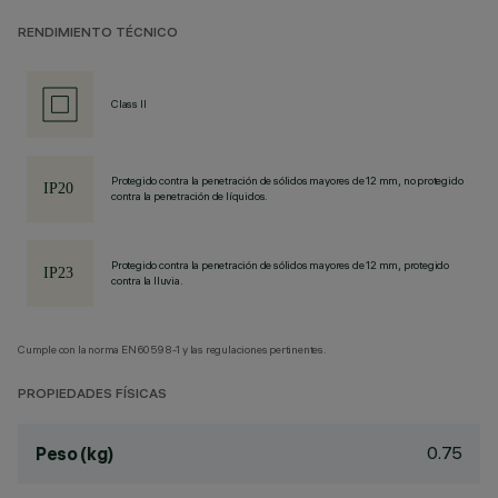
RENDIMIENTO TÉCNICO
Class II
Protegido contra la penetración de sólidos mayores de 12 mm, no protegido
contra la penetración de líquidos.
Protegido contra la penetración de sólidos mayores de 12 mm, protegido
contra la lluvia.
Cumple con la norma EN60598-1 y las regulaciones pertinentes.
PROPIEDADES FÍSICAS
0.75
Peso (kg)