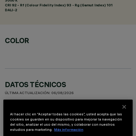
3000 K
CRI
92
- Rf (Colour Fidelity Index) 93 - Rg (Gamut Index) 101
DALI-2
COLOR
DATOS TÉCNICOS
ÚLTIMA ACTUALIZACIÓN: 06/08/2026
DESCRIPCIÓN
Al hacer clic en “Aceptar todas las cookies”, usted acepta que las
Luminaria miniaturizada empotrable lineal con 15 elementos
cookies se guarden en su dispositivo para mejorar la navegación
del sitio, analizar el uso del mismo, y colaborar con nuestros
ópticos para lámparas led - ópticas fijas No obstante las
estudios para marketing.
Más información
dimensiones supercompactas del producto, la tecnología