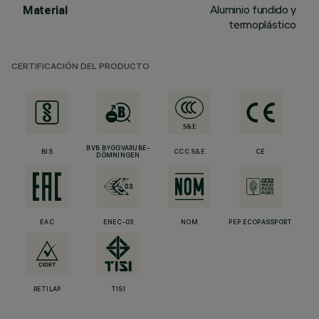
Aluminio fundido y
Material
termoplástico
CERTIFICACIÓN DEL PRODUCTO
BVB BYGGVARUBE-
BIS
CCC S&E
CE
DÖMNINGEN
EAC
ENEC-03
NOM
PEP ECOPASSPORT
RETILAP
TISI