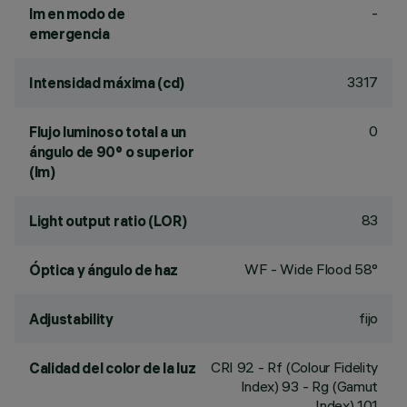
-
lm en modo de
emergencia
3317
Intensidad máxima (cd)
0
Flujo luminoso total a un
ángulo de 90° o superior
(lm)
83
Light output ratio (LOR)
WF - Wide Flood 58°
Óptica y ángulo de haz
fijo
Adjustability
CRI
92
- Rf (Colour Fidelity
Calidad del color de la luz
Index) 93 - Rg (Gamut
Index) 101