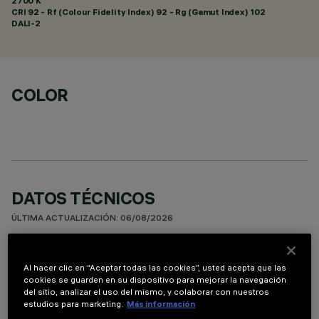
2700 K
CRI
92
- Rf (Colour Fidelity Index) 92 - Rg (Gamut Index) 102
DALI-2
COLOR
DATOS TÉCNICOS
ÚLTIMA ACTUALIZACIÓN: 06/08/2026
DESCRIPCIÓN
Al hacer clic en “Aceptar todas las cookies”, usted acepta que las
Luminaria miniaturizada empotrable lineal con 15 elementos
cookies se guarden en su dispositivo para mejorar la navegación
del sitio, analizar el uso del mismo, y colaborar con nuestros
ópticos para lámparas led - ópticas fijas No obstante las
estudios para marketing.
Más información
dimensiones supercompactas del producto, la tecnología