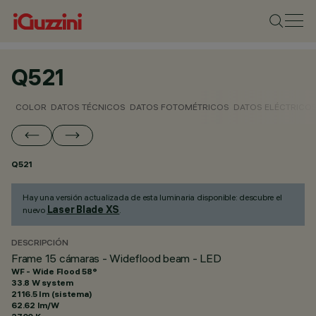
Q521
COLOR
DATOS TÉCNICOS
DATOS FOTOMÉTRICOS
DATOS ELÉCTRICO
Q521
Hay una versión actualizada de esta luminaria disponible: descubre el
Laser Blade XS
nuevo
.
DESCRIPCIÓN
Frame 15 cámaras - Wideflood beam - LED
WF - Wide Flood 58°
33.8 W system
2116.5 lm (sistema)
62.62 lm/W