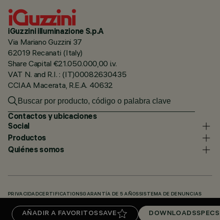
iGuzzini illuminazione S.p.A
Via Mariano Guzzini 37
62019 Recanati (Italy)
Share Capital €21.050.000,00 i.v.
VAT N. and R.I. : (IT)00082630435
CCIAA Macerata, R.E.A. 40632
Contactos y ubicaciones
Social
Productos
Quiénes somos
PRIVACIDAD
CERTIFICATIONS
GARANTÍA DE 5 AÑOS
SISTEMA DE DENUNCIAS
POLÍTICA DE COOKIES
ACCESSIBILITY STATEMENT
NUESTROS CÓDIGOS
AÑADIR A FAVORITOS
SAVE
DOWNLOADS
SPECS
KNOWLEDGE BASE (LOGIN REQUIRED)
DOWNLOADS