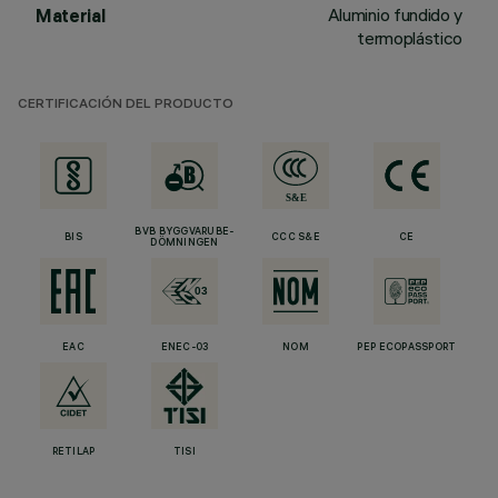
Aluminio fundido y
Material
termoplástico
CERTIFICACIÓN DEL PRODUCTO
BVB BYGGVARUBE-
BIS
CCC S&E
CE
DÖMNINGEN
EAC
ENEC-03
NOM
PEP ECOPASSPORT
RETILAP
TISI