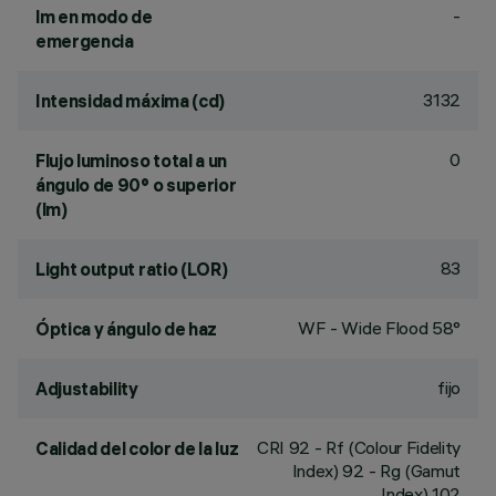
-
lm en modo de
emergencia
3132
Intensidad máxima (cd)
0
Flujo luminoso total a un
ángulo de 90° o superior
(lm)
83
Light output ratio (LOR)
WF - Wide Flood 58°
Óptica y ángulo de haz
fijo
Adjustability
CRI
92
- Rf (Colour Fidelity
Calidad del color de la luz
Index) 92 - Rg (Gamut
Index) 102