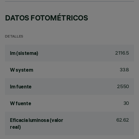
DATOS FOTOMÉTRICOS
DETALLES
2116.5
lm (sistema)
33.8
W system
2550
lm fuente
30
W fuente
62.62
Eficacia luminosa (valor
real)