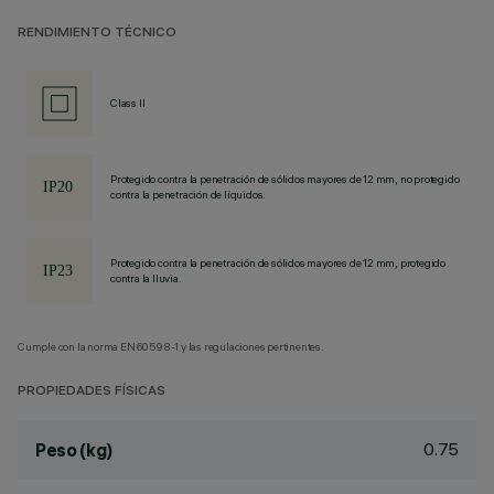
RENDIMIENTO TÉCNICO
Class II
Protegido contra la penetración de sólidos mayores de 12 mm, no protegido
contra la penetración de líquidos.
Protegido contra la penetración de sólidos mayores de 12 mm, protegido
contra la lluvia.
Cumple con la norma EN60598-1 y las regulaciones pertinentes.
PROPIEDADES FÍSICAS
0.75
Peso (kg)