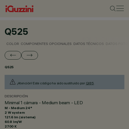
Q525
COLOR
COMPONENTES OPCIONALES
DATOS TÉCNICOS
DATOS FOTO
Q525
¡Atención! Este código ha sido sustituido por
QI85
.
DESCRIPCIÓN
Minimal 1 cámara - Medium beam - LED
M - Medium 24°
2 W system
121.6 lm (sistema)
60.8 lm/W
2700 K