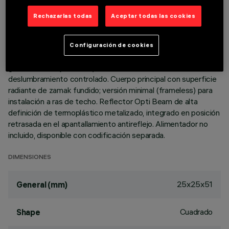
DESCRIPCIÓN
Rechazarlas todas
Aceptar todas las cookies
Luminaria miniaturizada empotrable cuadrada con un led -
óptica fija No obstante las dimensiones supercompactas del
Configuración de cookies
producto, la tecnología patentada del sistema óptico
garantiza un flujo eficaz y un elevado confort visual con
deslumbramiento controlado. Cuerpo principal con superficie
radiante de zamak fundido; versión minimal (frameless) para
instalación a ras de techo. Reflector Opti Beam de alta
definición de termoplástico metalizado, integrado en posición
retrasada en el apantallamiento antireflejo. Alimentador no
incluido, disponible con codificación separada.
DIMENSIONES
25x25x51
General (mm)
Cuadrado
Shape