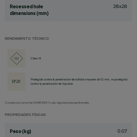
28x28
Recessed hole
dimensions (mm)
RENDIMIENTO TÉCNICO
Class III
Protegido contra la penetración de sólidos mayores de 12 mm, no protegido
contra la penetración de líquidos.
Cumple con la norma EN60598-1 y las regulaciones pertinentes.
PROPIEDADES FÍSICAS
0.07
Peso (kg)