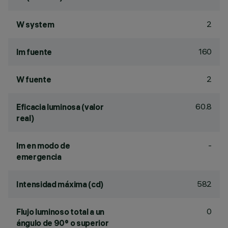
2
W system
160
lm fuente
2
W fuente
60.8
Eficacia luminosa (valor
real)
-
lm en modo de
emergencia
582
Intensidad máxima (cd)
0
Flujo luminoso total a un
ángulo de 90° o superior