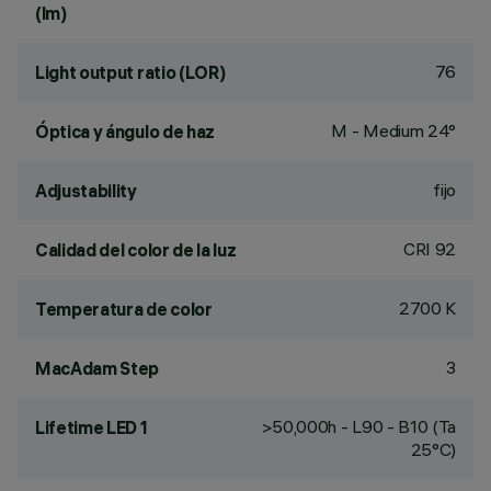
(lm)
76
Light output ratio (LOR)
M - Medium 24°
Óptica y ángulo de haz
fijo
Adjustability
CRI
92
Calidad del color de la luz
2700 K
Temperatura de color
3
MacAdam Step
>50,000h - L90 - B10 (Ta
Lifetime LED 1
25°C)