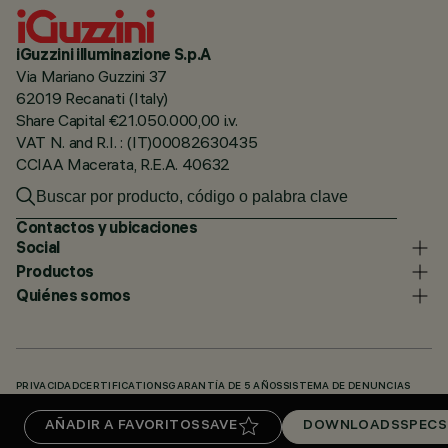
iGuzzini illuminazione S.p.A
Via Mariano Guzzini 37
62019 Recanati (Italy)
Share Capital €21.050.000,00 i.v.
VAT N. and R.I. : (IT)00082630435
CCIAA Macerata, R.E.A. 40632
Contactos y ubicaciones
Social
Productos
Quiénes somos
PRIVACIDAD
CERTIFICATIONS
GARANTÍA DE 5 AÑOS
SISTEMA DE DENUNCIAS
POLÍTICA DE COOKIES
ACCESSIBILITY STATEMENT
NUESTROS CÓDIGOS
AÑADIR A FAVORITOS
SAVE
DOWNLOADS
SPECS
KNOWLEDGE BASE (LOGIN REQUIRED)
DOWNLOADS