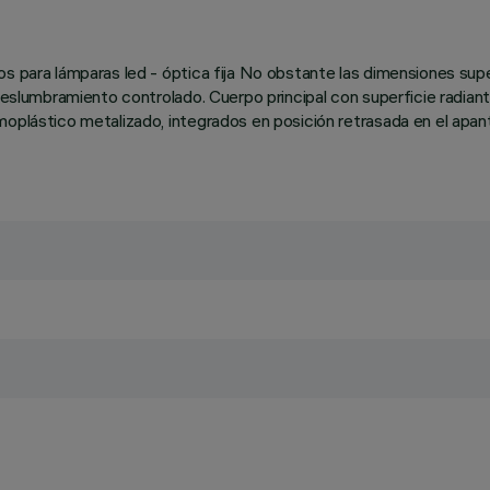
cos para lámparas led - óptica fija No obstante las dimensiones su
 deslumbramiento controlado. Cuerpo principal con superficie radian
oplástico metalizado, integrados en posición retrasada en el apanta