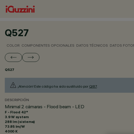
Q527
COLOR
COMPONENTES OPCIONALES
DATOS TÉCNICOS
DATOS FOTO
Q527
¡Atención! Este código ha sido sustituido por
QI87
.
DESCRIPCIÓN
Minimal 2 cámaras - Flood beam - LED
F - Flood 42°
3.9 W system
288 lm (sistema)
73.85 lm/W
4000 K