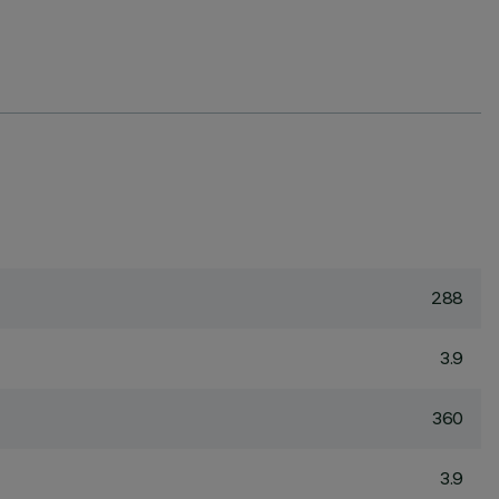
288
3.9
360
3.9