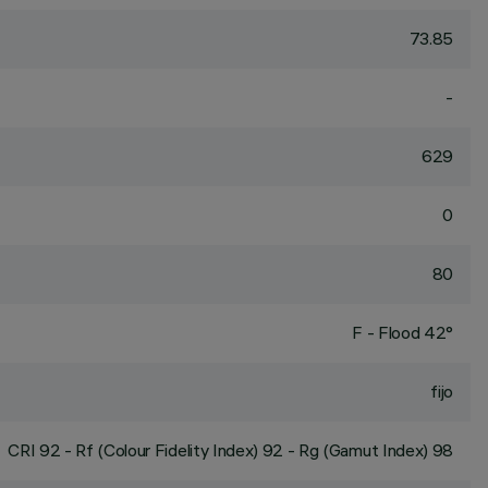
73.85
-
629
0
80
F - Flood 42°
fijo
CRI
92
- Rf (Colour Fidelity Index) 92 - Rg (Gamut Index) 98