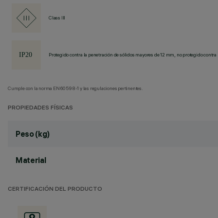
Class III
Protegido contra la penetración de sólidos mayores de 12 mm, no protegido contra 
Cumple con la norma EN60598-1 y las regulaciones pertinentes.
PROPIEDADES FÍSICAS
Peso (kg)
Material
CERTIFICACIÓN DEL PRODUCTO