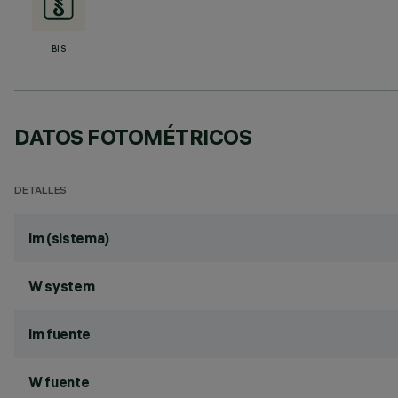
BIS
DATOS FOTOMÉTRICOS
DETALLES
lm (sistema)
W system
lm fuente
W fuente