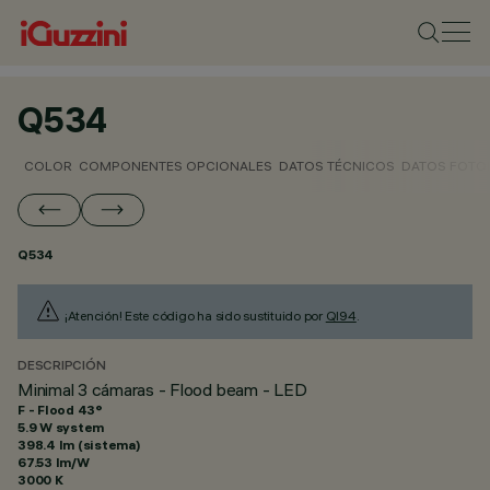
Q534
COLOR
COMPONENTES OPCIONALES
DATOS TÉCNICOS
DATOS FOTO
Q534
¡Atención! Este código ha sido sustituido por
QI94
.
DESCRIPCIÓN
Minimal 3 cámaras - Flood beam - LED
F - Flood 43°
5.9 W system
398.4 lm (sistema)
67.53 lm/W
3000 K