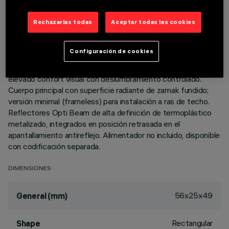
DESCRIPCIÓN
Rechazarlas todas
Aceptar todas las cookies
Luminaria miniaturizada empotrable lineal con 3 elementos
ópticos para lámparas led - óptica fija No obstante las
Configuración de cookies
dimensiones supercompactas del producto, la tecnología
patentada del sistema óptico garantiza un flujo eficaz y un
elevado confort visual con deslumbramiento controlado.
Cuerpo principal con superficie radiante de zamak fundido;
versión minimal (frameless) para instalación a ras de techo.
Reflectores Opti Beam de alta definición de termoplástico
metalizado, integrados en posición retrasada en el
apantallamiento antireflejo. Alimentador no incluido, disponible
con codificación separada.
DIMENSIONES
56x25x49
General (mm)
Rectangular
Shape