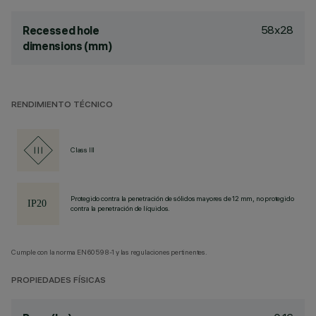
58x28
Recessed hole
dimensions (mm)
RENDIMIENTO TÉCNICO
Class III
Protegido contra la penetración de sólidos mayores de 12 mm, no protegido
contra la penetración de líquidos.
Cumple con la norma EN60598-1 y las regulaciones pertinentes.
PROPIEDADES FÍSICAS