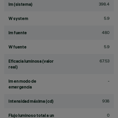
398.4
lm (sistema)
5.9
W system
480
lm fuente
5.9
W fuente
67.53
Eficacia luminosa (valor
real)
-
lm en modo de
emergencia
938
Intensidad máxima (cd)
0
Flujo luminoso total a un