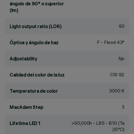
ángulo de 90° o superior
(lm)
83
Light output ratio (LOR)
F - Flood 43°
Óptica y ángulo de haz
fijo
Adjustability
CRI
92
Calidad del color de la luz
3000 K
Temperatura de color
3
MacAdam Step
>50,000h - L85 - B10 (Ta
Lifetime LED 1
25°C)