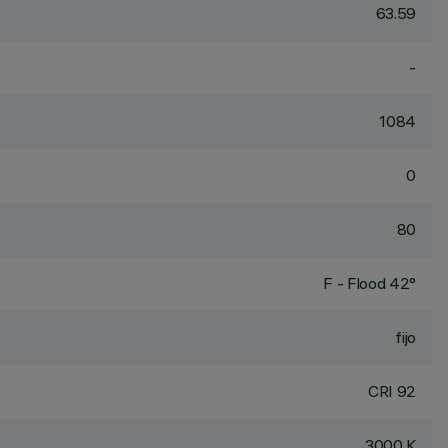
63.59
-
1084
0
80
F - Flood 42°
fijo
CRI
92
3000 K