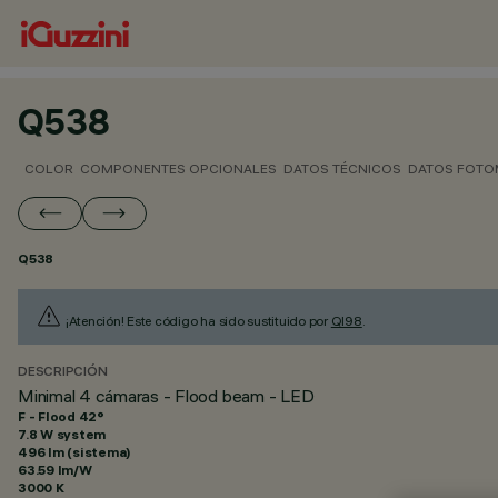
Q538
COLOR
COMPONENTES OPCIONALES
DATOS TÉCNICOS
DATOS FOTO
Q538
¡Atención! Este código ha sido sustituido por
QI98
.
DESCRIPCIÓN
Minimal 4 cámaras - Flood beam - LED
F - Flood 42°
7.8 W system
496 lm (sistema)
63.59 lm/W
3000 K