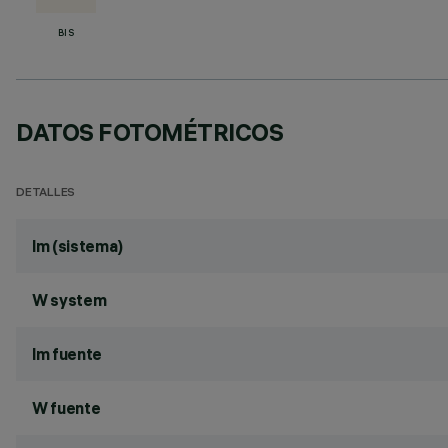
BIS
DATOS FOTOMÉTRICOS
DETALLES
lm (sistema)
W system
lm fuente
W fuente