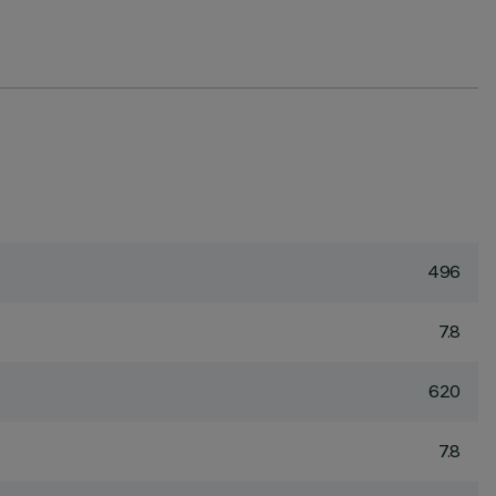
496
7.8
620
7.8