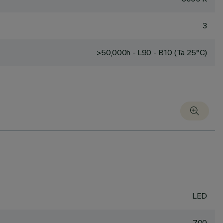
3
>50,000h - L90 - B10 (Ta 25°C)
LED
700