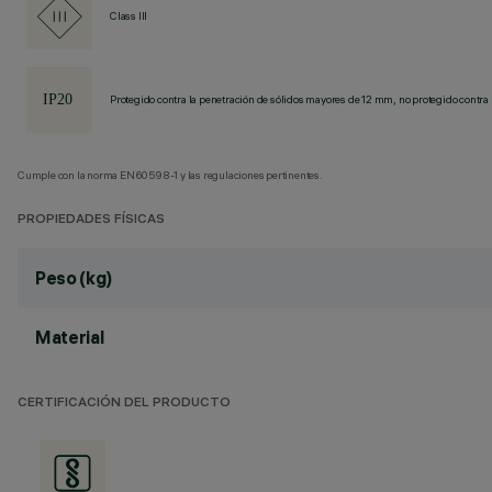
Class III
Protegido contra la penetración de sólidos mayores de 12 mm, no protegido contra 
Cumple con la norma EN60598-1 y las regulaciones pertinentes.
PROPIEDADES FÍSICAS
Peso (kg)
Material
CERTIFICACIÓN DEL PRODUCTO