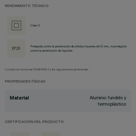
RENDIMIENTO TÉCNICO
Class II
Protegido contra la penetración de sólidos mayores de 12 mm, no protegido
contra la penetración de líquidos.
Cumple con la norma EN60598-1 y las regulaciones pertinentes.
PROPIEDADES FÍSICAS
Aluminio fundido y
Material
termoplástico
CERTIFICACIÓN DEL PRODUCTO