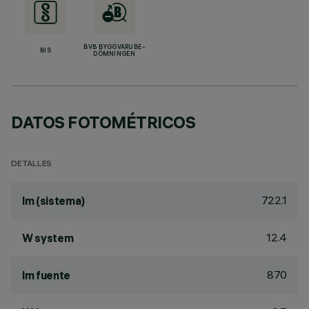
BVB BYGGVARUBE-
BIS
DÖMNINGEN
DATOS FOTOMÉTRICOS
DETALLES
722.1
lm (sistema)
12.4
W system
870
lm fuente