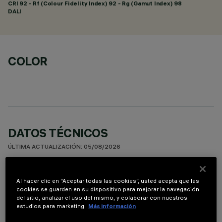
CRI
92
- Rf (Colour Fidelity Index) 92 - Rg (Gamut Index) 98
DALI
COLOR
DATOS TÉCNICOS
ÚLTIMA ACTUALIZACIÓN: 05/08/2026
DESCRIPCIÓN
Al hacer clic en “Aceptar todas las cookies”, usted acepta que las
cookies se guarden en su dispositivo para mejorar la navegación
Luminaria miniaturizada empotrable lineal con 5 elementos
del sitio, analizar el uso del mismo, y colaborar con nuestros
ópticos para lámparas led - óptica fija No obstante las
estudios para marketing.
Más información
dimensiones supercompactas del producto, la tecnología