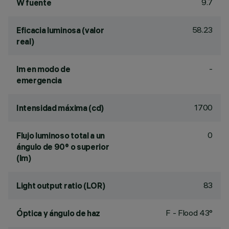
9.7
W fuente
58.23
Eficacia luminosa (valor
real)
-
lm en modo de
emergencia
1700
Intensidad máxima (cd)
0
Flujo luminoso total a un
ángulo de 90° o superior
(lm)
83
Light output ratio (LOR)
F - Flood 43°
Óptica y ángulo de haz