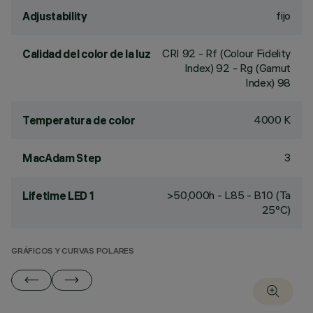
fijo
Adjustability
CRI
92
- Rf (Colour Fidelity
Calidad del color de la luz
Index) 92 - Rg (Gamut
Index) 98
4000 K
Temperatura de color
3
MacAdam Step
>50,000h - L85 - B10 (Ta
Lifetime LED 1
25°C)
GRÁFICOS Y CURVAS POLARES