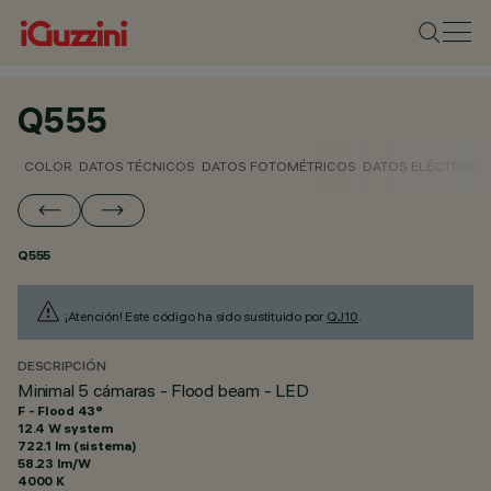
Q555
COLOR
DATOS TÉCNICOS
DATOS FOTOMÉTRICOS
DATOS ELÉCTRICO
Q555
¡Atención! Este código ha sido sustituido por
QJ10
.
DESCRIPCIÓN
Minimal 5 cámaras - Flood beam - LED
F - Flood 43°
12.4 W system
722.1 lm (sistema)
58.23 lm/W
4000 K