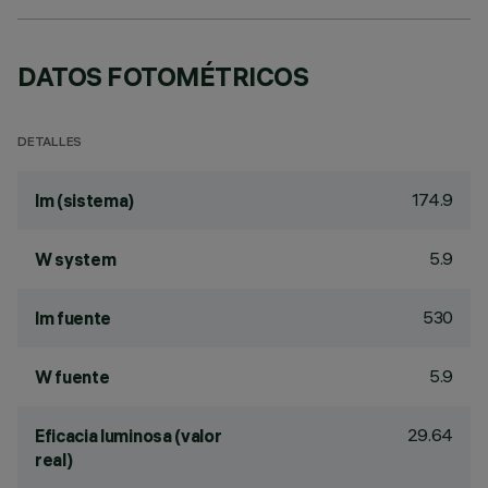
DATOS FOTOMÉTRICOS
DETALLES
174.9
lm (sistema)
5.9
W system
530
lm fuente
5.9
W fuente
29.64
Eficacia luminosa (valor
real)