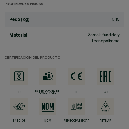
PROPIEDADES FÍSICAS
0.15
Peso (kg)
Zamak fundido y
Material
tecnopolímero
CERTIFICACIÓN DEL PRODUCTO
BVB BYGGVARUBE-
BIS
CE
EAC
DÖMNINGEN
ENEC-03
NOM
PEP ECOPASSPORT
RETILAP