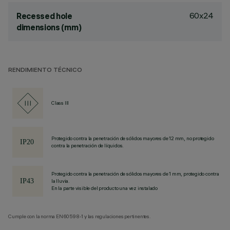
60x24
Recessed hole
dimensions (mm)
RENDIMIENTO TÉCNICO
Class III
Protegido contra la penetración de sólidos mayores de 12 mm, no protegido
contra la penetración de líquidos.
Protegido contra la penetración de sólidos mayores de 1 mm, protegido contra
la lluvia.
En la parte visible del producto una vez instalado
Cumple con la norma EN60598-1 y las regulaciones pertinentes.