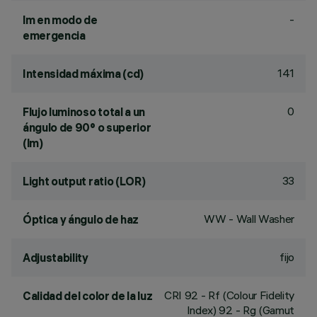
-
lm en modo de
emergencia
141
Intensidad máxima (cd)
0
Flujo luminoso total a un
ángulo de 90° o superior
(lm)
33
Light output ratio (LOR)
WW - Wall Washer
Óptica y ángulo de haz
fijo
Adjustability
CRI
92
- Rf (Colour Fidelity
Calidad del color de la luz
Index) 92 - Rg (Gamut