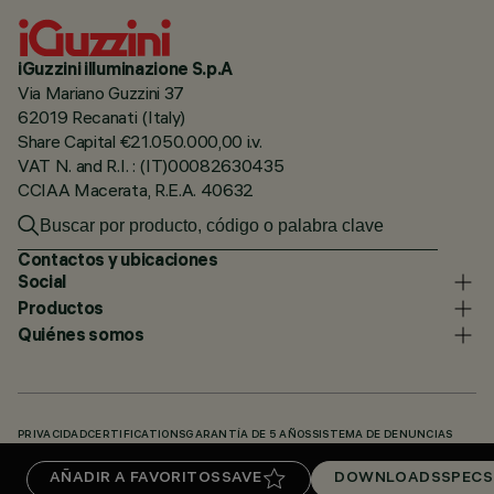
iGuzzini illuminazione S.p.A
Via Mariano Guzzini 37
62019 Recanati (Italy)
Share Capital €21.050.000,00 i.v.
VAT N. and R.I. : (IT)00082630435
CCIAA Macerata, R.E.A. 40632
Contactos y ubicaciones
Social
Productos
Quiénes somos
PRIVACIDAD
CERTIFICATIONS
GARANTÍA DE 5 AÑOS
SISTEMA DE DENUNCIAS
POLÍTICA DE COOKIES
ACCESSIBILITY STATEMENT
NUESTROS CÓDIGOS
AÑADIR A FAVORITOS
SAVE
DOWNLOADS
SPECS
KNOWLEDGE BASE (LOGIN REQUIRED)
DOWNLOADS