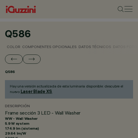
Q586
COLOR
COMPONENTES OPCIONALES
DATOS TÉCNICOS
DATOS FOTO
Q586
Hay una versión actualizada de esta luminaria disponible: descubre el
Laser Blade XS
nuevo
.
DESCRIPCIÓN
Frame sección 3 LED - Wall Washer
WW - Wall Washer
5.9 W system
174.9 lm (sistema)
29.64 lm/W