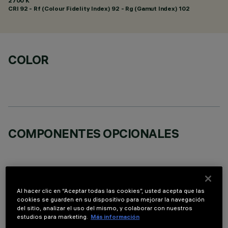
2700 K
CRI
92
- Rf (Colour Fidelity Index) 92 - Rg (Gamut Index) 102
COLOR
COMPONENTES OPCIONALES
Al hacer clic en “Aceptar todas las cookies”, usted acepta que las
cookies se guarden en su dispositivo para mejorar la navegación
DATOS TÉCNICOS
del sitio, analizar el uso del mismo, y colaborar con nuestros
estudios para marketing.
Más información
ÚLTIMA ACTUALIZACIÓN: 05/08/2026