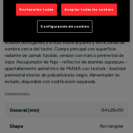
Rechazarlas todas
Aceptar todas las cookies
DESCRIPCIÓN
Luminaria miniaturizada lineal empotrable para lámpara led. No
Configuración de cookies
obstante las dimensiones supercompactas del producto, la
tecnología patentada del sistema óptico garantiza una
emisión homogénea y eficaz sobre la pared y evita zonas de
sombra cerca del techo. Cuerpo principal con superficie
radiante de zamak fundido, versión con marco perimetral de
tope. Recuperador de flujo - reflector de aluminio superpuro -
apantallamiento asimétrico de PMMA con textura - bastidor
perimetral interno de policarbonato negro. Alimentador no
incluido, disponible con codificación separada.
DIMENSIONES
64x28x50
General (mm)
Rectangular
Shape