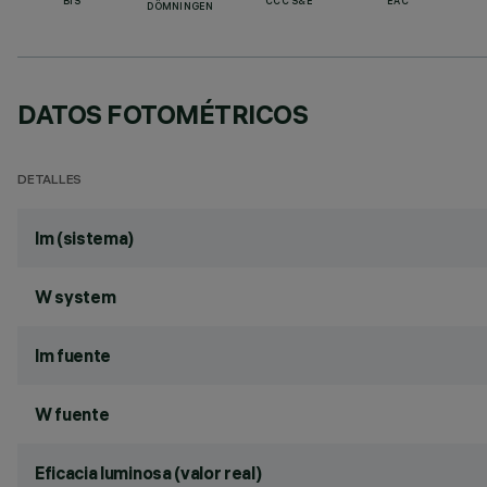
BIS
CCC S&E
EAC
DÖMNINGEN
DATOS FOTOMÉTRICOS
DETALLES
lm (sistema)
W system
lm fuente
W fuente
Eficacia luminosa (valor real)