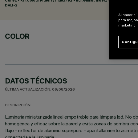
CRI
92
- Rf (Colour Fidelity Index) 92 - Rg (Gamut Index) 98
DALI-2
Al hacer cl
para mejora
marketing.
COLOR
Configu
DATOS TÉCNICOS
ÚLTIMA ACTUALIZACIÓN: 06/08/2026
DESCRIPCIÓN
Luminaria miniaturizada lineal empotrable para lámpara led. No 
homogénea y eficaz sobre la pared y evita zonas de sombra cerc
flujo - reflector de aluminio superpuro - apantallamiento asimé
conectada a la luminaria.