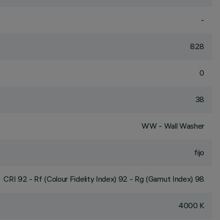
-
828
0
38
WW - Wall Washer
fijo
CRI
92
- Rf (Colour Fidelity Index) 92 - Rg (Gamut Index) 98
4000 K