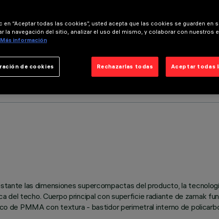
ic en “Aceptar todas las cookies”, usted acepta que las cookies se guarden en s
r la navegación del sitio, analizar el uso del mismo, y colaborar con nuestros 
Más información
ración de cookies
Rechazarlas todas
Aceptar todas 
obstante las dimensiones supercompactas del producto, la tecnolog
a del techo. Cuerpo principal con superficie radiante de zamak fu
trico de PMMA con textura - bastidor perimetral interno de policar