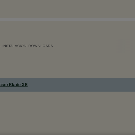
S
INSTALACIÓN
DOWNLOADS
aser Blade XS
.