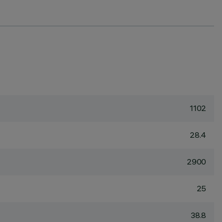
1102
28.4
2900
25
38.8