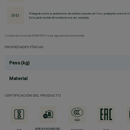
Protegido contra la penetración de sólidos mayores de 1 mm, protegido contra la llu
En la parte visible del producto una vez instalado
Cumple con la norma EN60598-1 y las regulaciones pertinentes.
PROPIEDADES FÍSICAS
Peso (kg)
Material
CERTIFICACIÓN DEL PRODUCTO
BVB BYGGVARUBE-