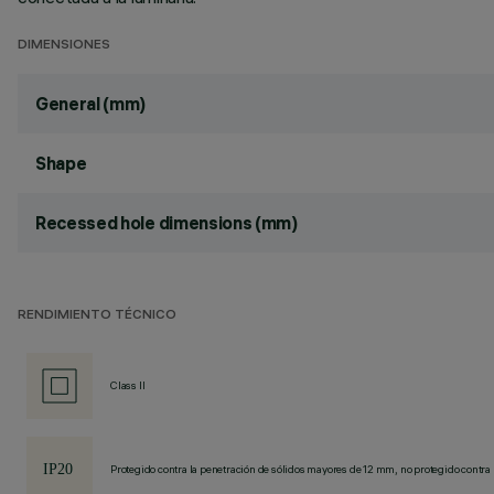
DIMENSIONES
General (mm)
Shape
Recessed hole dimensions (mm)
RENDIMIENTO TÉCNICO
Class II
Protegido contra la penetración de sólidos mayores de 12 mm, no protegido contra 