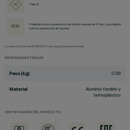
Class III
Protegido contra la penetración de sólidos mayores de 12 mm, no protegido
contra la penetración de líquidos.
Cumple con la norma EN60598-1 y las regulaciones pertinentes.
PROPIEDADES FÍSICAS
0.09
Peso (kg)
Aluminio fundido y
Material
termoplástico
CERTIFICACIÓN DEL PRODUCTO