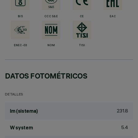
BIS
CCC S&E
CE
EAC
ENEC-03
NOM
TISI
DATOS FOTOMÉTRICOS
DETALLES
231.8
lm (sistema)
5.4
W system