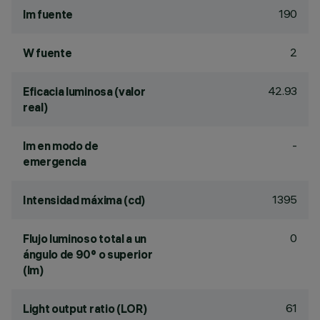
190
lm fuente
2
W fuente
42.93
Eficacia luminosa (valor
real)
-
lm en modo de
emergencia
1395
Intensidad máxima (cd)
0
Flujo luminoso total a un
ángulo de 90° o superior
(lm)
61
Light output ratio (LOR)