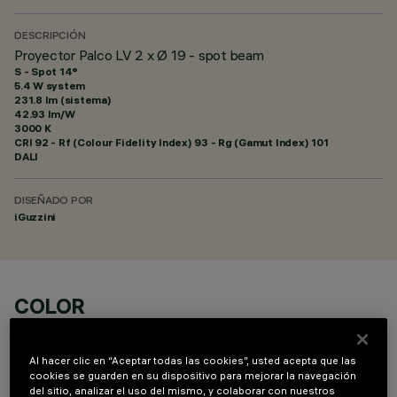
DESCRIPCIÓN
Proyector Palco LV 2 x Ø 19 - spot beam
S - Spot 14°
5.4 W system
231.8 lm (sistema)
42.93 lm/W
3000 K
CRI
92
- Rf (Colour Fidelity Index) 93 - Rg (Gamut Index) 101
DALI
DISEÑADO POR
iGuzzini
COLOR
Al hacer clic en “Aceptar todas las cookies”, usted acepta que las
cookies se guarden en su dispositivo para mejorar la navegación
del sitio, analizar el uso del mismo, y colaborar con nuestros