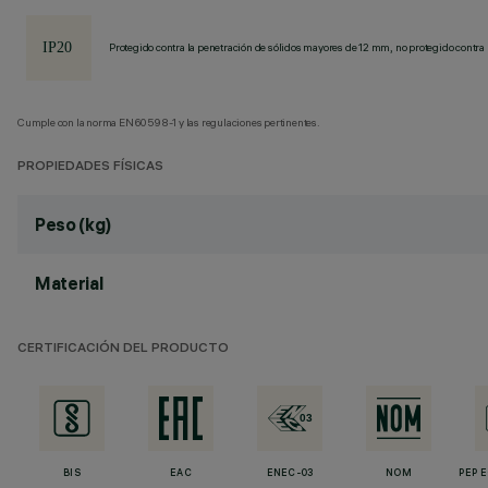
Protegido contra la penetración de sólidos mayores de 12 mm, no protegido contra 
Cumple con la norma EN60598-1 y las regulaciones pertinentes.
PROPIEDADES FÍSICAS
Peso (kg)
Material
CERTIFICACIÓN DEL PRODUCTO
BIS
EAC
ENEC-03
NOM
PEP 