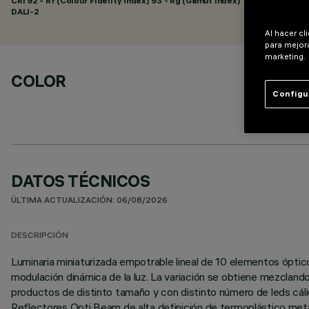
CRI
92
- Rf (Colour Fidelity Index) 93 - Rg (Gamut Index) 101
DALI-2
Al hacer cl
para mejora
marketing.
COLOR
Configu
DATOS TÉCNICOS
ÚLTIMA ACTUALIZACIÓN: 06/08/2026
DESCRIPCIÓN
Luminaria miniaturizada empotrable lineal de 10 elementos ópti
modulación dinámica de la luz. La variación se obtiene mezclan
productos de distinto tamaño y con distinto número de leds cálid
Reflectores Opti Beam de alta definición de termoplástico metal