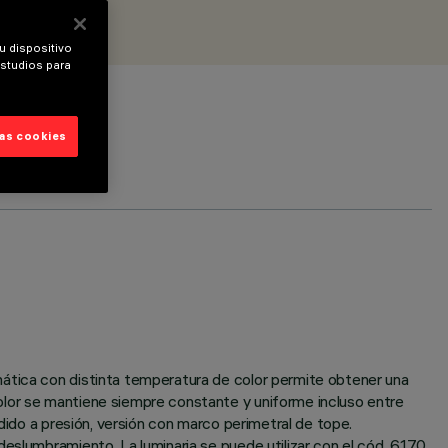
u dispositivo
estudios para
las cookies
mática con distinta temperatura de color permite obtener una
olor se mantiene siempre constante y uniforme incluso entre
dido a presión, versión con marco perimetral de tope.
eslumbramiento. La luminaria se puede utilizar con el cód. 6170