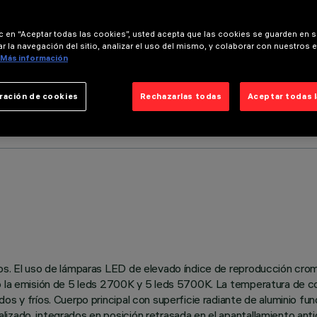
ic en “Aceptar todas las cookies”, usted acepta que las cookies se guarden en s
r la navegación del sitio, analizar el uso del mismo, y colaborar con nuestros 
Más información
ración de cookies
Rechazarlas todas
Aceptar todas 
cos. El uso de lámparas LED de elevado índice de reproducción cro
do la emisión de 5 leds 2700K y 5 leds 5700K. La temperatura de c
os y fríos. Cuerpo principal con superficie radiante de aluminio fun
izado, integrados en posición retrasada en el apantallamiento antid