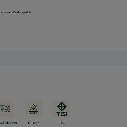
la penetración de líquidos.
ECOPASSPORT
RETILAP
TISI