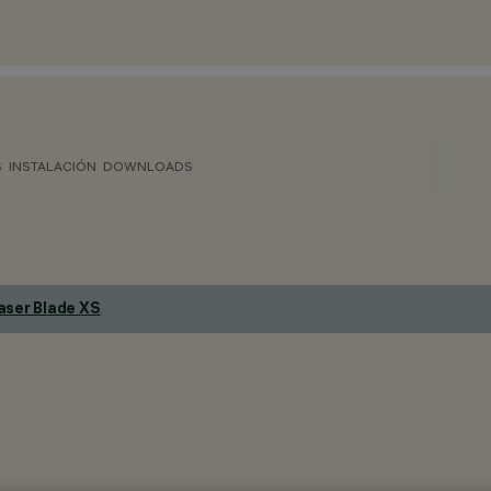
S
INSTALACIÓN
DOWNLOADS
aser Blade XS
.