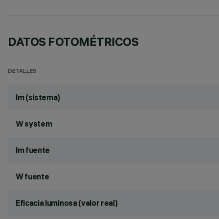
DATOS FOTOMÉTRICOS
DETALLES
lm (sistema)
W system
lm fuente
W fuente
Eficacia luminosa (valor real)