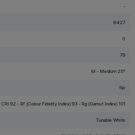
-
6427
0
79
M - Medium 25°
fijo
CRI
92
- Rf (Colour Fidelity Index) 93 - Rg (Gamut Index) 101
Tunable White