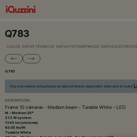
Q783
COLOR
DATOS TÉCNICOS
DATOS FOTOMÉTRICOS
DATOS ELÉCTRICO
Q783
L
Hay una versión actualizada de esta luminaria disponible: descubre el nuevo
DESCRIPCIÓN
Frame 10 cámaras - Medium beam - Tunable White - LED
M - Medium 25°
21.3 W system
1343 lm (sistema)
63.05 lm/W
Tunable White