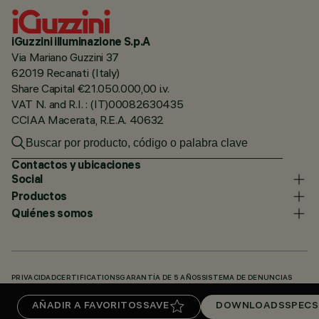
iGuzzini illuminazione S.p.A
Via Mariano Guzzini 37
62019 Recanati (Italy)
Share Capital €21.050.000,00 i.v.
VAT N. and R.I. : (IT)00082630435
CCIAA Macerata, R.E.A. 40632
Contactos y ubicaciones
Social
Productos
Quiénes somos
PRIVACIDAD
CERTIFICATIONS
GARANTÍA DE 5 AÑOS
SISTEMA DE DENUNCIAS
POLÍTICA DE COOKIES
ACCESSIBILITY STATEMENT
NUESTROS CÓDIGOS
AÑADIR A FAVORITOS
SAVE
DOWNLOADS
SPECS
KNOWLEDGE BASE (LOGIN REQUIRED)
DOWNLOADS