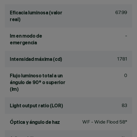
67.99
Eficacia luminosa (valor
real)
-
lm en modo de
emergencia
1781
Intensidad máxima (cd)
0
Flujo luminoso total a un
ángulo de 90° o superior
(lm)
83
Light output ratio (LOR)
WF - Wide Flood 58°
Óptica y ángulo de haz