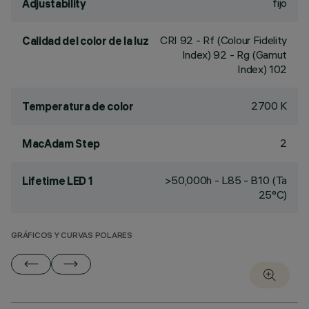
fijo
Adjustability
CRI
92
- Rf (Colour Fidelity
Calidad del color de la luz
Index) 92 - Rg (Gamut
Index) 102
2700 K
Temperatura de color
2
MacAdam Step
>50,000h - L85 - B10 (Ta
Lifetime LED 1
25°C)
GRÁFICOS Y CURVAS POLARES