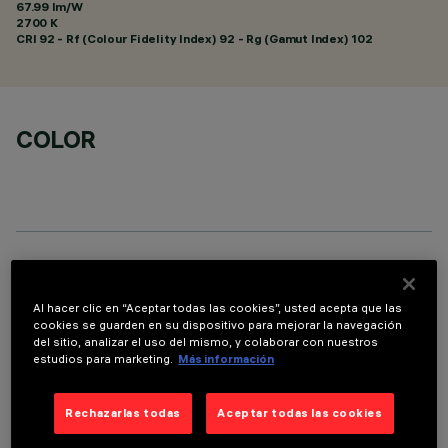
67.99 lm/W
2700 K
CRI
92
- Rf (Colour Fidelity Index) 92 - Rg (Gamut Index) 102
COLOR
DATOS TÉCNICOS
Al hacer clic en “Aceptar todas las cookies”, usted acepta que las
ÚLTIMA ACTUALIZACIÓN: 06/08/2026
cookies se guarden en su dispositivo para mejorar la navegación
del sitio, analizar el uso del mismo, y colaborar con nuestros
estudios para marketing.
Más información
DESCRIPCIÓN
Luminaria para instalación en techo de 9 elementos ópticos
Rechazarlas todas
Aceptar todas las cookies
para lámparas LED - ópticas fijas con reflectores Opti-Beam
de alta definición en material termoplástico metalizado. Pese