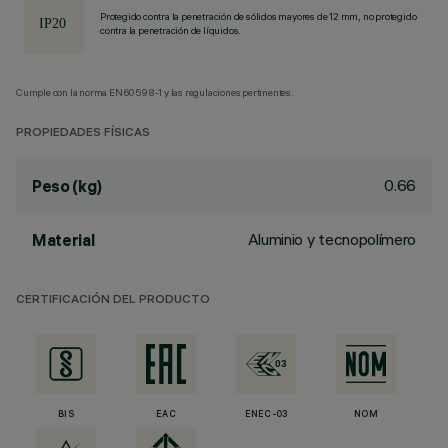
Protegido contra la penetración de sólidos mayores de 12 mm, no protegido
contra la penetración de líquidos.
Cumple con la norma EN60598-1 y las regulaciones pertinentes.
PROPIEDADES FÍSICAS
0.66
Peso (kg)
Aluminio y tecnopolímero
Material
CERTIFICACIÓN DEL PRODUCTO
BIS
EAC
ENEC-03
NOM