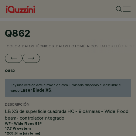
Q862
COLOR
DATOS TÉCNICOS
DATOS FOTOMÉTRICOS
DATOS ELÉCTRICO
Q862
Hay una versión actualizada de esta luminaria disponible: descubre el
Laser Blade XS
nuevo
.
DESCRIPCIÓN
LB XS de superficie cuadrada HC - 9 cámaras - Wide Flood
beam- controlador integrado
WF - Wide Flood 58°
17.7 W system
1203.5 lm (sistema)