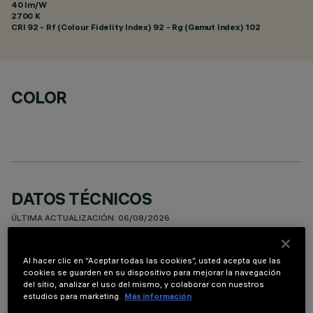
40 lm/W
2700 K
CRI
92
- Rf (Colour Fidelity Index) 92 - Rg (Gamut Index) 102
COLOR
DATOS TÉCNICOS
ÚLTIMA ACTUALIZACIÓN: 06/08/2026
DESCRIPCIÓN
Al hacer clic en “Aceptar todas las cookies”, usted acepta que las
cookies se guarden en su dispositivo para mejorar la navegación
Suspensión miniaturizada con lámpara LED, adecuada para
del sitio, analizar el uso del mismo, y colaborar con nuestros
iluminación cenital de acento. Pese a las dimensiones
estudios para marketing.
Más información
supercompactas del producto, la tecnología patentada del