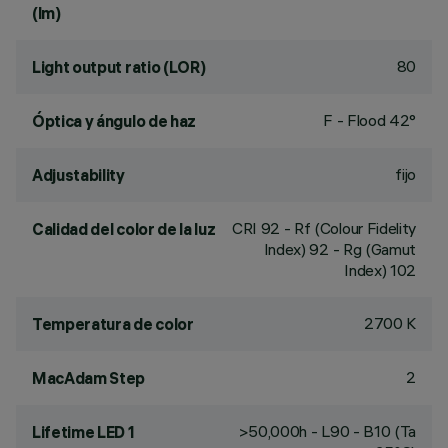
(lm)
80
Light output ratio (LOR)
F - Flood 42°
Óptica y ángulo de haz
fijo
Adjustability
CRI
92
- Rf (Colour Fidelity
Calidad del color de la luz
Index) 92 - Rg (Gamut
Index) 102
2700 K
Temperatura de color
2
MacAdam Step
>50,000h - L90 - B10 (Ta
Lifetime LED 1