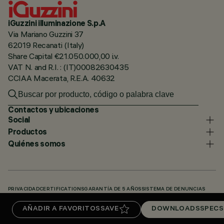
iGuzzini illuminazione S.p.A
Via Mariano Guzzini 37
62019 Recanati (Italy)
Share Capital €21.050.000,00 i.v.
VAT N. and R.I. : (IT)00082630435
CCIAA Macerata, R.E.A. 40632
Contactos y ubicaciones
Social
Productos
Quiénes somos
PRIVACIDAD
CERTIFICATIONS
GARANTÍA DE 5 AÑOS
SISTEMA DE DENUNCIAS
POLÍTICA DE COOKIES
ACCESSIBILITY STATEMENT
NUESTROS CÓDIGOS
AÑADIR A FAVORITOS
SAVE
DOWNLOADS
SPECS
KNOWLEDGE BASE (LOGIN REQUIRED)
DOWNLOADS