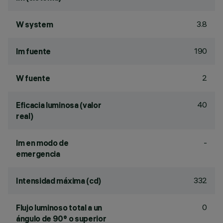
3.8
W system
190
lm fuente
2
W fuente
40
Eficacia luminosa (valor
real)
-
lm en modo de
emergencia
332
Intensidad máxima (cd)
0
Flujo luminoso total a un
ángulo de 90° o superior