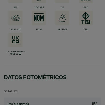
BIS
CCC S&E
CE
EAC
ENEC-03
NOM
RETILAP
TISI
UK CONFORMITY
ASSESSED
DATOS FOTOMÉTRICOS
DETALLES
152
lm (sistema)