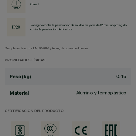
Class I
Protegido contra la penetración de sólidos mayores de 12 mm, no protegido
contra la penetración de líquidos.
Cumple con la norma EN60598-1 y las regulaciones pertinentes.
PROPIEDADES FÍSICAS
0.45
Peso (kg)
Aluminio y termoplástico
Material
CERTIFICACIÓN DEL PRODUCTO