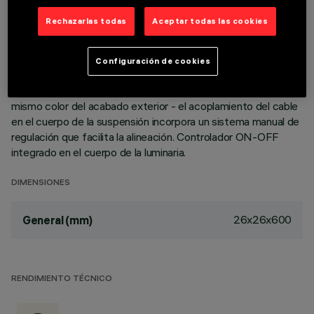
sistema óptico garantiza un flujo eficaz y un elevado confort
Rechazarlas todas
Aceptar todas las cookies
visual. Reflector Opti-Beam de alta definición en material
termoplástico metalizado. Cuerpo principal y grupo técnico
de disipación en aluminio extruido. Rosetón de techo en
Configuración de cookies
material termoplástico con placa de fijación en acero
perfilado. Cable de alimentación/suspensión en PVC del
mismo color del acabado exterior - el acoplamiento del cable
en el cuerpo de la suspensión incorpora un sistema manual de
regulación que facilita la alineación. Controlador ON-OFF
integrado en el cuerpo de la luminaria.
DIMENSIONES
26x26x600
General (mm)
RENDIMIENTO TÉCNICO