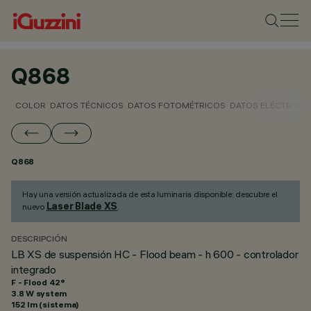
Q868
COLOR
DATOS TÉCNICOS
DATOS FOTOMÉTRICOS
DATOS ELÉCTRICO
Q868
Hay una versión actualizada de esta luminaria disponible: descubre el
Laser Blade XS
nuevo
.
DESCRIPCIÓN
LB XS de suspensión HC - Flood beam - h 600 - controlador
integrado
F - Flood 42°
3.8 W system
152 lm (sistema)