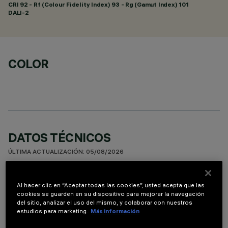
CRI
92
- Rf (Colour Fidelity Index) 93 - Rg (Gamut Index) 101
DALI-2
COLOR
DATOS TÉCNICOS
ÚLTIMA ACTUALIZACIÓN: 05/08/2026
DESCRIPCIÓN
Al hacer clic en “Aceptar todas las cookies”, usted acepta que las
cookies se guarden en su dispositivo para mejorar la navegación
Luminaria miniaturizada empotrable rectangular de 10
del sitio, analizar el uso del mismo, y colaborar con nuestros
elementos ópticos para lámparas LED - ópticas fijas con
estudios para marketing.
Más información
reflectores Opti-Beam de alta definición en material