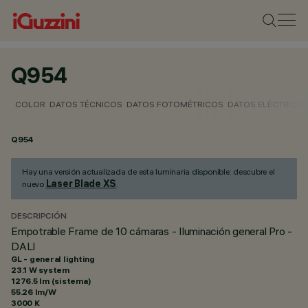
Q954
COLOR
DATOS TÉCNICOS
DATOS FOTOMÉTRICOS
DATOS ELÉCTRICO
Q954
Hay una versión actualizada de esta luminaria disponible: descubre el
Laser Blade XS
nuevo
.
DESCRIPCIÓN
Empotrable Frame de 10 cámaras - Iluminación general Pro -
DALI
GL - general lighting
23.1 W system
1276.5 lm (sistema)
55.26 lm/W
3000 K