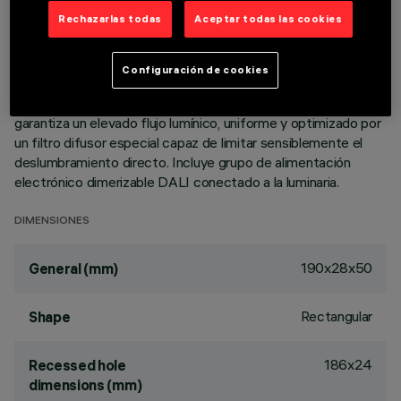
termoplástico metalizado, integrados en posición retrasada
Rechazarlas todas
Aceptar todas las cookies
en el apantallamiento antideslumbramiento. Cuerpo principal
con superficie radiante de aluminio fundido a presión, versión
con marco perimetral de tope. Pese a las dimensiones
Configuración de cookies
mínimas del producto, la combinación del acabado total
blanco y la tecnología patentada del sistema óptimo
garantiza un elevado flujo lumínico, uniforme y optimizado por
un filtro difusor especial capaz de limitar sensiblemente el
deslumbramiento directo. Incluye grupo de alimentación
electrónico dimerizable DALI conectado a la luminaria.
DIMENSIONES
190x28x50
General (mm)
Rectangular
Shape
186x24
Recessed hole
dimensions (mm)