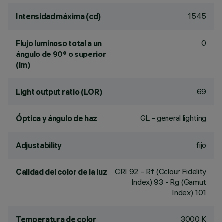
1545
Intensidad máxima (cd)
0
Flujo luminoso total a un
ángulo de 90° o superior
(lm)
69
Light output ratio (LOR)
GL - general lighting
Óptica y ángulo de haz
fijo
Adjustability
CRI
92
- Rf (Colour Fidelity
Calidad del color de la luz
Index) 93 - Rg (Gamut
Index) 101
3000 K
Temperatura de color