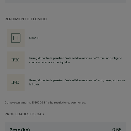
RENDIMIENTO TÉCNICO
Class II
Protegido contra la penetración de sólidos mayores de 12 mm, no protegido
contra la penetración de líquidos.
Protegido contra la penetración de sólidos mayores de 1 mm, protegido contra
la lluvia.
Cumple con la norma EN60598-1 y las regulaciones pertinentes.
PROPIEDADES FÍSICAS
0.55
Peso (kg)