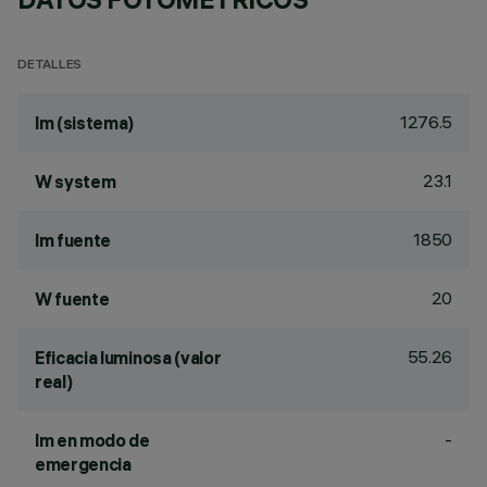
DETALLES
1276.5
lm (sistema)
23.1
W system
1850
lm fuente
20
W fuente
55.26
Eficacia luminosa (valor
real)
-
lm en modo de
emergencia