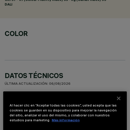
DALI
COLOR
DATOS TÉCNICOS
ÚLTIMA ACTUALIZACIÓN: 06/08/2026
DESCRIPCIÓN
Al hacer clic en “Aceptar todas las cookies”, usted acepta que las
Luminaria miniaturizada lineal empotrable para lámpara led.
cookies se guarden en su dispositivo para mejorar la navegación
Sistema óptico asimétrico especializado para obtener una
del sitio, analizar el uso del mismo, y colaborar con nuestros
estudios para marketing.
Más información
distribución eficaz sobre la pared, evitando zonas de sombra
cerca del techo. El marco de policarbonato negro se ha