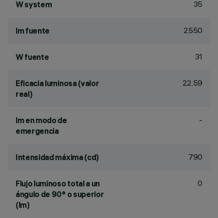
35
W system
2550
lm fuente
31
W fuente
22.59
Eficacia luminosa (valor
real)
-
lm en modo de
emergencia
790
Intensidad máxima (cd)
0
Flujo luminoso total a un
ángulo de 90° o superior
(lm)