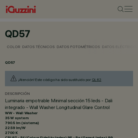
QD57
COLOR
DATOS TÉCNICOS
DATOS FOTOMÉTRICOS
DATOS ELÉCTRICO
QD57
¡Atención! Este código ha sido sustituido por
QL62
.
DESCRIPCIÓN
Luminaria empotrable Minimal sección 15 leds - Dali
integrado - Wall Washer Longitudinal Glare Control
WW - Wall Washer
35 W system
790.5 lm (sistema)
22.59 lm/W
2700 K
CRI
97
- Rf (Colour Fidelity Index) 95 - Rg (Gamut Index) 99