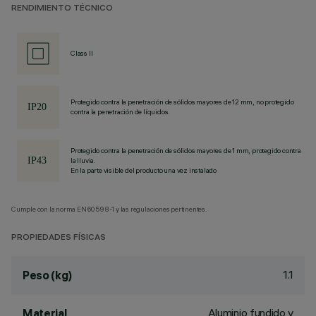
RENDIMIENTO TÉCNICO
Class II
Protegido contra la penetración de sólidos mayores de 12 mm, no protegido
contra la penetración de líquidos.
Protegido contra la penetración de sólidos mayores de 1 mm, protegido contra
la lluvia.
En la parte visible del producto una vez instalado
Cumple con la norma EN60598-1 y las regulaciones pertinentes.
PROPIEDADES FÍSICAS
1.1
Peso (kg)
Aluminio fundido y
Material