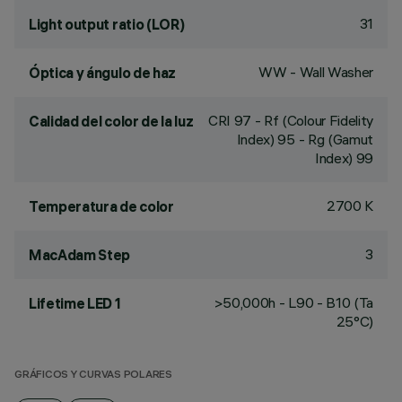
31
Light output ratio (LOR)
WW - Wall Washer
Óptica y ángulo de haz
CRI
97
- Rf (Colour Fidelity
Calidad del color de la luz
Index) 95 - Rg (Gamut
Index) 99
2700 K
Temperatura de color
3
MacAdam Step
>50,000h - L90 - B10 (Ta
Lifetime LED 1
25°C)
GRÁFICOS Y CURVAS POLARES