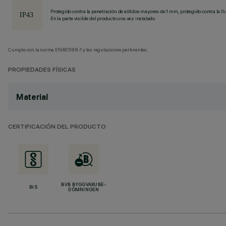
Protegido contra la penetración de sólidos mayores de 1 mm, protegido contra la llu
En la parte visible del producto una vez instalado
Cumple con la norma EN60598-1 y las regulaciones pertinentes.
PROPIEDADES FÍSICAS
Material
CERTIFICACIÓN DEL PRODUCTO
BVB BYGGVARUBE-
BIS
DÖMNINGEN