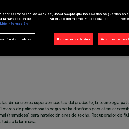
ic en “Aceptar todas las cookies”, usted acepta que las cookies se guarden en s
r la navegación del sitio, analizar el uso del mismo, y colaborar con nuestros 
Más información
ración de cookies
Rechazarlas todas
Aceptar todas 
se a las dimensiones supercompactas del producto, la tecnología pa
 El marco de policarbonato negro se ha diseñado para atenuar sens
nimal (frameless) para instalación a ras de techo. Recuperador de fl
ada a la luminaria.