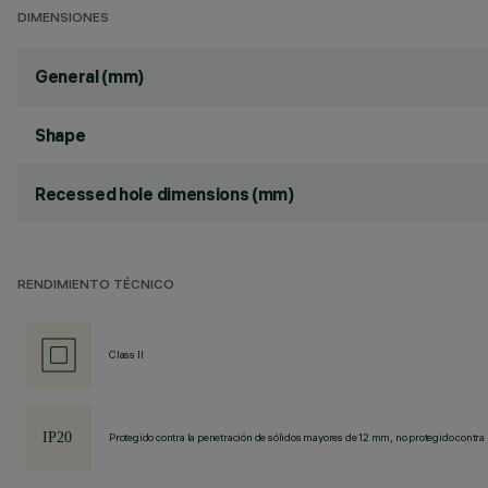
DIMENSIONES
General (mm)
Shape
Recessed hole dimensions (mm)
RENDIMIENTO TÉCNICO
Class II
Protegido contra la penetración de sólidos mayores de 12 mm, no protegido contra 