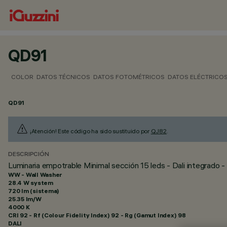
QD91
COLOR
DATOS TÉCNICOS
DATOS FOTOMÉTRICOS
DATOS ELÉCTRICO
QD91
¡Atención! Este código ha sido sustituido por
QJ82
.
DESCRIPCIÓN
Luminaria empotrable Minimal sección 15 leds - Dali integrado -
WW - Wall Washer
28.4 W system
720 lm (sistema)
25.35 lm/W
4000 K
CRI
92
- Rf (Colour Fidelity Index) 92 - Rg (Gamut Index) 98
DALI