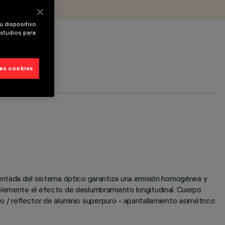
u dispositivo
estudios para
las cookies
tentada del sistema óptico garantiza una emisión homogénea y
iblemente el efecto de deslumbramiento longitudinal. Cuerpo
ujo / reflector de aluminio superpuro - apantallamiento asimétrico