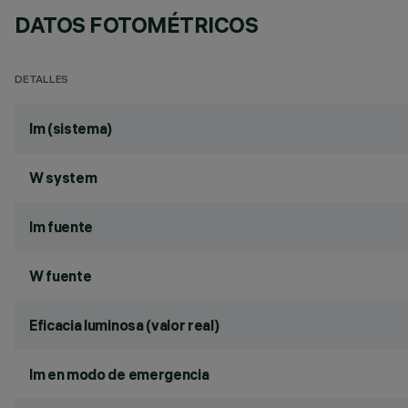
DATOS FOTOMÉTRICOS
DETALLES
lm (sistema)
W system
lm fuente
W fuente
Eficacia luminosa (valor real)
lm en modo de emergencia