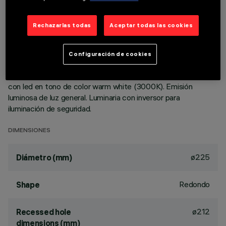
DESCRIPCIÓN
Rechazarlas todas
Aceptar todas las cookies
Luminaria circular fija para usar con lámpara LED de
tecnología C.o.B. Versión con marco para instalación en
apoyo. Reflector metalizado con vapores de aluminio al vacío
Configuración de cookies
con capa de protección antirrayado. Disipador de aluminio
fundido a presión pintado en color gris. Luminaria equipada
con led en tono de color warm white (3000K). Emisión
luminosa de luz general. Luminaria con inversor para
iluminación de seguridad.
DIMENSIONES
ø225
Diámetro (mm)
Redondo
Shape
ø212
Recessed hole
dimensions (mm)