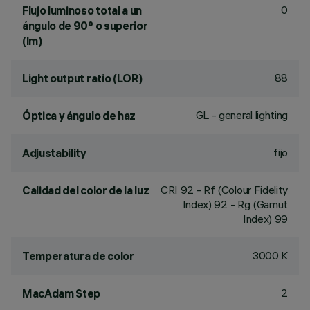
0
Flujo luminoso total a un
ángulo de 90° o superior
(lm)
88
Light output ratio (LOR)
GL - general lighting
Óptica y ángulo de haz
fijo
Adjustability
CRI
92
- Rf (Colour Fidelity
Calidad del color de la luz
Index) 92 - Rg (Gamut
Index) 99
3000 K
Temperatura de color
2
MacAdam Step