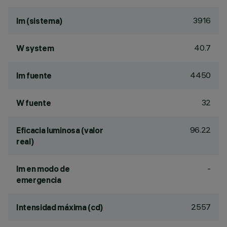
3916
lm (sistema)
40.7
W system
4450
lm fuente
32
W fuente
96.22
Eficacia luminosa (valor
real)
-
lm en modo de
emergencia
2557
Intensidad máxima (cd)