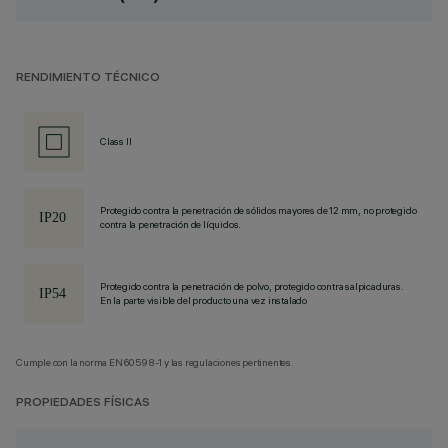
RENDIMIENTO TÉCNICO
Class II
Protegido contra la penetración de sólidos mayores de 12 mm, no protegido
contra la penetración de líquidos.
Protegido contra la penetración de polvo, protegido contra salpicaduras.
En la parte visible del producto una vez instalado
Cumple con la norma EN60598-1 y las regulaciones pertinentes.
PROPIEDADES FÍSICAS