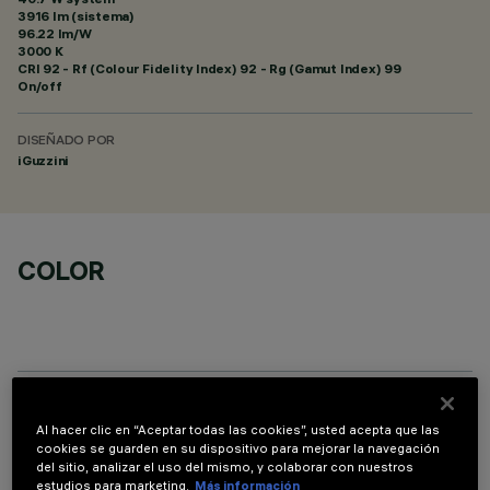
3916 lm (sistema)
96.22 lm/W
3000 K
CRI
92
- Rf (Colour Fidelity Index) 92 - Rg (Gamut Index) 99
On/off
DISEÑADO POR
iGuzzini
COLOR
DATOS TÉCNICOS
Al hacer clic en “Aceptar todas las cookies”, usted acepta que las
cookies se guarden en su dispositivo para mejorar la navegación
ÚLTIMA ACTUALIZACIÓN: 05/08/2026
del sitio, analizar el uso del mismo, y colaborar con nuestros
estudios para marketing.
Más información