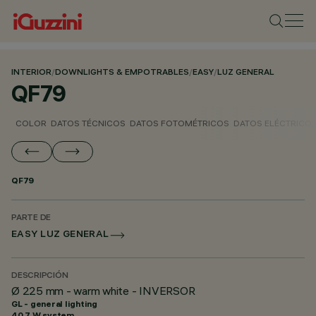
INTERIOR
/
DOWNLIGHTS & EMPOTRABLES
/
EASY
/
LUZ GENERAL
QF79
COLOR
DATOS TÉCNICOS
DATOS FOTOMÉTRICOS
DATOS ELÉCTRICO
QF79
PARTE DE
EASY LUZ GENERAL
DESCRIPCIÓN
Ø 225 mm - warm white - INVERSOR
GL - general lighting
40.7 W system