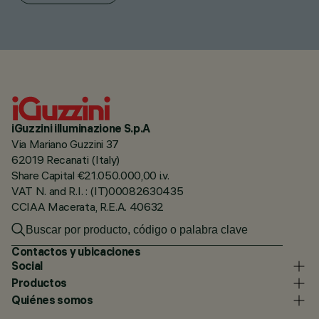
iGuzzini illuminazione S.p.A
Via Mariano Guzzini 37
62019 Recanati (Italy)
Share Capital €21.050.000,00 i.v.
VAT N. and R.I. : (IT)00082630435
CCIAA Macerata, R.E.A. 40632
Contactos y ubicaciones
Social
Productos
Quiénes somos