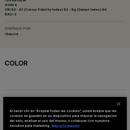
134.85 lm/W
4000 K
CRI
82
- Rf (Colour Fidelity Index) 83 - Rg (Gamut Index) 94
DALI-2
DISEÑADO POR
iGuzzini
COLOR
COMPONENTES OPCIONALES
Al hacer clic en “Aceptar todas las cookies”, usted acepta que las
cookies se guarden en su dispositivo para mejorar la navegación
del sitio, analizar el uso del mismo, y colaborar con nuestros
estudios para marketing.
Más información