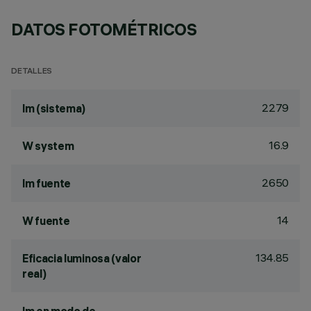
DATOS FOTOMÉTRICOS
DETALLES
2279
lm (sistema)
16.9
W system
2650
lm fuente
14
W fuente
134.85
Eficacia luminosa (valor
real)
-