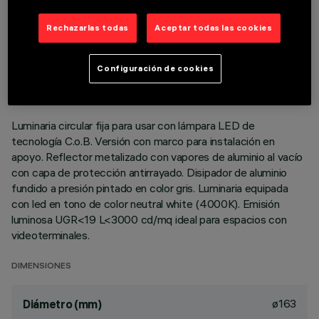
Rechazarlas todas
Aceptar todas las cookies
DATOS TÉCNICOS
ÚLTIMA ACTUALIZACIÓN: 06/08/2026
Configuración de cookies
DESCRIPCIÓN
Luminaria circular fija para usar con lámpara LED de
tecnología C.o.B. Versión con marco para instalación en
apoyo. Reflector metalizado con vapores de aluminio al vacío
con capa de protección antirrayado. Disipador de aluminio
fundido a presión pintado en color gris. Luminaria equipada
con led en tono de color neutral white (4000K). Emisión
luminosa UGR<19 L<3000 cd/mq ideal para espacios con
videoterminales.
DIMENSIONES
ø163
Diámetro (mm)