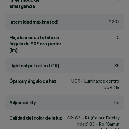
lm en modo de
emergencia
3207
Intensidad máxima (cd)
0
Flujo luminoso total a un
ángulo de 90° o superior
(lm)
86
Light output ratio (LOR)
UGR - Luminance control
Óptica y ángulo de haz
UGR<19
fijo
Adjustability
CRI
82
- Rf (Colour Fidelity
Calidad del color de la luz
Index) 83 - Rg (Gamut