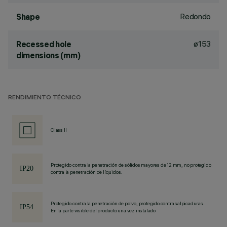
Redondo
Shape
ø153
Recessed hole
dimensions (mm)
RENDIMIENTO TÉCNICO
Class II
Protegido contra la penetración de sólidos mayores de 12 mm, no protegido
contra la penetración de líquidos.
Protegido contra la penetración de polvo, protegido contra salpicaduras.
En la parte visible del producto una vez instalado