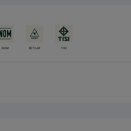
NOM
RETILAP
TISI