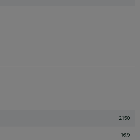
2150
16.9