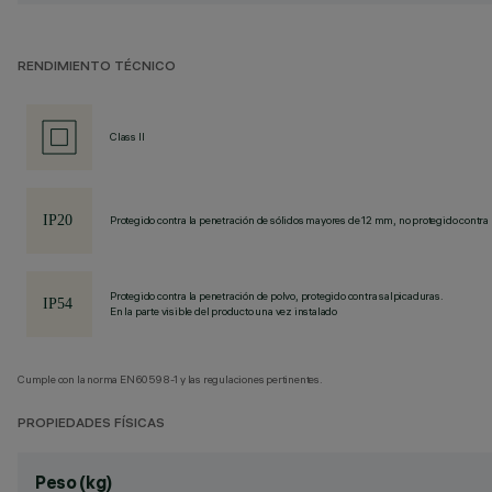
RENDIMIENTO TÉCNICO
Class II
Protegido contra la penetración de sólidos mayores de 12 mm, no protegido contra 
Protegido contra la penetración de polvo, protegido contra salpicaduras.
En la parte visible del producto una vez instalado
Cumple con la norma EN60598-1 y las regulaciones pertinentes.
PROPIEDADES FÍSICAS
Peso (kg)