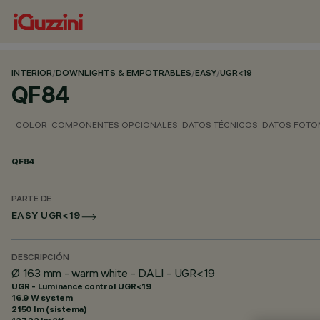
INTERIOR
/
DOWNLIGHTS & EMPOTRABLES
/
EASY
/
UGR<19
QF84
COLOR
COMPONENTES OPCIONALES
DATOS TÉCNICOS
DATOS FOTO
QF84
PARTE DE
EASY UGR<19
DESCRIPCIÓN
Ø 163 mm - warm white - DALI - UGR<19
UGR - Luminance control UGR<19
16.9 W system
2150 lm (sistema)