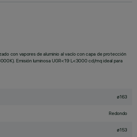
lizado con vapores de aluminio al vacío con capa de protección
te (3000K). Emisión luminosa UGR<19 L<3000 cd/mq ideal para
ø163
Redondo
ø153