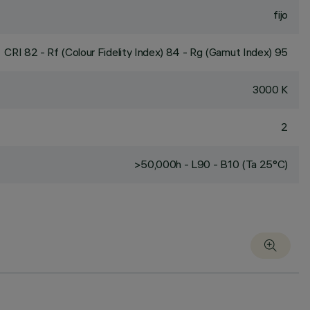
fijo
CRI
82
- Rf (Colour Fidelity Index) 84 - Rg (Gamut Index) 95
3000 K
2
>50,000h - L90 - B10 (Ta 25°C)