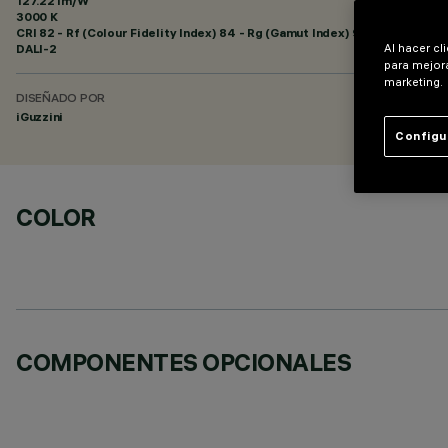
127.22 lm/W
3000 K
CRI
82
- Rf (Colour Fidelity Index) 84 - Rg (Gamut Index) 95
DALI-2
Al hacer cl
para mejora
marketing.
DISEÑADO POR
iGuzzini
Configu
COLOR
COMPONENTES OPCIONALES