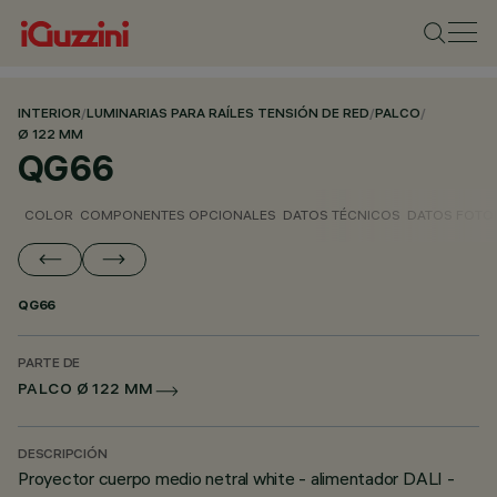
INTERIOR
/
LUMINARIAS PARA RAÍLES TENSIÓN DE RED
/
PALCO
/
Ø 122 MM
QG66
COLOR
COMPONENTES OPCIONALES
DATOS TÉCNICOS
DATOS FOTO
QG66
PARTE DE
PALCO Ø 122 MM
DESCRIPCIÓN
Proyector cuerpo medio netral white - alimentador DALI -