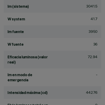
3041.5
lm (sistema)
41.7
W system
3950
lm fuente
36
W fuente
72.94
Eficacia luminosa (valor
real)
-
lm en modo de
emergencia
44276
Intensidad máxima (cd)