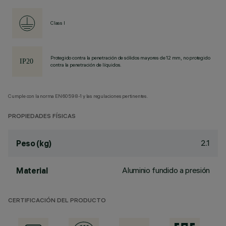
Class I
Protegido contra la penetración de sólidos mayores de 12 mm, no protegido
contra la penetración de líquidos.
Cumple con la norma EN60598-1 y las regulaciones pertinentes.
PROPIEDADES FÍSICAS
2.1
Peso (kg)
Aluminio fundido a presión
Material
CERTIFICACIÓN DEL PRODUCTO