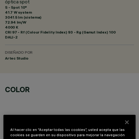
óptica spot
S - Spot 10°
41.7 W system
3041.5 lm (sistema)
72.94 lm/W
4000 K
CRI
97
- Rf (Colour Fidelity Index) 93 - Rg (Gamut Index) 100
DALI-2
DISEÑADO POR
Artec Studio
COLOR
Al hacer clic en “Aceptar todas las cookies”, usted acepta que las
COMPONENTES OPCIONALES
cookies se guarden en su dispositivo para mejorar la navegación