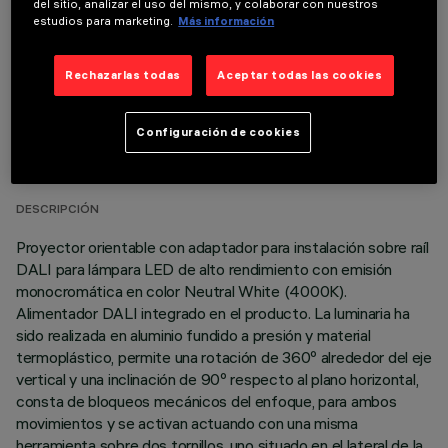
del sitio, analizar el uso del mismo, y colaborar con nuestros
estudios para marketing.
Más información
Rechazarlas todas
Aceptar todas las cookies
DATOS TÉCNICOS
Configuración de cookies
ÚLTIMA ACTUALIZACIÓN: 06/08/2026
DESCRIPCIÓN
Proyector orientable con adaptador para instalación sobre raíl
DALI para lámpara LED de alto rendimiento con emisión
monocromática en color Neutral White (4000K).
Alimentador DALI integrado en el producto. La luminaria ha
sido realizada en aluminio fundido a presión y material
termoplástico, permite una rotación de 360º alrededor del eje
vertical y una inclinación de 90º respecto al plano horizontal,
consta de bloqueos mecánicos del enfoque, para ambos
movimientos y se activan actuando con una misma
herramienta sobre dos tornillos, uno situado en el lateral de la