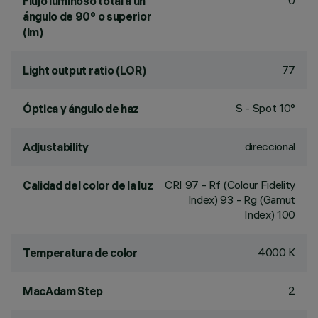
0
Flujo luminoso total a un
ángulo de 90° o superior
(lm)
77
Light output ratio (LOR)
S - Spot 10°
Óptica y ángulo de haz
direccional
Adjustability
CRI
97
- Rf (Colour Fidelity
Calidad del color de la luz
Index) 93 - Rg (Gamut
Index) 100
4000 K
Temperatura de color
2
MacAdam Step