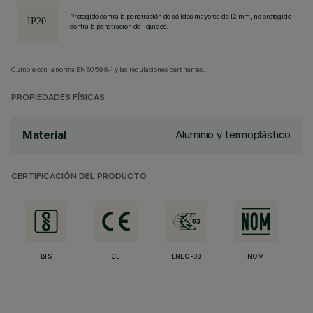
Protegido contra la penetración de sólidos mayores de 12 mm, no protegido
contra la penetración de líquidos.
Cumple con la norma EN60598-1 y las regulaciones pertinentes.
PROPIEDADES FÍSICAS
Aluminio y termoplástico
Material
CERTIFICACIÓN DEL PRODUCTO
BIS
CE
ENEC-03
NOM