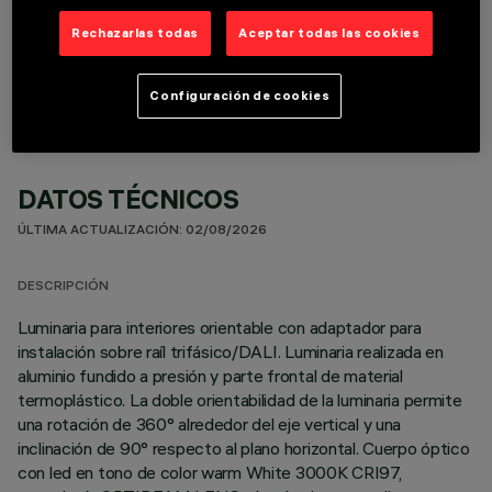
COMPONENTES OPCIONALES
Rechazarlas todas
Aceptar todas las cookies
Configuración de cookies
DATOS TÉCNICOS
ÚLTIMA ACTUALIZACIÓN: 02/08/2026
DESCRIPCIÓN
Luminaria para interiores orientable con adaptador para
instalación sobre raíl trifásico/DALI. Luminaria realizada en
aluminio fundido a presión y parte frontal de material
termoplástico. La doble orientabilidad de la luminaria permite
una rotación de 360° alrededor del eje vertical y una
inclinación de 90° respecto al plano horizontal. Cuerpo óptico
con led en tono de color warm White 3000K CRI97,