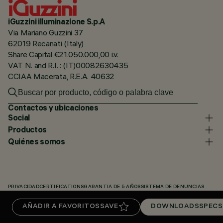
iGuzzini illuminazione S.p.A
Via Mariano Guzzini 37
62019 Recanati (Italy)
Share Capital €21.050.000,00 i.v.
VAT N. and R.I. : (IT)00082630435
CCIAA Macerata, R.E.A. 40632
Contactos y ubicaciones
Social
Productos
Quiénes somos
PRIVACIDAD
CERTIFICATIONS
GARANTÍA DE 5 AÑOS
SISTEMA DE DENUNCIAS
POLÍTICA DE COOKIES
ACCESSIBILITY STATEMENT
NUESTROS CÓDIGOS
AÑADIR A FAVORITOS
SAVE
DOWNLOADS
SPECS
KNOWLEDGE BASE (LOGIN REQUIRED)
DOWNLOADS