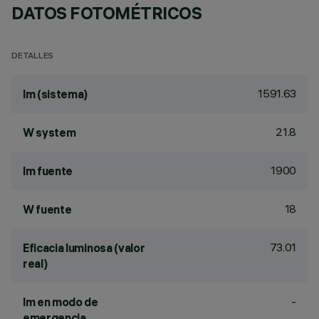
DATOS FOTOMÉTRICOS
DETALLES
1591.63
lm (sistema)
21.8
W system
1900
lm fuente
18
W fuente
73.01
Eficacia luminosa (valor
real)
-
lm en modo de
emergencia