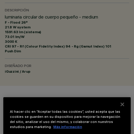
DESCRIPCIÓN
luminaria circular de cuerpo pequeño - medium
F - Flood 26°
21.8 W system
1591.63 lm (sistema)
73.01 lm/W
3000 K
CRI
97
- Rf (Colour Fidelity Index) 94 - Rg (Gamut Index) 101
Push Dim
DISEÑADO POR
iGuzzini / Arup
COLOR
Al hacer clic en “Aceptar todas las cookies”, usted acepta que las
cookies se guarden en su dispositivo para mejorar la navegación
del sitio, analizar el uso del mismo, y colaborar con nuestros
estudios para marketing.
Más información