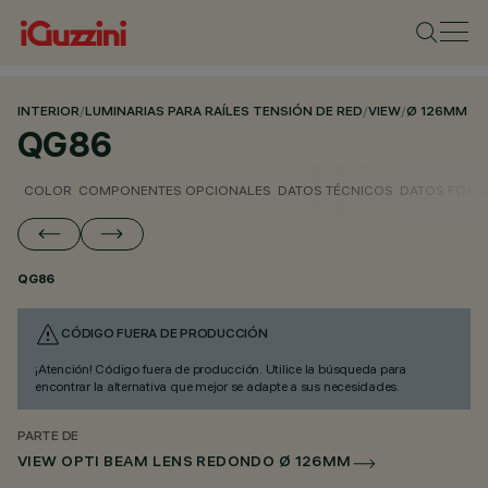
INTERIOR
/
LUMINARIAS PARA RAÍLES TENSIÓN DE RED
/
VIEW
/
Ø 126MM
QG86
COLOR
COMPONENTES OPCIONALES
DATOS TÉCNICOS
DATOS FOTO
QG86
CÓDIGO FUERA DE PRODUCCIÓN
¡Atención! Código fuera de producción. Utilice la búsqueda para
encontrar la alternativa que mejor se adapte a sus necesidades.
PARTE DE
VIEW OPTI BEAM LENS REDONDO Ø 126MM