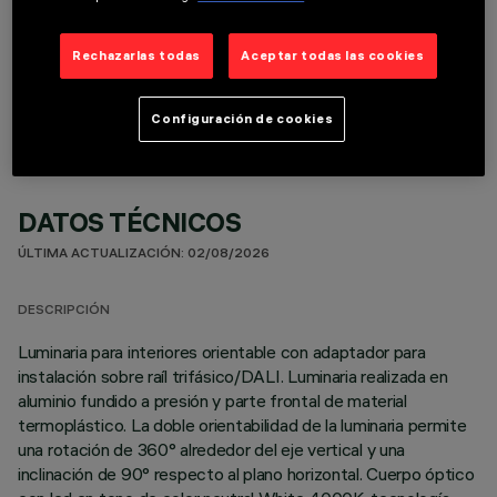
COMPONENTES OPCIONALES
Rechazarlas todas
Aceptar todas las cookies
Configuración de cookies
DATOS TÉCNICOS
ÚLTIMA ACTUALIZACIÓN: 02/08/2026
DESCRIPCIÓN
Luminaria para interiores orientable con adaptador para
instalación sobre raíl trifásico/DALI. Luminaria realizada en
aluminio fundido a presión y parte frontal de material
termoplástico. La doble orientabilidad de la luminaria permite
una rotación de 360° alrededor del eje vertical y una
inclinación de 90° respecto al plano horizontal. Cuerpo óptico