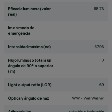
68.78
Eficacia luminosa (valor
real)
-
lm en modo de
emergencia
3798
Intensidad máxima (cd)
0
Flujo luminoso total a un
ángulo de 90° o superior
(lm)
69
Light output ratio (LOR)
WW - Wall Washer
Óptica y ángulo de haz
rotación e inclinación
Adjustability