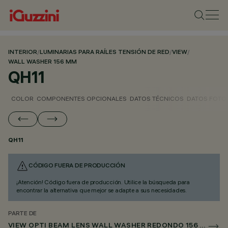
INTERIOR
/
LUMINARIAS PARA RAÍLES TENSIÓN DE RED
/
VIEW
/
WALL WASHER 156 MM
QH11
COLOR
COMPONENTES OPCIONALES
DATOS TÉCNICOS
DATOS FOTO
QH11
CÓDIGO FUERA DE PRODUCCIÓN
¡Atención! Código fuera de producción. Utilice la búsqueda para
encontrar la alternativa que mejor se adapte a sus necesidades.
PARTE DE
VIEW OPTI BEAM LENS WALL WASHER REDONDO 156 MM