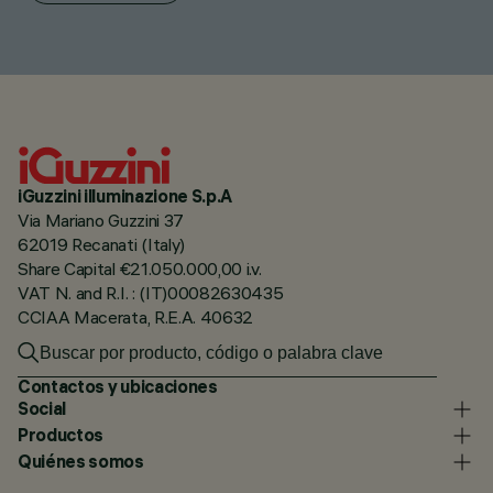
iGuzzini illuminazione S.p.A
Via Mariano Guzzini 37
62019 Recanati (Italy)
Share Capital €21.050.000,00 i.v.
VAT N. and R.I. : (IT)00082630435
CCIAA Macerata, R.E.A. 40632
Contactos y ubicaciones
Social
Productos
Quiénes somos