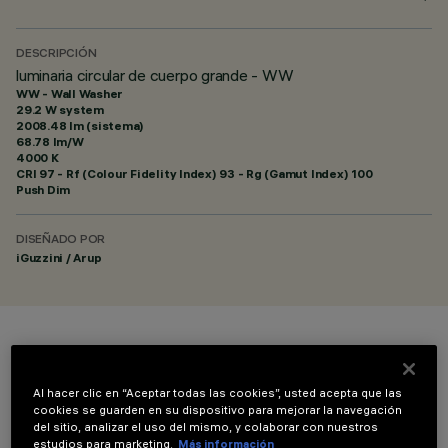
DESCRIPCIÓN
luminaria circular de cuerpo grande - WW
WW - Wall Washer
29.2 W system
2008.48 lm (sistema)
68.78 lm/W
4000 K
CRI
97
- Rf (Colour Fidelity Index) 93 - Rg (Gamut Index) 100
Push Dim
DISEÑADO POR
iGuzzini / Arup
COLOR
Al hacer clic en “Aceptar todas las cookies”, usted acepta que las
cookies se guarden en su dispositivo para mejorar la navegación
del sitio, analizar el uso del mismo, y colaborar con nuestros
estudios para marketing.
Más información