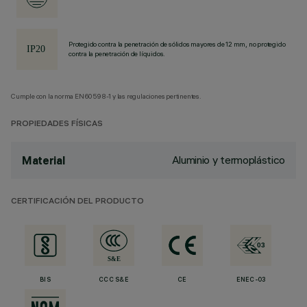
Protegido contra la penetración de sólidos mayores de 12 mm, no protegido
contra la penetración de líquidos.
Cumple con la norma EN60598-1 y las regulaciones pertinentes.
PROPIEDADES FÍSICAS
Aluminio y termoplástico
Material
CERTIFICACIÓN DEL PRODUCTO
BIS
CCC S&E
CE
ENEC-03