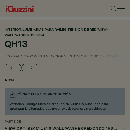
INTERIOR
/
LUMINARIAS PARA RAÍLES TENSIÓN DE RED
/
VIEW
/
WALL WASHER 156 MM
QH13
COLOR
COMPONENTES OPCIONALES
DATOS TÉCNICOS
DATOS FOTO
QH13
CÓDIGO FUERA DE PRODUCCIÓN
¡Atención! Código fuera de producción. Utilice la búsqueda para
encontrar la alternativa que mejor se adapte a sus necesidades.
PARTE DE
VIEW OPTI BEAM LENS WALL WASHER REDONDO 156 MM