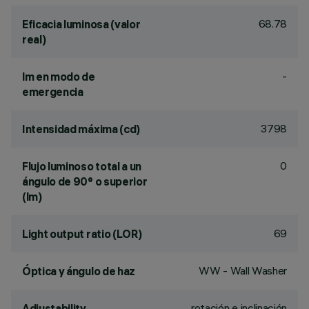
68.78
Eficacia luminosa (valor
real)
-
lm en modo de
emergencia
3798
Intensidad máxima (cd)
0
Flujo luminoso total a un
ángulo de 90° o superior
(lm)
69
Light output ratio (LOR)
WW - Wall Washer
Óptica y ángulo de haz
rotación e inclinación
Adjustability