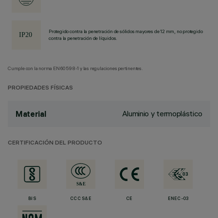
Protegido contra la penetración de sólidos mayores de 12 mm, no protegido
contra la penetración de líquidos.
Cumple con la norma EN60598-1 y las regulaciones pertinentes.
PROPIEDADES FÍSICAS
Aluminio y termoplástico
Material
CERTIFICACIÓN DEL PRODUCTO
BIS
CCC S&E
CE
ENEC-03