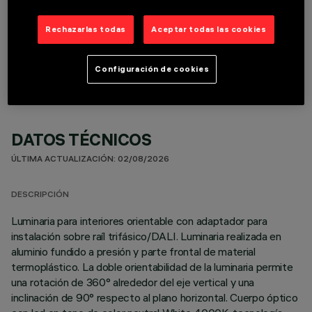
Rechazarlas todas
Aceptar todas las cookies
COMPONENTES OPCIONALES
Configuración de cookies
DATOS TÉCNICOS
ÚLTIMA ACTUALIZACIÓN: 02/08/2026
DESCRIPCIÓN
Luminaria para interiores orientable con adaptador para
instalación sobre raíl trifásico/DALI. Luminaria realizada en
aluminio fundido a presión y parte frontal de material
termoplástico. La doble orientabilidad de la luminaria permite
una rotación de 360° alrededor del eje vertical y una
inclinación de 90° respecto al plano horizontal. Cuerpo óptico