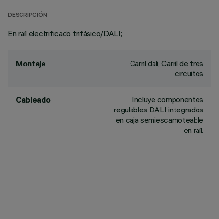
DESCRIPCIÓN
En raíl electrificado trifásico/DALI;
Carril dali, Carril de tres
Montaje
circuitos
Incluye componentes
Cableado
regulables DALI integrados
en caja semiescamoteable
en raíl.