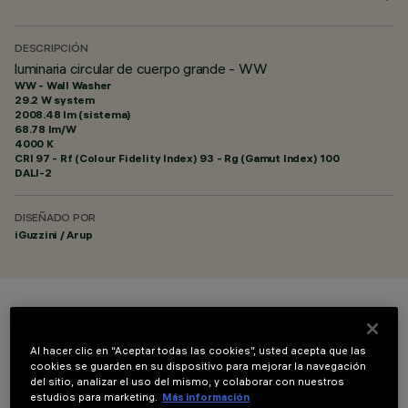
DESCRIPCIÓN
luminaria circular de cuerpo grande - WW
WW - Wall Washer
29.2 W system
2008.48 lm (sistema)
68.78 lm/W
4000 K
CRI
97
- Rf (Colour Fidelity Index) 93 - Rg (Gamut Index) 100
DALI-2
DISEÑADO POR
iGuzzini / Arup
COLOR
Al hacer clic en “Aceptar todas las cookies”, usted acepta que las
cookies se guarden en su dispositivo para mejorar la navegación
del sitio, analizar el uso del mismo, y colaborar con nuestros
estudios para marketing.
Más información