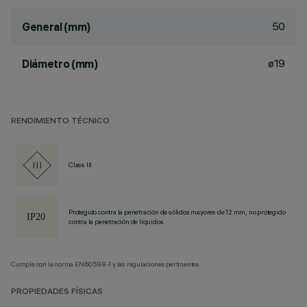
50
General (mm)
ø19
Diámetro (mm)
RENDIMIENTO TÉCNICO
Class III
Protegido contra la penetración de sólidos mayores de 12 mm, no protegido
contra la penetración de líquidos.
Cumple con la norma EN60598-1 y las regulaciones pertinentes.
PROPIEDADES FÍSICAS