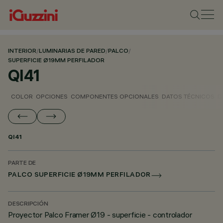
INTERIOR
/
LUMINARIAS DE PARED
/
PALCO
/
SUPERFICIE Ø19MM PERFILADOR
QI41
COLOR
OPCIONES
COMPONENTES OPCIONALES
DATOS TÉCNICOS
D
QI41
PARTE DE
PALCO SUPERFICIE Ø19MM PERFILADOR
DESCRIPCIÓN
Proyector Palco Framer Ø19 - superficie - controlador