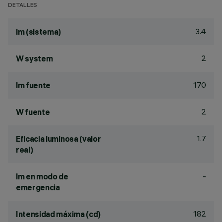
DETALLES
3.4
lm (sistema)
2
W system
170
lm fuente
2
W fuente
1.7
Eficacia luminosa (valor
real)
-
lm en modo de
emergencia
182
Intensidad máxima (cd)