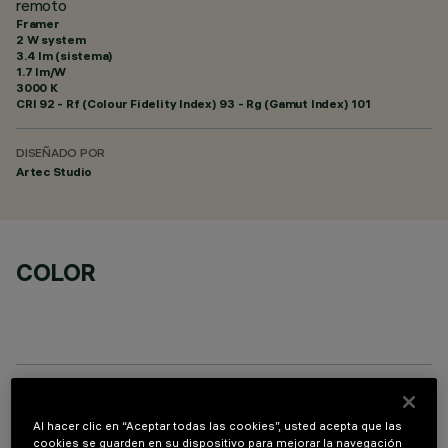
remoto
Framer
2 W system
3.4 lm (sistema)
1.7 lm/W
3000 K
CRI
92
- Rf (Colour Fidelity Index) 93 - Rg (Gamut Index) 101
DISEÑADO POR
Artec Studio
COLOR
GOBO SIZE AND FOCUS
Al hacer clic en “Aceptar todas las cookies”, usted acepta que las
cookies se guarden en su dispositivo para mejorar la navegación