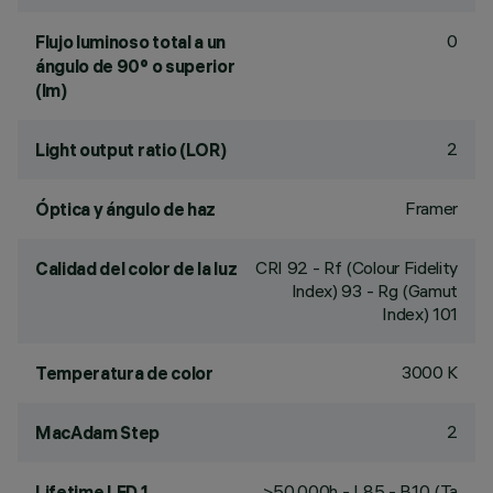
0
Flujo luminoso total a un
ángulo de 90° o superior
(lm)
2
Light output ratio (LOR)
Framer
Óptica y ángulo de haz
CRI
92
- Rf (Colour Fidelity
Calidad del color de la luz
Index) 93 - Rg (Gamut
Index) 101
3000 K
Temperatura de color
2
MacAdam Step
>50,000h - L85 - B10 (Ta
Lifetime LED 1