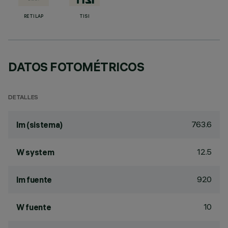
RETILAP
TISI
DATOS FOTOMÉTRICOS
DETALLES
763.6
lm (sistema)
12.5
W system
920
lm fuente
10
W fuente