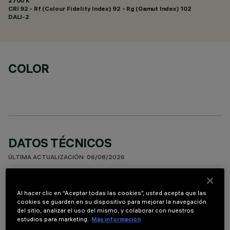
2700 K
CRI
92
- Rf (Colour Fidelity Index) 92 - Rg (Gamut Index) 102
DALI-2
COLOR
DATOS TÉCNICOS
ÚLTIMA ACTUALIZACIÓN: 06/08/2026
DESCRIPCIÓN
Al hacer clic en “Aceptar todas las cookies”, usted acepta que las
Luminaria para instalación en techo de 5 elementos ópticos
cookies se guarden en su dispositivo para mejorar la navegación
del sitio, analizar el uso del mismo, y colaborar con nuestros
para lámparas LED - ópticas fijas con reflectores Opti-Beam
estudios para marketing.
Más información
de alta definición en material termoplástico metalizado. Pese