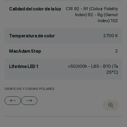
CRI
92
- Rf (Colour Fidelity
Calidad del color de la luz
Index) 92 - Rg (Gamut
Index) 102
2700 K
Temperatura de color
2
MacAdam Step
>50,000h - L85 - B10 (Ta
Lifetime LED 1
25°C)
GRÁFICOS Y CURVAS POLARES