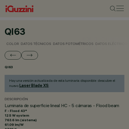
QI63
COLOR
DATOS TÉCNICOS
DATOS FOTOMÉTRICOS
DATOS ELÉCTRICO
QI63
Hay una versión actualizada de esta luminaria disponible: descubre el
Laser Blade XS
nuevo
.
DESCRIPCIÓN
Luminaria de superficie lineal HC - 5 cámaras - Flood beam
F - Flood 43°
12.5 W system
763.6 lm (sistema)
61.09 lm/W