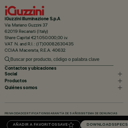
iGuzzini illuminazione S.p.A
Via Mariano Guzzini 37
62019 Recanati (Italy)
Share Capital €21.050.000,00 i.v.
VAT N. and R.I. : (IT)00082630435
CCIAA Macerata, R.E.A. 40632
Contactos y ubicaciones
Social
Productos
Quiénes somos
PRIVACIDAD
CERTIFICATIONS
GARANTÍA DE 5 AÑOS
SISTEMA DE DENUNCIAS
POLÍTICA DE COOKIES
ACCESSIBILITY STATEMENT
NUESTROS CÓDIGOS
AÑADIR A FAVORITOS
SAVE
DOWNLOADS
SPECS
KNOWLEDGE BASE (LOGIN REQUIRED)
DOWNLOADS