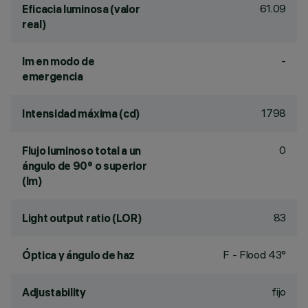
61.09
Eficacia luminosa (valor
real)
-
lm en modo de
emergencia
1798
Intensidad máxima (cd)
0
Flujo luminoso total a un
ángulo de 90° o superior
(lm)
83
Light output ratio (LOR)
F - Flood 43°
Óptica y ángulo de haz
fijo
Adjustability