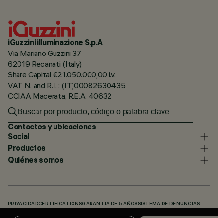
iGuzzini illuminazione S.p.A
Via Mariano Guzzini 37
62019 Recanati (Italy)
Share Capital €21.050.000,00 i.v.
VAT N. and R.I. : (IT)00082630435
CCIAA Macerata, R.E.A. 40632
Contactos y ubicaciones
Social
Productos
Quiénes somos
PRIVACIDAD
CERTIFICATIONS
GARANTÍA DE 5 AÑOS
SISTEMA DE DENUNCIAS
POLÍTICA DE COOKIES
ACCESSIBILITY STATEMENT
NUESTROS CÓDIGOS