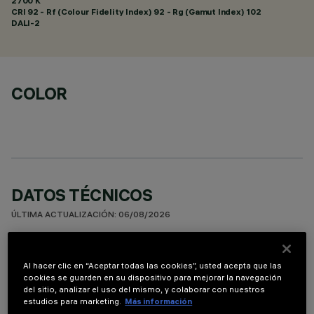
2700 K
CRI
92
- Rf (Colour Fidelity Index) 92 - Rg (Gamut Index) 102
DALI-2
COLOR
DATOS TÉCNICOS
ÚLTIMA ACTUALIZACIÓN: 06/08/2026
DESCRIPCIÓN
Al hacer clic en “Aceptar todas las cookies”, usted acepta que las
Luminaria para instalación en techo de 15 elementos ópticos
cookies se guarden en su dispositivo para mejorar la navegación
del sitio, analizar el uso del mismo, y colaborar con nuestros
para lámparas LED - ópticas fijas con reflectores Opti-Beam
estudios para marketing.
Más información
de alta definición en material termoplástico metalizado. Pese