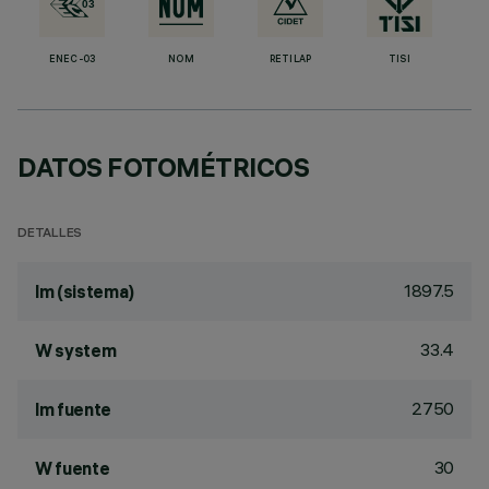
ENEC-03
NOM
RETILAP
TISI
DATOS FOTOMÉTRICOS
DETALLES
1897.5
lm (sistema)
33.4
W system
2750
lm fuente
30
W fuente