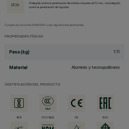
Protegido contra la penetración de sólidos mayores de 12 mm, no protegido
contra la penetración de líquidos.
Cumple con la norma EN60598-1 y las regulaciones pertinentes.
PROPIEDADES FÍSICAS
1.11
Peso (kg)
Aluminio y tecnopolímero
Material
CERTIFICACIÓN DEL PRODUCTO
BIS
CCC S&E
CE
EAC