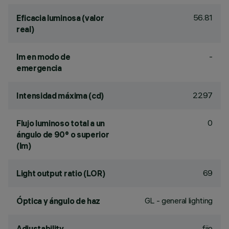
56.81
Eficacia luminosa (valor
real)
-
lm en modo de
emergencia
2297
Intensidad máxima (cd)
0
Flujo luminoso total a un
ángulo de 90° o superior
(lm)
69
Light output ratio (LOR)
GL - general lighting
Óptica y ángulo de haz
fijo
Adjustability