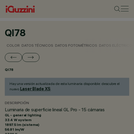
QI78
COLOR
DATOS TÉCNICOS
DATOS FOTOMÉTRICOS
DATOS ELÉCTRICO
QI78
Hay una versión actualizada de esta luminaria disponible: descubre el
Laser Blade XS
nuevo
.
DESCRIPCIÓN
Luminaria de superficie lineal GL Pro - 15 cámaras
GL - general lighting
33.4 W system
1897.5 lm (sistema)
56.81 lm/W