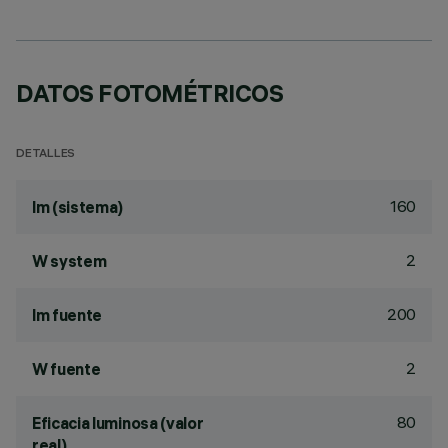
DATOS FOTOMÉTRICOS
DETALLES
160
lm (sistema)
2
W system
200
lm fuente
2
W fuente
80
Eficacia luminosa (valor
real)