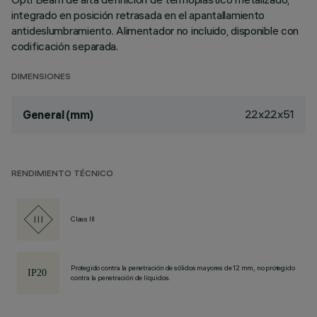
integrado en posición retrasada en el apantallamiento
antideslumbramiento. Alimentador no incluido, disponible con
codificación separada.
DIMENSIONES
22x22x51
General (mm)
RENDIMIENTO TÉCNICO
Class III
Protegido contra la penetración de sólidos mayores de 12 mm, no protegido
contra la penetración de líquidos.