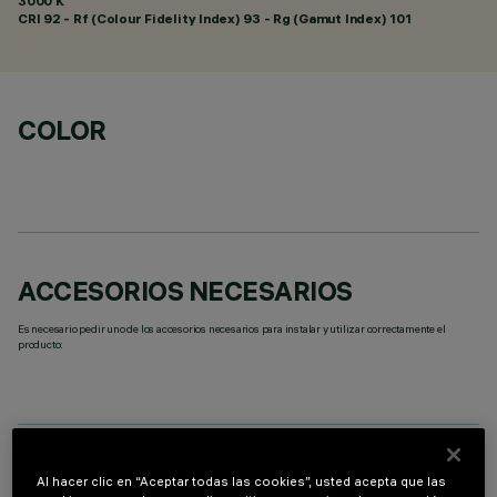
3000 K
CRI
92
- Rf (Colour Fidelity Index) 93 - Rg (Gamut Index) 101
COLOR
ACCESORIOS NECESARIOS
Es necesario pedir uno de los accesorios necesarios para instalar y utilizar correctamente el
producto:
COMPONENTES OPCIONALES
Al hacer clic en “Aceptar todas las cookies”, usted acepta que las