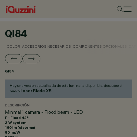
QI84
COLOR
ACCESORIOS NECESARIOS
COMPONENTES OPCIONALES
DAT
QI84
Hay una versión actualizada de esta luminaria disponible: descubre el
Laser Blade XS
nuevo
.
DESCRIPCIÓN
Minimal 1 cámara - Flood beam - LED
F - Flood 42°
2 W system
160 lm (sistema)
80 lm/W