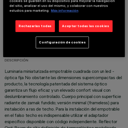
cookies se guarden en su dispositivo para mejorar la navegación
del sitio, analizar el uso del mismo, y colaborar con nuestros
estudios para marketing.
Más información
Rechazarlas todas
Aceptar todas las cookies
DATOS TÉCNICOS
Configuración de cookies
ÚLTIMA ACTUALIZACIÓN: 05/08/2026
DESCRIPCIÓN
Luminaria miniaturizada empotrable cuadrada con un led -
óptica fija No obstante las dimensiones supercompactas del
producto, la tecnología patentada del sistema óptico
garantiza un flujo eficaz y un elevado confort visual con
deslumbramiento controlado. Cuerpo principal con superficie
radiante de zamak fundido; versión minimal (frameless) para
instalación a ras de techo. Para la instalación del empotrable
en el falso techo es indispensable utilizar el adaptador
específico disponible con código independiente. Reflector
Opti Beam de alta definición de termoplástico metalizado,