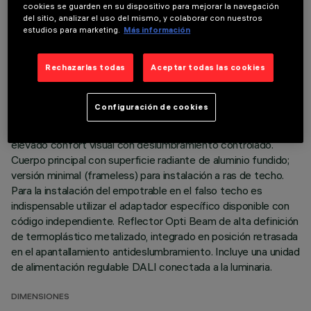
DATOS TÉCNICOS
cookies se guarden en su dispositivo para mejorar la navegación
del sitio, analizar el uso del mismo, y colaborar con nuestros
ÚLTIMA ACTUALIZACIÓN: 06/08/2026
estudios para marketing.
Más información
DESCRIPCIÓN
Rechazarlas todas
Aceptar todas las cookies
Luminaria miniaturizada empotrable lineal con 5 elementos
ópticos para lámparas led - óptica fija No obstante las
Configuración de cookies
dimensiones supercompactas del producto, la tecnología
patentada del sistema óptico garantiza un flujo eficaz y un
elevado confort visual con deslumbramiento controlado.
Cuerpo principal con superficie radiante de aluminio fundido;
versión minimal (frameless) para instalación a ras de techo.
Para la instalación del empotrable en el falso techo es
indispensable utilizar el adaptador específico disponible con
código independiente. Reflector Opti Beam de alta definición
de termoplástico metalizado, integrado en posición retrasada
en el apantallamiento antideslumbramiento. Incluye una unidad
de alimentación regulable DALI conectada a la luminaria.
DIMENSIONES