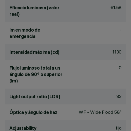
61.58
Eficacia luminosa (valor
real)
-
lm en modo de
emergencia
1130
Intensidad máxima (cd)
0
Flujo luminoso total a un
ángulo de 90° o superior
(lm)
83
Light output ratio (LOR)
WF - Wide Flood 58°
Óptica y ángulo de haz
fijo
Adjustability