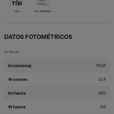
TISI
CCC PENDING
DATOS FOTOMÉTRICOS
DETALLES
763.6
lm (sistema)
12.4
W system
920
lm fuente
9.9
W fuente