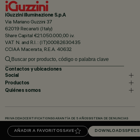
iGuzzini illuminazione S.p.A
Via Mariano Guzzini 37
62019 Recanati (Italy)
Share Capital €21.050.000,00 i.v.
VAT N. and R.I. : (IT)00082630435
CCIAA Macerata, R.E.A. 40632
Contactos y ubicaciones
Social
Productos
Quiénes somos
PRIVACIDAD
CERTIFICATIONS
GARANTÍA DE 5 AÑOS
SISTEMA DE DENUNCIAS
POLÍTICA DE COOKIES
ACCESSIBILITY STATEMENT
NUESTROS CÓDIGOS
AÑADIR A FAVORITOS
SAVE
DOWNLOADS
SPECS
KNOWLEDGE BASE (LOGIN REQUIRED)
DOWNLOADS