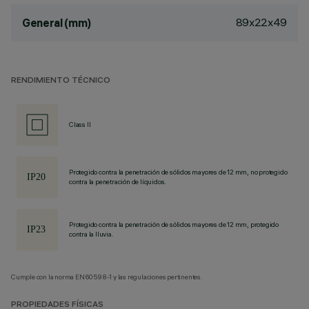
89x22x49
General (mm)
RENDIMIENTO TÉCNICO
Class II
Protegido contra la penetración de sólidos mayores de 12 mm, no protegido
contra la penetración de líquidos.
Protegido contra la penetración de sólidos mayores de 12 mm, protegido
contra la lluvia.
Cumple con la norma EN60598-1 y las regulaciones pertinentes.
PROPIEDADES FÍSICAS