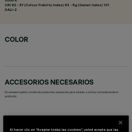
3000 K
CRI
92
- Rf (Colour Fidelity Index) 93 - Rg (Gamut Index) 101
DALI-2
COLOR
ACCESORIOS NECESARIOS
Es necesario pedir uno de los accesorios necesarios para instalar y utilizar correctamente el
producto:
Al hacer clic en “Aceptar todas las cookies”, usted acepta que las