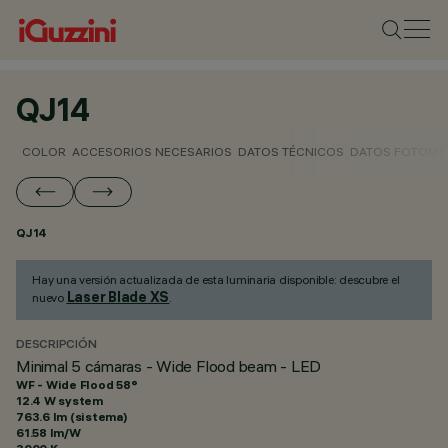
QJ14
COLOR
ACCESORIOS NECESARIOS
DATOS TÉCNICOS
DATOS FOTOMÉ
QJ14
Hay una versión actualizada de esta luminaria disponible: descubre el
Laser Blade XS
nuevo
.
DESCRIPCIÓN
Minimal 5 cámaras - Wide Flood beam - LED
WF - Wide Flood 58°
12.4 W system
763.6 lm (sistema)
61.58 lm/W