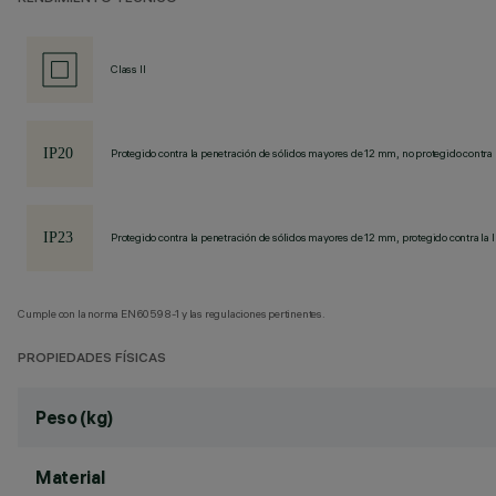
Class II
Protegido contra la penetración de sólidos mayores de 12 mm, no protegido contra 
Protegido contra la penetración de sólidos mayores de 12 mm, protegido contra la l
Cumple con la norma EN60598-1 y las regulaciones pertinentes.
PROPIEDADES FÍSICAS
Peso (kg)
Material