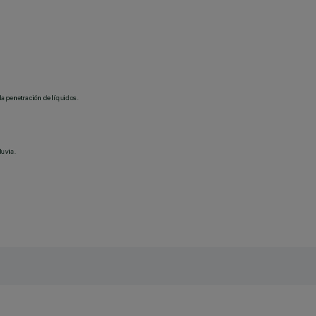
la penetración de líquidos.
luvia.