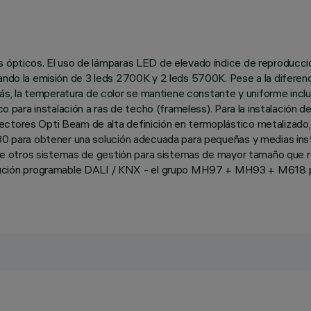
os ópticos. El uso de lámparas LED de elevado índice de reproducc
ando la emisión de 3 leds 2700K y 2 leds 5700K. Pese a la diferencia
, la temperatura de color se mantiene constante y uniforme inclu
co para instalación a ras de techo (frameless). Para la instalación de
ectores Opti Beam de alta definición en termoplástico metalizado, 
M630 para obtener una solución adecuada para pequeñas y medias in
ente otros sistemas de gestión para sistemas de mayor tamaño que r
ión programable DALI / KNX - el grupo MH97 + MH93 + M618 perm