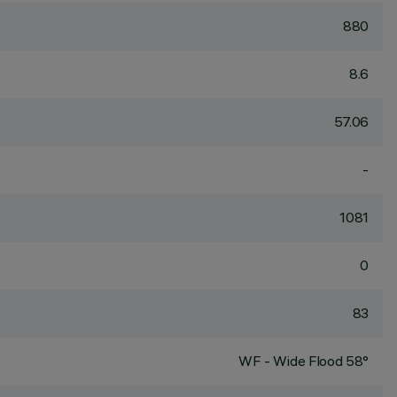
880
8.6
57.06
-
1081
0
83
WF - Wide Flood 58°