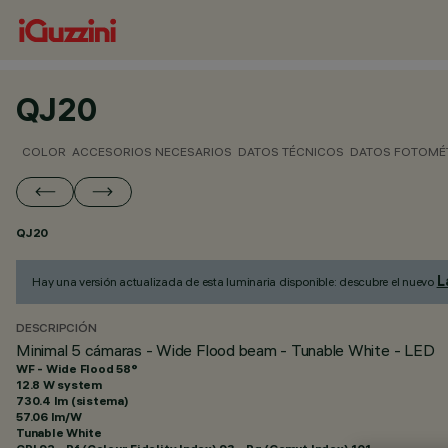
QJ20
COLOR
ACCESORIOS NECESARIOS
DATOS TÉCNICOS
DATOS FOTOMÉ
QJ20
L
Hay una versión actualizada de esta luminaria disponible: descubre el nuevo
DESCRIPCIÓN
Minimal 5 cámaras - Wide Flood beam - Tunable White - LED
WF - Wide Flood 58°
12.8 W system
730.4 lm (sistema)
57.06 lm/W
Tunable White