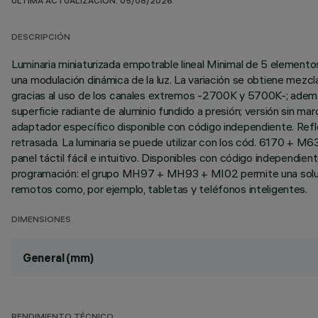
ÚLTIMA ACTUALIZACIÓN: 05/08/2026
DESCRIPCIÓN
Luminaria miniaturizada empotrable lineal Minimal de 5 element
una modulación dinámica de la luz. La variación se obtiene mezcl
gracias al uso de los canales extremos -2700K y 5700K-; además
superficie radiante de aluminio fundido a presión; versión sin mar
adaptador específico disponible con código independiente. Refl
retrasada. La luminaria se puede utilizar con los cód. 6170 + 
panel táctil fácil e intuitivo. Disponibles con código independi
programación: el grupo MH97 + MH93 + MI02 permite una soluc
remotos como, por ejemplo, tabletas y teléfonos inteligentes.
DIMENSIONES
General (mm)
RENDIMIENTO TÉCNICO