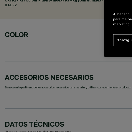
CRI
92
- Rf (Colour Fidelity Index) 93 - Rg (Gamut Index) 101
DALI-2
Al hacer cl
para mejora
marketing.
COLOR
Configu
ACCESORIOS NECESARIOS
Es necesario pedir uno de los accesorios necesarios para instalar y utilizar correctamente el producto:
DATOS TÉCNICOS