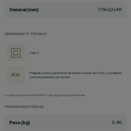
179x22x49
General (mm)
RENDIMIENTO TÉCNICO
Class II
Protegido contra la penetración de sólidos mayores de 12 mm, no protegido
contra la penetración de líquidos.
Cumple con la norma EN60598-1 y las regulaciones pertinentes.
PROPIEDADES FÍSICAS
0.46
Peso (kg)