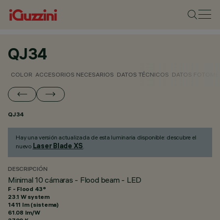
QJ34
COLOR
ACCESORIOS NECESARIOS
DATOS TÉCNICOS
DATOS FOTOMÉ
QJ34
Hay una versión actualizada de esta luminaria disponible: descubre el
Laser Blade XS
nuevo
.
DESCRIPCIÓN
Minimal 10 cámaras - Flood beam - LED
F - Flood 43°
23.1 W system
1411 lm (sistema)
61.08 lm/W