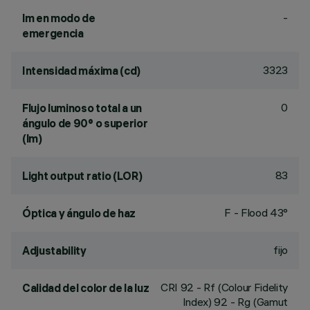
-
lm en modo de
emergencia
3323
Intensidad máxima (cd)
0
Flujo luminoso total a un
ángulo de 90° o superior
(lm)
83
Light output ratio (LOR)
F - Flood 43°
Óptica y ángulo de haz
fijo
Adjustability
CRI
92
- Rf (Colour Fidelity
Calidad del color de la luz
Index) 92 - Rg (Gamut