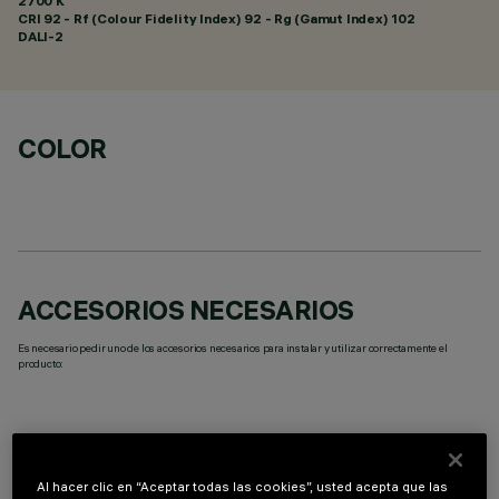
2700 K
CRI
92
- Rf (Colour Fidelity Index) 92 - Rg (Gamut Index) 102
DALI-2
COLOR
ACCESORIOS NECESARIOS
Es necesario pedir uno de los accesorios necesarios para instalar y utilizar correctamente el
producto:
Al hacer clic en “Aceptar todas las cookies”, usted acepta que las