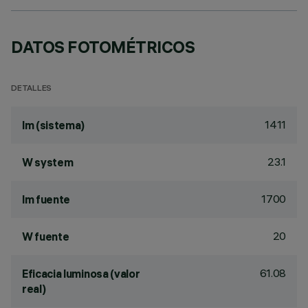
DATOS FOTOMÉTRICOS
DETALLES
1411
lm (sistema)
23.1
W system
1700
lm fuente
20
W fuente
61.08
Eficacia luminosa (valor
real)