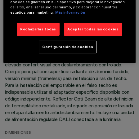
DATOS TÉCNICOS
cookies se guarden en su dispositivo para mejorar la navegación
del sitio, analizar el uso del mismo, y colaborar con nuestros
ÚLTIMA ACTUALIZACIÓN: 06/08/2026
estudios para marketing.
Más información
DESCRIPCIÓN
Rechazarlas todas
Aceptar todas las cookies
Luminaria miniaturizada empotrable lineal con 10 elementos
ópticos para lámparas led - óptica fija No obstante las
Configuración de cookies
dimensiones supercompactas del producto, la tecnología
patentada del sistema óptico garantiza un flujo eficaz y un
elevado confort visual con deslumbramiento controlado.
Cuerpo principal con superficie radiante de aluminio fundido;
versión minimal (frameless) para instalación a ras de techo.
Para la instalación del empotrable en el falso techo es
indispensable utilizar el adaptador específico disponible con
código independiente. Reflector Opti Beam de alta definición
de termoplástico metalizado, integrado en posición retrasada
en el apantallamiento antideslumbramiento. Incluye una unidad
de alimentación regulable DALI conectada a la luminaria.
DIMENSIONES