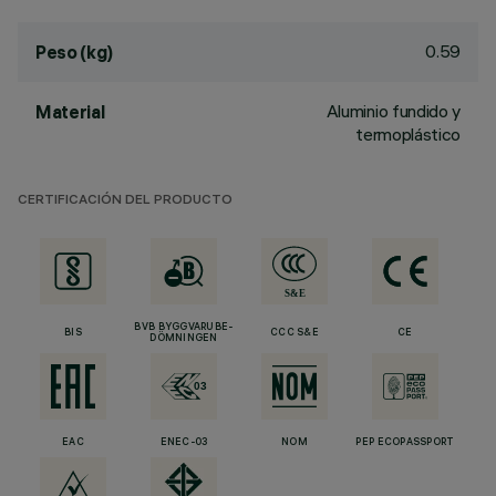
0.59
Peso (kg)
Aluminio fundido y
Material
termoplástico
CERTIFICACIÓN DEL PRODUCTO
BVB BYGGVARUBE-
BIS
CCC S&E
CE
DÖMNINGEN
EAC
ENEC-03
NOM
PEP ECOPASSPORT