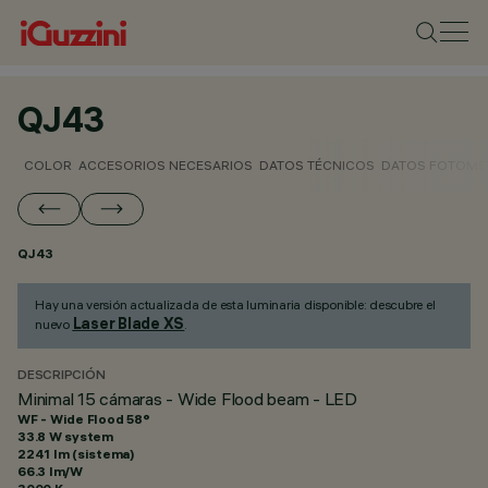
QJ43
COLOR
ACCESORIOS NECESARIOS
DATOS TÉCNICOS
DATOS FOTOMÉ
QJ43
Hay una versión actualizada de esta luminaria disponible: descubre el
Laser Blade XS
nuevo
.
DESCRIPCIÓN
Minimal 15 cámaras - Wide Flood beam - LED
WF - Wide Flood 58°
33.8 W system
2241 lm (sistema)
66.3 lm/W