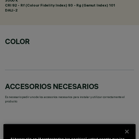
3000 K
CRI
92
- Rf (Colour Fidelity Index) 93 - Rg (Gamut Index) 101
DALI-2
COLOR
ACCESORIOS NECESARIOS
Es necesario pedir uno de los accesorios necesarios para instalar y utilizar correctamente el
producto: