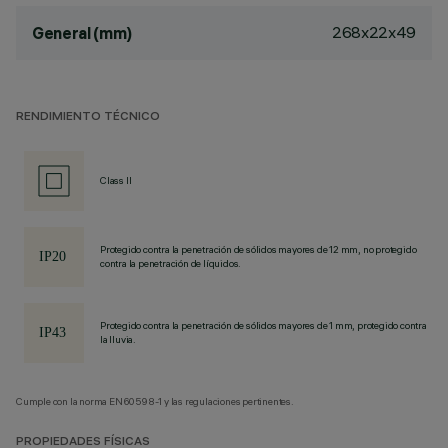
268x22x49
General (mm)
RENDIMIENTO TÉCNICO
Class II
Protegido contra la penetración de sólidos mayores de 12 mm, no protegido
contra la penetración de líquidos.
Protegido contra la penetración de sólidos mayores de 1 mm, protegido contra
la lluvia.
Cumple con la norma EN60598-1 y las regulaciones pertinentes.
PROPIEDADES FÍSICAS