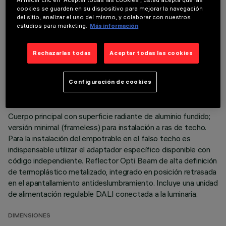
DATOS TÉCNICOS
Al hacer clic en “Aceptar todas las cookies”, usted acepta que las
cookies se guarden en su dispositivo para mejorar la navegación
ÚLTIMA ACTUALIZACIÓN: 06/08/2026
del sitio, analizar el uso del mismo, y colaborar con nuestros
estudios para marketing.
Más información
DESCRIPCIÓN
Rechazarlas todas
Aceptar todas las cookies
Luminaria miniaturizada empotrable lineal con 15 elementos
ópticos para lámparas led - óptica fija No obstante las
dimensiones supercompactas del producto, la tecnología
Configuración de cookies
patentada del sistema óptico garantiza un flujo eficaz y un
elevado confort visual con deslumbramiento controlado.
Cuerpo principal con superficie radiante de aluminio fundido;
versión minimal (frameless) para instalación a ras de techo.
Para la instalación del empotrable en el falso techo es
indispensable utilizar el adaptador específico disponible con
código independiente. Reflector Opti Beam de alta definición
de termoplástico metalizado, integrado en posición retrasada
en el apantallamiento antideslumbramiento. Incluye una unidad
de alimentación regulable DALI conectada a la luminaria.
DIMENSIONES