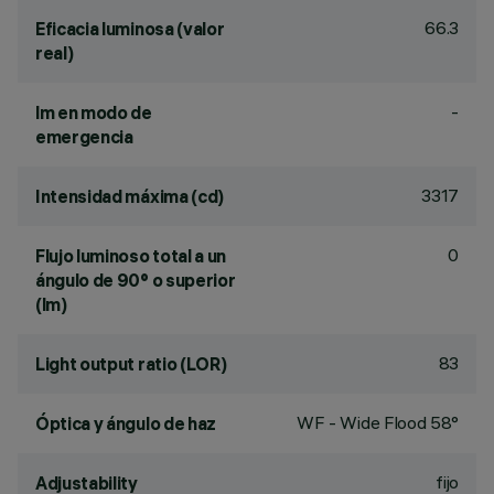
66.3
Eficacia luminosa (valor
real)
-
lm en modo de
emergencia
3317
Intensidad máxima (cd)
0
Flujo luminoso total a un
ángulo de 90° o superior
(lm)
83
Light output ratio (LOR)
WF - Wide Flood 58°
Óptica y ángulo de haz
fijo
Adjustability