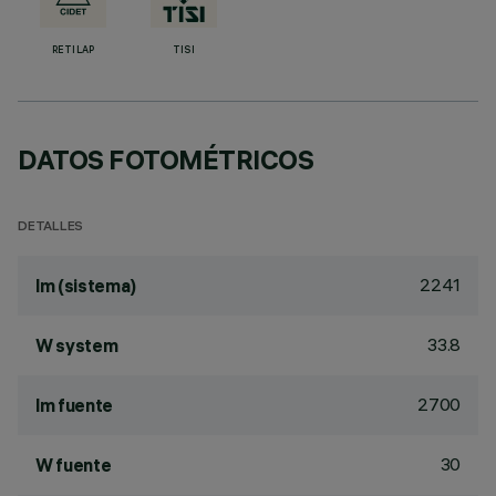
RETILAP
TISI
DATOS FOTOMÉTRICOS
DETALLES
2241
lm (sistema)
33.8
W system
2700
lm fuente
30
W fuente